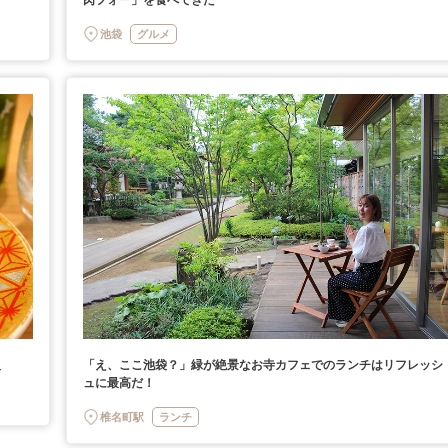
池袋
グルメ
入
「え、ここ池袋？」緑が絶景なお寺カフェでのランチはリフレッシ
ュに最高だ！
椎名町駅
ランチ