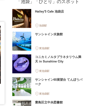
「池袋」「ひとり」のスポット
Hailey'5 Cafe 池袋店
池袋駅
サンシャイン水族館
東池袋駅
コニカミノルタプラネタリウム満
天 in Sunshine City
東池袋駅
サンシャイン60展望台 てんぼうパ
ーク
東池袋駅
豊島区立中央図書館