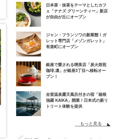
日本茶・抹茶をテーマとしたカフ
ェ「ナナズ グリーンティー」新店
が自由が丘にオープン
ジャン・フランソワの新業態！ガ
レット専門店「メゾンガレット」
有楽町にオープン
銀座で愛される喫茶店「炭火焙煎
珈琲.凛」が銀座3丁目へ移転オー
プン！
全室温泉露天風呂付きの宿「箱根
強羅 KAIKA」開業！日本式の新リ
トリート体験を提供
もっと見る