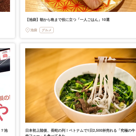
【池袋】朝から晩まで役に立つ「一人ごはん」10選
池袋
グルメ
！？池
日本初上陸後、長蛇の列！ベトナムで1日2,500杯売れる「究極の牛
肉フォー」を食べてきた