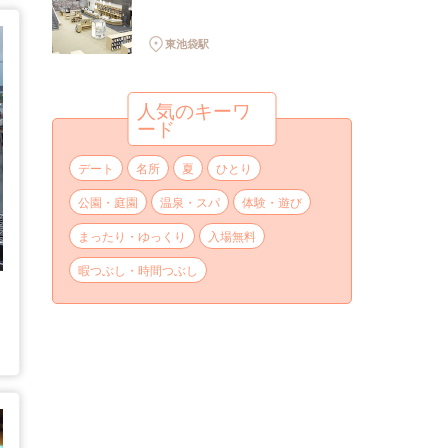
東池袋駅
人気のキーワ
ード
デート
名所
夏
ひとり
公園・庭園
温泉・スパ
体験・遊び
まったり・ゆっくり
入場無料
暇つぶし・時間つぶし