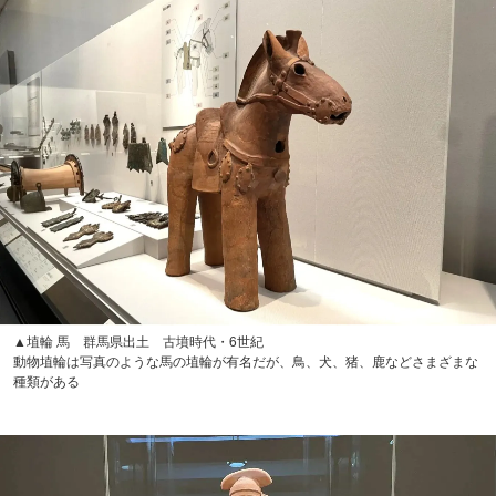
▲埴輪 馬 群馬県出土 古墳時代・6世紀
動物埴輪は写真のような馬の埴輪が有名だが、鳥、犬、猪、鹿などさまざまな
種類がある