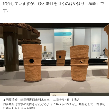
紹介していますが、ひと際目を引くのはやはり「埴輪」で
す。
▲円筒埴輪 静岡県湖西市利木出土 古墳時代・5～6世紀
円筒埴輪は古墳の周囲をかたどるように並べられていた。埴輪として一番最初
に作られたとされる種類