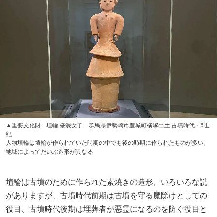
▲重要文化財 埴輪 盛装女子 群馬県伊勢崎市豊城町横塚出土 古墳時代・6世
紀
人物埴輪は埴輪が作られていた時期の中でも後の時期に作られたものが多い。
地域によってだいぶ造形が異なる
埴輪は古墳のために作られた素焼きの造形。いろいろな説
がありますが、古墳時代前期は古墳を守る魔除けとしての
役目、古墳時代後期は埋葬者が悪霊になるのを防ぐ役目と