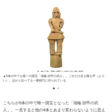
▲5体の中でも唯一の国宝「埴輪 挂甲の武人」。これだけ足も靴も甲（よろ
い）。ほかと比べても一番精巧に作られている
こちらが5体の中で唯一国宝となった「埴輪 挂甲の武
人」。一見すると他の4体とあまり変わらないように思え
るのですが、なぜこの1体だけが国宝になったのか。
「埴輪 挂甲の武人」をバラバラに解体して隅から隅まで調
べた東京国立博物館考古室主任研究員の河野正訓さんにそ
んな疑問を投げかけたところ、「たとえば足の部分や靴ま
で甲（よろい）なのはこの埴輪だけなんですよね。
他と比
べて精巧さが際立っていて、美術的価値があるんです
」。
なるほど確かに・・・！
このように一見似ているように感じられても、よく見てみ