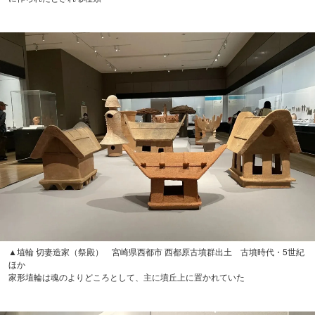
▲埴輪 切妻造家（祭殿） 宮崎県西都市 西都原古墳群出土 古墳時代・5世紀
ほか
家形埴輪は魂のよりどころとして、主に墳丘上に置かれていた