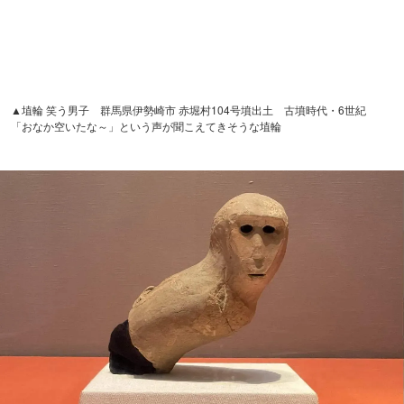
▲重要文化財 猿形埴輪 伝茨城県行方市 大日塚古墳出土 古墳時代・6世紀
背中に子猿が乗っていたのかもしれない跡がある（※現在は展示していませ
ん。特別展「はにわ」出品予定）