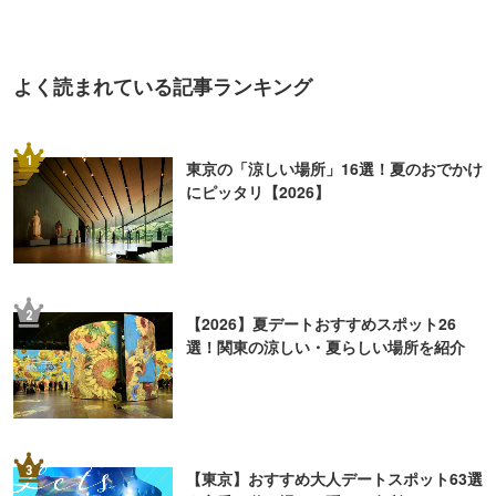
選！関東の涼しい・夏らしい場所を紹介
3
【東京】おすすめ大人デートスポット63選
｜定番の遊び場から隠れた名所まで
4
【2026】東京「ナイトプール」6選！ホテ
ルなどのプールでリゾート気分を
5
「暇な休日、何しよう？」大人の一人遊び
15選