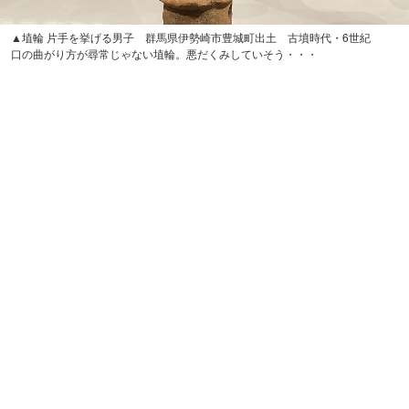
▲埴輪 片手を挙げる男子 群馬県伊勢崎市豊城町出土 古墳時代・6世紀
口の曲がり方が尋常じゃない埴輪。悪だくみしていそう・・・
▲埴輪 笑う男子 群馬県伊勢崎市 赤堀村104号墳出土 古墳時代・6世紀
「おなか空いたな～」という声が聞こえてきそうな埴輪