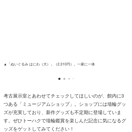
▲「ぬいぐるみ はにわ（大）」（2,310円）。一家に一体
考古展示室とあわせてチェックしてほしいのが、館内に3
つある「ミュージアムショップ」。ショップには埴輪グッ
ズが充実しており、新作グッズも不定期に登場していま
す。ぜひトーハクで埴輪鑑賞を楽しんだ記念に気になるグ
ッズをゲットしてみてください！
全国約50カ所から埴輪が集結！絶対に見
逃せない特別展「はにわ」