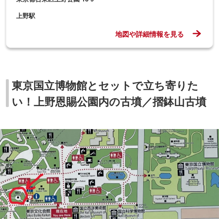
▲東京国立博物館から徒歩約7分。地図には「摺鉢山」と書かれている
最後に、東京国立博物館の埴輪鑑賞前後に立ち寄ってほし
いスポットをご紹介。実は博物館から上野駅に向かう途中
に「
摺鉢山
（スリバチヤマ）
古墳
」という古墳が残ってい
るのです。