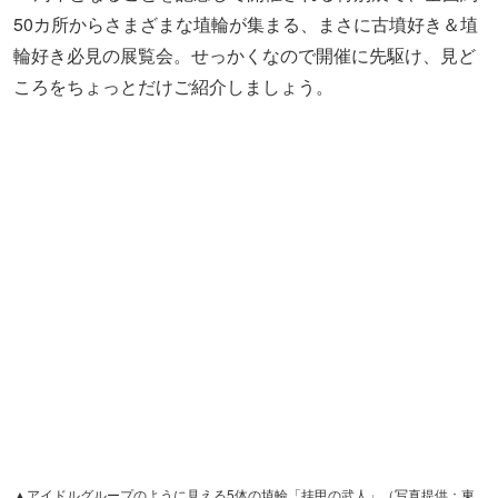
▲アイドルグループのように見える5体の埴輪「挂甲の武人」（写真提供：東
京国立博物館）
国宝になった「埴輪 挂甲の武人」には、同じ工房で作られ
たかもしれないそっくりな埴輪がほかに4体あります。そ
のうち1体は現在アメリカの「シアトル美術館」に収蔵さ
れているので普段なかなか見ることができないのですが、
特別展「はにわ」ではその埴輪もアメリカから里帰り！
5
体の「挂甲の武人」が一緒に展示されるのは史上初
なのだ
そうです。