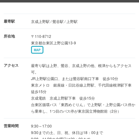
最寄駅
京成上野駅 / 鶯谷駅 / 上野駅
所在地
〒110-8712
東京都台東区上野公園13-9
MAP
アクセス
最寄り駅は上野、鶯谷、京成上野の他、根津からもアクセス
可。
JR上野駅公園口、または鶯谷駅南口下車 徒歩10分
東京メトロ 銀座線・日比谷線上野駅、千代田線根津駅下車
徒歩15分
京成電鉄 京成上野駅下車 徒歩15分
台東区循環バス「東西めぐりん」で上野駅・上野公園バス停か
ら乗車し、1つ目のバス停が東京国立博物館前（2分）
営業時間
9:30～17:00
9/30までの土、日、祝、休日は18：00まで
9/28～11/28の金曜日は20：00まで