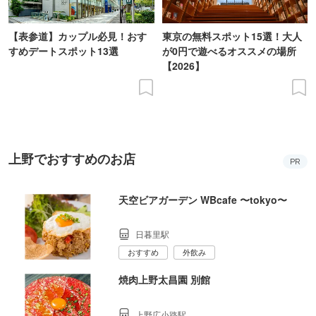
【表参道】カップル必見！おす
東京の無料スポット15選！大人
すめデートスポット13選
が0円で遊べるオススメの場所
【2026】
上野でおすすめのお店
PR
天空ビアガーデン WBcafe 〜tokyo〜
日暮里駅
おすすめ
外飲み
焼肉上野太昌園 別館
上野広小路駅