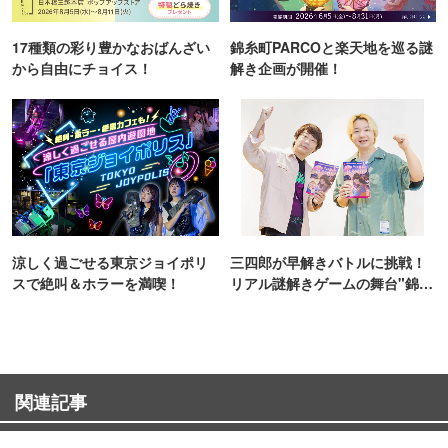
17種類の彩り豊かなおばんざい
錦糸町PARCOと楽天地を巡る謎
から自由にチョイス！
解き企画が開催！
涼しく過ごせる東京ジョイポリ
三四郎が早解きバトルに挑戦！
スで絶叫＆ホラーを満喫！
リアル謎解きゲームの舞台"錦糸
町PARCO・楽天地"を巡る！
関連記事