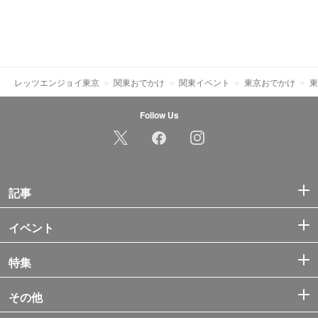
レッツエンジョイ東京
関東おでかけ
関東イベント
東京おでかけ
東
Follow Us
記事
イベント
特集
その他