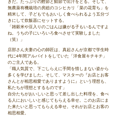
きだ。たっぷりの鰹節と鯖節で出汁をとる。そして、
無農薬有機栽培の房総のコシヒカリ「菜の花育ち」を
精米して、子どもでもおいしく食べられるよう五分づ
きにして炊飯器にセットする。
「雑穀米や豆入りのごはんは嫌がる子もいるんですよ
ね。うちの子にいろいろ食べさせて実験しました
（笑）」
店部さん夫妻の心の師匠は、真起さんが京都で学生時
代に4年間アルバイトをしていた「洋食屋キチキチ」
のご主人である。
「職人気質で、下ごしらえに手間を惜しまない姿から
多くを学びました。そして、マスターの『お店とお客
さんとが相思相愛でありますように』という理想も、
私たちが理想とするものです」
自分たちがおいしいと思って差し出した料理を、食べ
る人においしいと感じてもらえる幸せ。このお店にま
た来たいと思ってもらえる幸せ。それがお店とお客の
相思相愛。