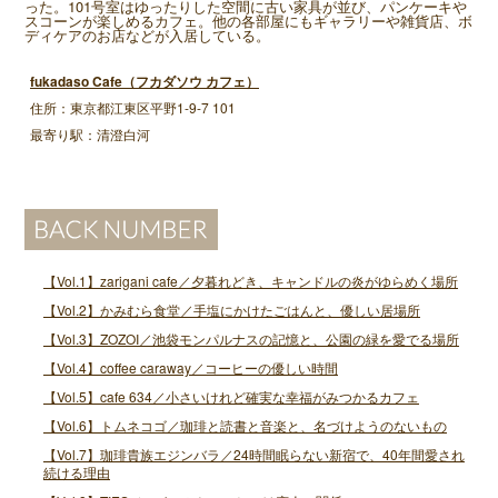
った。101号室はゆったりした空間に古い家具が並び、パンケーキや
スコーンが楽しめるカフェ。他の各部屋にもギャラリーや雑貨店、ボ
ディケアのお店などが入居している。
fukadaso Cafe（フカダソウ カフェ）
住所：東京都江東区平野1-9-7 101
最寄り駅：清澄白河
【Vol.1】zarigani cafe／夕暮れどき、キャンドルの炎がゆらめく場所
【Vol.2】かみむら食堂／手塩にかけたごはんと、優しい居場所
【Vol.3】ZOZOI／池袋モンパルナスの記憶と、公園の緑を愛でる場所
【Vol.4】coffee caraway／コーヒーの優しい時間
【Vol.5】cafe 634／小さいけれど確実な幸福がみつかるカフェ
【Vol.6】トムネコゴ／珈琲と読書と音楽と、名づけようのないもの
【Vol.7】珈琲貴族エジンバラ／24時間眠らない新宿で、40年間愛され
続ける理由