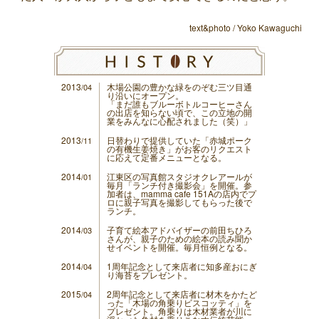
text&photo / Yoko Kawaguchi
2013
木場公園の豊かな緑をのぞむ三ツ目通
/04
り沿いにオープン。
「まだ誰もブルーボトルコーヒーさん
の出店を知らない頃で、この立地の開
業をみんなに心配されました（笑）」
2013
日替わりで提供していた「赤城ポーク
/11
の有機生姜焼き」がお客のリクエスト
に応えて定番メニューとなる。
2014
江東区の写真館スタジオクレアールが
/01
毎月「ランチ付き撮影会」を開催。参
加者は、mamma cafe 151Aの店内でプ
ロに親子写真を撮影してもらった後で
ランチ。
2014
子育て絵本アドバイザーの前田ちひろ
/03
さんが、親子のための絵本の読み聞か
せイベントを開催。毎月恒例となる。
2014
1周年記念として来店者に知多産おにぎ
/04
り海苔をプレゼント。
2015
2周年記念として来店者に材木をかたど
/04
った「木場の角乗りビスコッティ」を
プレゼント。角乗りは木材業者が川に