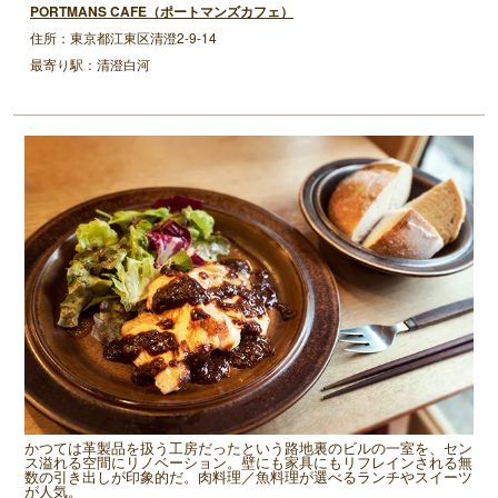
PORTMANS CAFE（ポートマンズカフェ）
住所：東京都江東区清澄2-9-14
最寄り駅：清澄白河
かつては革製品を扱う工房だったという路地裏のビルの一室を、セン
ス溢れる空間にリノベーション。壁にも家具にもリフレインされる無
数の引き出しが印象的だ。肉料理／魚料理が選べるランチやスイーツ
が人気。