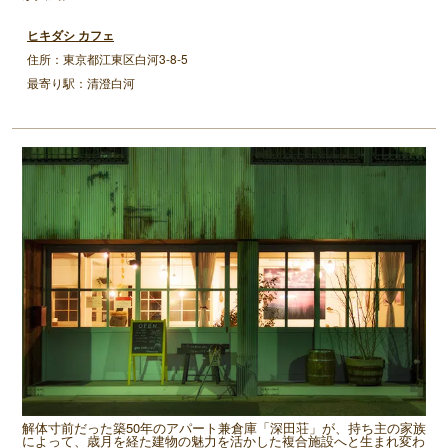
ヒキダシ カフェ
住所：東京都江東区白河3-8-5
最寄り駅：清澄白河
解体寸前だった築50年のアパート兼倉庫「深田荘」が、持ち主の家族
によって、歳月を経た建物の魅力を活かした複合施設へと生まれ変わ