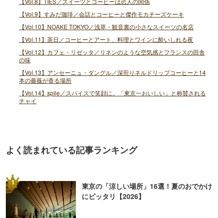
【Vol.8】TIES／スイーツとコーヒーは恋人の関係
【Vol.9】すみだ珈琲／会話とコーヒーと傑作モカチーズケーキ
【Vol.10】NOAKE TOKYO／浅草・観音裏の小さなスイーツの名店
【Vol.11】茶日／コーヒーとアート、料理とワインに酔いしれる夜
【Vol.12】カフェ・リゼッタ／リネンのような空気感とフランスの田舎
の味
【Vol.13】アンセーニュ・ダングル／深煎りネルドリップコーヒーと14
本の薔薇が香る場所
【Vol.14】spile／スパイスで笑顔に。「東京一おいしい」と称賛される
チャイ
よく読まれている記事ランキング
1
東京の「涼しい場所」16選！夏のおでかけ
にピッタリ【2026】