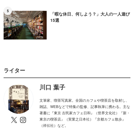
5
「暇な休日、何しよう？」大人の一人遊び
15選
ライター
川口 葉子
文筆家、喫茶写真家。全国のカフェや喫茶店を取材し、
雑誌、WEBなどで特集の監修、記事執筆に携わる。主な
著書に『東京 古民家カフェ日和』（世界文化社）『新・
東京の喫茶店』（実業之日本社）『京都カフェ散歩』
（祥伝社）など。