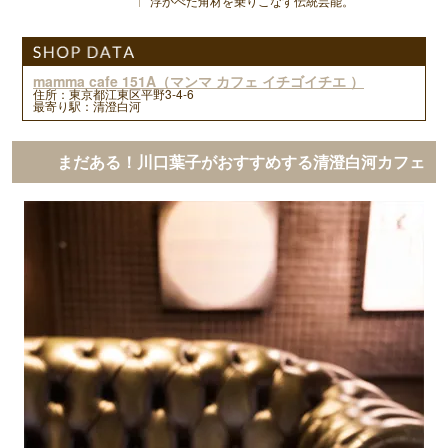
浮かべた角材を乗りこなす伝統芸能。
mamma cafe 151A（マンマ カフェ イチゴイチエ ）
住所：東京都江東区平野3-4-6
最寄り駅：清澄白河
まだある！川口葉子がおすすめする清澄白河カフェ