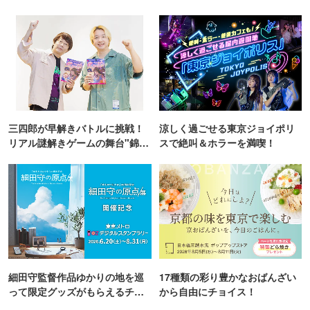
三四郎が早解きバトルに挑戦！
涼しく過ごせる東京ジョイポリ
リアル謎解きゲームの舞台"錦糸
スで絶叫＆ホラーを満喫！
町PARCO・楽天地"を巡る！
細田守監督作品ゆかりの地を巡
17種類の彩り豊かなおばんざい
って限定グッズがもらえるチャ
から自由にチョイス！
ンス！