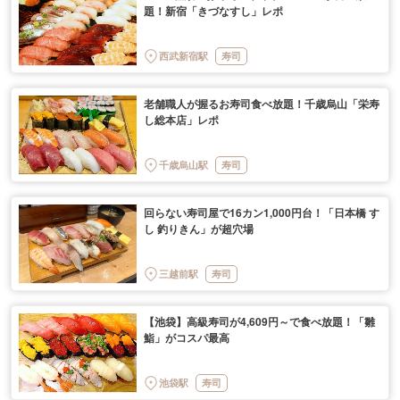
題！新宿「きづなすし」レポ
西武新宿駅
寿司
老舗職人が握るお寿司食べ放題！千歳烏山「栄寿
し総本店」レポ
千歳烏山駅
寿司
回らない寿司屋で16カン1,000円台！「日本橋 す
し 釣りきん」が超穴場
三越前駅
寿司
【池袋】高級寿司が4,609円～で食べ放題！「雛
鮨」がコスパ最高
池袋駅
寿司