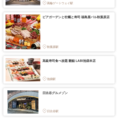
高輪ゲートウェイ駅
ビアガーデンと牡蠣と寿司 福島屋バル秋葉原店
秋葉原駅
高級寿司食べ放題 雛鮨 LABI池袋本店
池袋駅
日比谷グルメゾン
日比谷駅