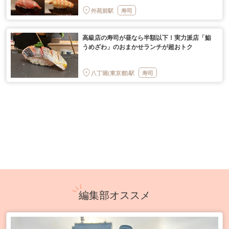
外苑前駅
寿司
高級店の寿司が昼なら半額以下！実力派店「鮨
うめざわ」のおまかせランチが超おトク
八丁堀(東京都)駅
寿司
編集部オススメ