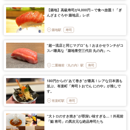
【築地】高級寿司が4,000円～で食べ放題！「ぎ
んざまぐろや 築地店」レポ
築地駅
寿司
“超一流店と同じマグロ”も！おまかせランチがコ
スパ最高な「築地青空三代目 丸の内」へ
二重橋前〈丸の内〉駅
寿司
180円からの“あて巻き”が最高！レアな日本酒も
並ぶ、有楽町「寿司トおでん にのや」が推しで
す。
有楽町駅
寿司
“大トロのすき焼き”が罪深い味すぎる…！外苑前
「鮨 将司」の異次元な絶品寿司たち