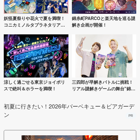
妖怪夏祭りや花火で夏を満喫！
錦糸町PARCOと楽天地を巡る謎
コニカミノルタプラネタリア
解き企画が開催！
TOKYO
涼しく過ごせる東京ジョイポリ
三四郎が早解きバトルに挑戦！
スで絶叫＆ホラーを満喫！
リアル謎解きゲームの舞台"錦糸
町PARCO・楽天地"を巡る！
初夏に行きたい！2026年バーベキュー＆ビアガーデ
ン
PR