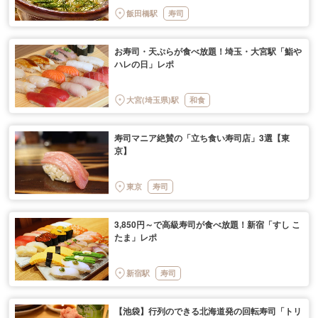
飯田橋駅
寿司
お寿司・天ぷらが食べ放題！埼玉・大宮駅「鮨や
ハレの日」レポ
大宮(埼玉県)駅
和食
寿司マニア絶賛の「立ち食い寿司店」3選【東
京】
東京
寿司
3,850円～で高級寿司が食べ放題！新宿「すし こ
たま」レポ
新宿駅
寿司
【池袋】行列のできる北海道発の回転寿司「トリ