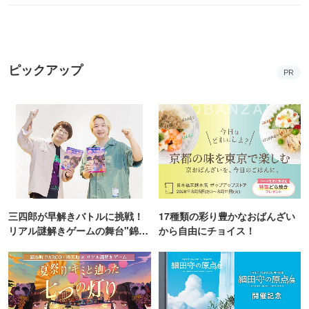
ピックアップ
PR
三四郎が早解きバトルに挑戦！
17種類の彩り豊かなおばんざい
リアル謎解きゲームの舞台"錦糸
から自由にチョイス！
町PARCO・楽天地"を巡る！