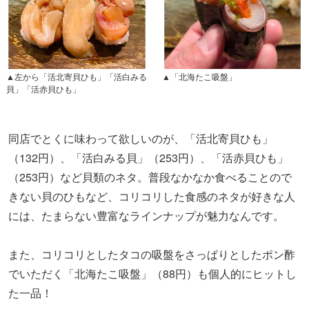
▲左から「活北寄貝ひも」「活白みる
▲「北海たこ吸盤」
貝」「活赤貝ひも」
同店でとくに味わって欲しいのが、「活北寄貝ひも」
（132円）、「活白みる貝」（253円）、「活赤貝ひも」
（253円）など貝類のネタ。普段なかなか食べることので
きない貝のひもなど、コリコリした食感のネタが好きな人
には、たまらない豊富なラインナップが魅力なんです。
また、コリコリとしたタコの吸盤をさっぱりとしたポン酢
でいただく「北海たこ吸盤」（88円）も個人的にヒットし
た一品！