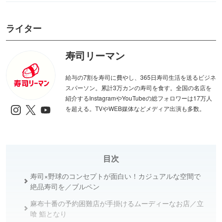
ライター
寿司リーマン
給与の7割を寿司に費やし、365日寿司生活を送るビジネ
スパーソン。累計3万カンの寿司を食す。全国の名店を
紹介するInstagramやYouTubeの総フォロワーは17万人
を超える。TVやWEB媒体などメディア出演も多数。
目次
寿司×野球のコンセプトが面白い！カジュアルな空間で
絶品寿司を／ブルペン
麻布十番の予約困難店が手掛けるムーディーなお店／立
喰 鮨となり