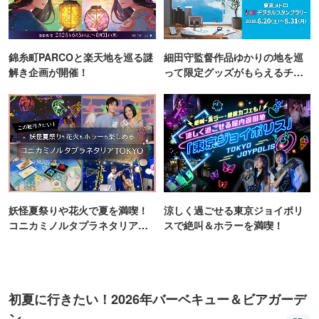
錦糸町PARCOと楽天地を巡る謎
細田守監督作品ゆかりの地を巡
解き企画が開催！
って限定グッズがもらえるチャ
ンス！
妖怪夏祭りや花火で夏を満喫！
涼しく過ごせる東京ジョイポリ
コニカミノルタプラネタリア
スで絶叫＆ホラーを満喫！
TOKYO
初夏に行きたい！2026年バーベキュー＆ビアガーデ
ン