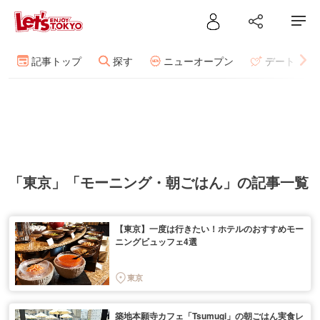
記事トップ
探す
ニューオープン
デート
「東京」「モーニング・朝ごはん」の記事一覧
【東京】一度は行きたい！ホテルのおすすめモー
ニングビュッフェ4選
東京
築地本願寺カフェ「Tsumugi」の朝ごはん実食レ