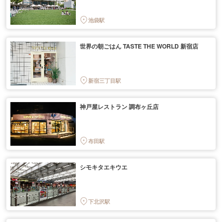
池袋駅
世界の朝ごはん TASTE THE WORLD 新宿店
新宿三丁目駅
神戸屋レストラン 調布ヶ丘店
布田駅
シモキタエキウエ
下北沢駅