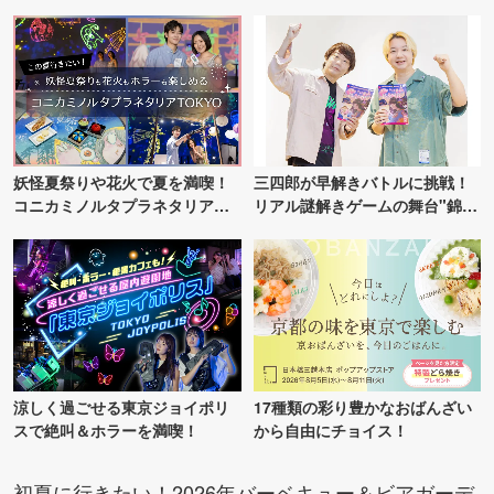
ンス！
妖怪夏祭りや花火で夏を満喫！
三四郎が早解きバトルに挑戦！
コニカミノルタプラネタリア
リアル謎解きゲームの舞台"錦糸
TOKYO
町PARCO・楽天地"を巡る！
涼しく過ごせる東京ジョイポリ
17種類の彩り豊かなおばんざい
スで絶叫＆ホラーを満喫！
から自由にチョイス！
初夏に行きたい！2026年バーベキュー＆ビアガーデ