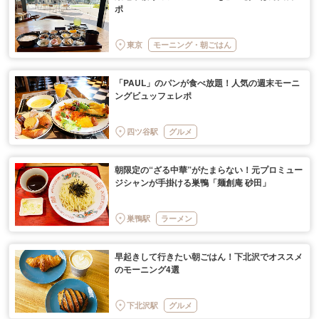
ポ
東京
モーニング・朝ごはん
「PAUL」のパンが食べ放題！人気の週末モーニ
ングビュッフェレポ
四ツ谷駅
グルメ
朝限定の“ざる中華”がたまらない！元プロミュー
ジシャンが手掛ける巣鴨「麺創庵 砂田」
巣鴨駅
ラーメン
早起きして行きたい朝ごはん！下北沢でオススメ
のモーニング4選
下北沢駅
グルメ