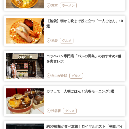
東京
ラーメン
【池袋】朝から晩まで役に立つ「一人ごはん」10
選
池袋
グルメ
コッペパン専門店「パンの田島」のおすすめ7種
を実食レポ
自由が丘駅
グルメ
カフェで一人朝ごはん！渋谷モーニング5選
渋谷駅
グルメ
約50種類が食べ放題！ロイヤルホスト「朝食バイ