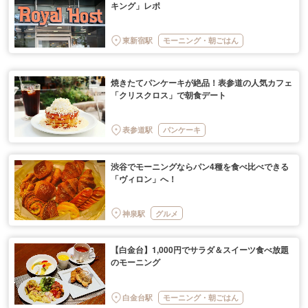
キング」レポ
東新宿駅
モーニング・朝ごはん
焼きたてパンケーキが絶品！表参道の人気カフェ
「クリスクロス」で朝食デート
表参道駅
パンケーキ
渋谷でモーニングならパン4種を食べ比べできる
「ヴィロン」へ！
神泉駅
グルメ
【白金台】1,000円でサラダ＆スイーツ食べ放題
のモーニング
白金台駅
モーニング・朝ごはん