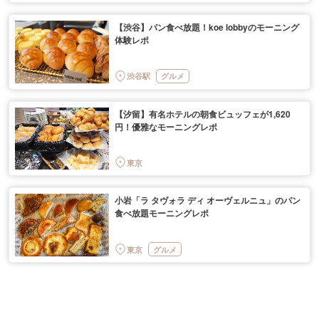
【渋谷】パン食べ放題！koe lobbyのモーニング
体験レポ
渋谷駅
グルメ
【汐留】有名ホテルの朝食ビュッフェが1,620
円！優雅なモーニングレポ
東京
小岩「ラ タヴォラ ディ オーヴェルニュ」のパン
食べ放題モーニングレポ
東京
グルメ