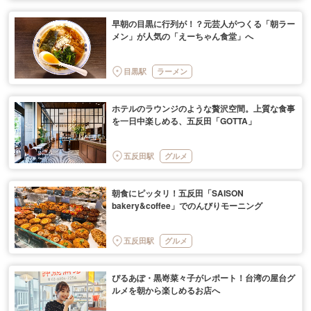
早朝の目黒に行列が！？元芸人がつくる「朝ラー
メン」が人気の「えーちゃん食堂」へ
目黒駅
ラーメン
ホテルのラウンジのような贅沢空間。上質な食事
を一日中楽しめる、五反田「GOTTA」
五反田駅
グルメ
朝食にピッタリ！五反田「SAISON
bakery&coffee」でのんびりモーニング
五反田駅
グルメ
ぴるあぽ・黒嵜菜々子がレポート！台湾の屋台グ
ルメを朝から楽しめるお店へ