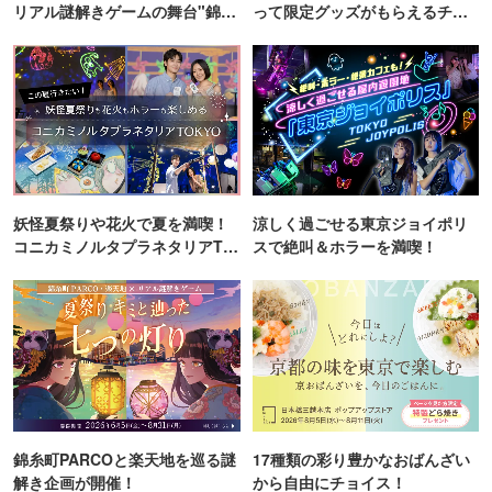
リアル謎解きゲームの舞台"錦糸
って限定グッズがもらえるチャ
町PARCO・楽天地"を巡る！
ンス！
妖怪夏祭りや花火で夏を満喫！
涼しく過ごせる東京ジョイポリ
コニカミノルタプラネタリアTO
スで絶叫＆ホラーを満喫！
KYO
錦糸町PARCOと楽天地を巡る謎
17種類の彩り豊かなおばんざい
解き企画が開催！
から自由にチョイス！