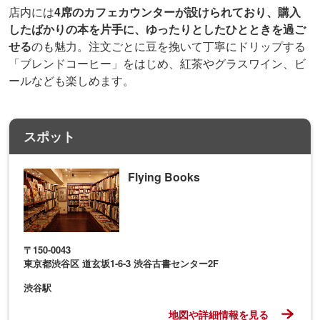
店内には
4席のカフェカウンターが設けられており、購入
したばかりの本を片手に、ゆったりとしたひとときを過ご
せる
のも魅力。注文ごとに豆を挽いて丁寧にドリップする
「ブレンドコーヒー」をはじめ、紅茶やグラスワイン、ビ
ールなども楽しめます。
スポット
Flying Books
〒150-0043
東京都渋谷区 道玄坂1-6-3 渋谷古書センター2F
渋谷駅
地図や詳細情報を見る