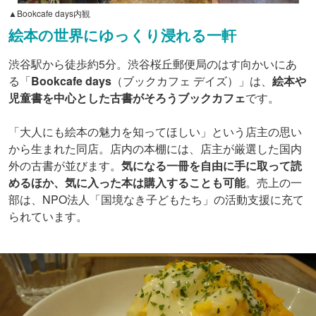
▲Bookcafe days内観
絵本の世界にゆっくり浸れる一軒
渋谷駅から徒歩約5分。渋谷桜丘郵便局のはす向かいにあ
る「
Bookcafe days
（ブックカフェ デイズ）」は、
絵本や
児童書を中心とした古書がそろうブックカフェ
です。
「大人にも絵本の魅力を知ってほしい」という店主の思い
から生まれた同店。店内の本棚には、店主が厳選した国内
外の古書が並びます。
気になる一冊を自由に手に取って読
めるほか、気に入った本は購入することも可能
。売上の一
部は、NPO法人「国境なき子どもたち」の活動支援に充て
られています。