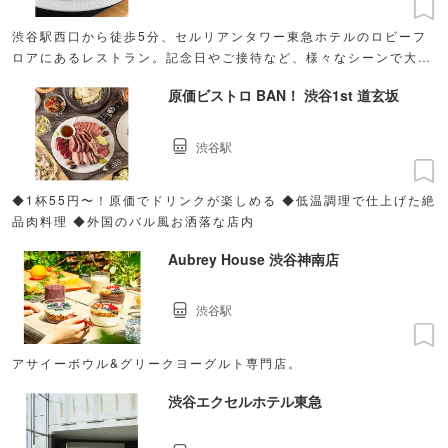
渋谷駅西口から徒歩5分、セルリアンタワー東急ホテルのロビーフ
ロアにあるレストラン。記念日やご接待など、様々なシーンで大切
な方とのひとときをお過ごしください。
原価ビストロ BAN！ 渋谷1st 道玄坂
渋谷駅
◆1杯55円〜！原価でドリンクが楽しめる ◆低温調理で仕上げた絶
品肉料理 ◆外国のバル風お洒落な店内
Aubrey House 渋谷神南店
渋谷駅
アサイーボウル&グリークヨーグルト専門店。
渋谷エクセルホテル東急