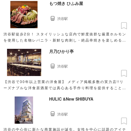
もつ焼き ひふみ屋
渋谷駅
渋谷駅徒歩2分！ スタイリッシュな店内で鮮度抜群な厳選ホルモン
を使用した名物レバニラ・新鮮な肉刺し・絶品串焼きを楽しめる。
飲み放題付コース有/半個室有/貸切可！
月乃ひかり亭
渋谷駅
【渋谷で30年以上営業の洋食屋】 メディア掲載多数の実力店!!リ
ーズナブルな洋食居酒屋では真心ある手作り料理を提供することを
心がけてます
HULIC &New SHIBUYA
渋谷駅
渋谷の中心街に新たな商業施設が誕生。女性を中心に話題のアイテ