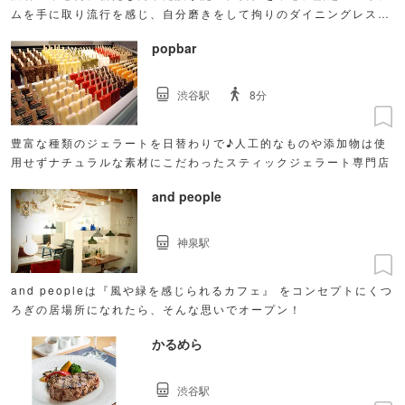
ムを手に取り流行を感じ、自分磨きをして拘りのダイニングレスト
ランで食事ができるようなストーリー性のある施設となる。
popbar
渋谷駅
8分
豊富な種類のジェラートを日替わりで♪人工的なものや添加物は使
用せずナチュラルな素材にこだわったスティックジェラート専門店
and people
神泉駅
and peopleは『風や緑を感じられるカフェ』 をコンセプトにくつ
ろぎの居場所になれたら、そんな思いでオープン！
かるめら
渋谷駅