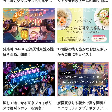
って限定グッズがもらえるチャ
リアル謎解きゲームの舞台"錦糸
ンス！
町PARCO・楽天地"を巡る！
錦糸町PARCOと楽天地を巡る謎
17種類の彩り豊かなおばんざい
解き企画が開催！
から自由にチョイス！
涼しく過ごせる東京ジョイポリ
妖怪夏祭りや花火で夏を満喫！
スで絶叫＆ホラーを満喫！
コニカミノルタプラネタリア