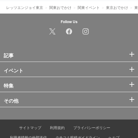
レッツエンジョイ東京
関東おでかけ
関東イベント
東京おでかけ
東
Follow Us
記事
イベント
特集
その他
サイトマップ
利用規約
プライバシーポリシー
利用者情報の外部送信
クチコミ投稿ガイドライン
ヘルプ