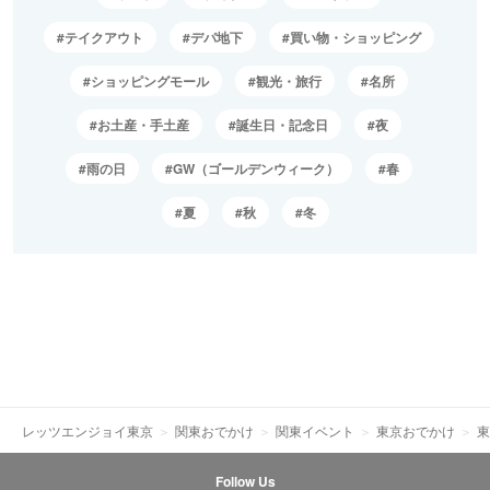
テイクアウト
デパ地下
買い物・ショッピング
ショッピングモール
観光・旅行
名所
お土産・手土産
誕生日・記念日
夜
雨の日
GW（ゴールデンウィーク）
春
夏
秋
冬
レッツエンジョイ東京
関東おでかけ
関東イベント
東京おでかけ
東
Follow Us