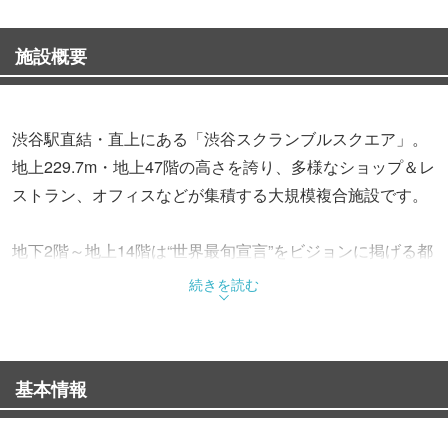
施設概要
渋谷駅直結・直上にある「渋谷スクランブルスクエア」。
地上229.7m・地上47階の高さを誇り、多様なショップ＆レ
ストラン、オフィスなどが集積する大規模複合施設です。
地下2階～地上14階は“世界最旬宣言”をビジョンに掲げる都
市型商業施設。“ASOVIVA（アソビバ）”のコンセプトのも
続きを読む
と、年齢・性別・国籍を問わず多様なゲストのニーズに応
えるファッション、雑貨、レストラン、カフェなど約200
の店舗が入居しています。
基本情報
15階は社会価値につながるアイデア・新規事業などを共創
していく共創施設「SHIBUYA QWS（キューズ）」。17～