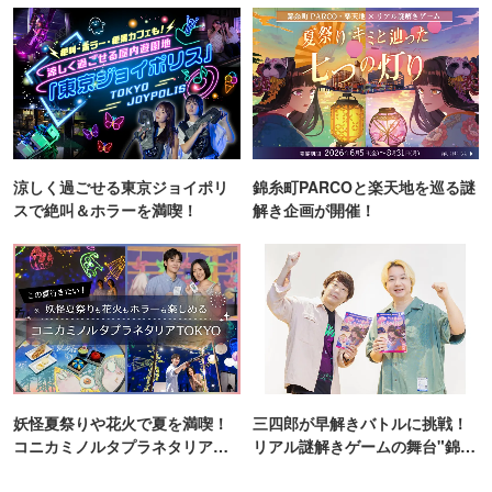
涼しく過ごせる東京ジョイポリ
錦糸町PARCOと楽天地を巡る謎
スで絶叫＆ホラーを満喫！
解き企画が開催！
妖怪夏祭りや花火で夏を満喫！
三四郎が早解きバトルに挑戦！
コニカミノルタプラネタリア
リアル謎解きゲームの舞台"錦糸
TOKYO
町PARCO・楽天地"を巡る！