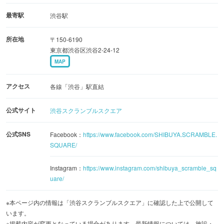
45階には有名企業のオフィスが入居します。
最寄駅
渋谷駅
所在地
〒150-6190
14階・45階～屋上は展望施設「SHIBUYA SKY（渋谷スカ
東京都渋谷区渋谷2-24-12
イ）」となっていて、国内最大級を誇る約2,500㎡の展望空
MAP
間「SKY STAGE」を有しています。地上229mの高さから
スクランブル交差点を見下ろせるほか、遠く富士山までを
アクセス
各線「渋谷」駅直結
望む360度のパノラマビューを満喫できます。
公式サイト
渋谷スクランブルスクエア
公式SNS
Facebook：
https://www.facebook.com/SHIBUYA.SCRAMBLE.
SQUARE/
Instagram：
https://www.instagram.com/shibuya_scramble_sq
uare/
※本ページ内の情報は「渋谷スクランブルスクエア」に確認した上で公開して
います。
※掲載内容が変更となっている場合があります。最新情報については、施設・