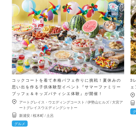
コックコートを着て本格パフェ作りに挑戦！夏休みの
3
思い出を作る子供体験型イベント『サマーファミリー
ェ
ブッフェ＆キッズパティシエ体験』が開催！
アートグレイス・ウエディングコースト
/
伊勢山ヒルズ
/
大宮ア
ートグレイスウエディングシャトー
新浦安
/
桜木町
/
土呂
グルメ