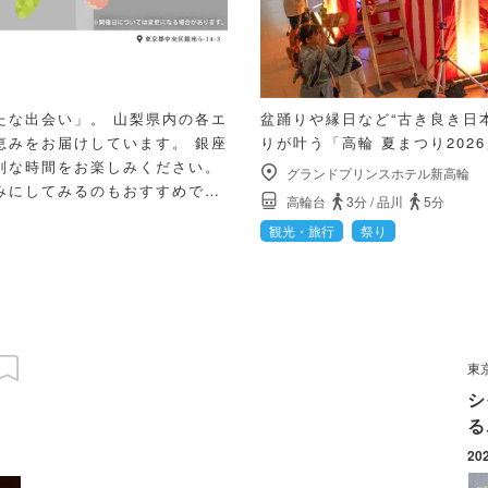
たな出会い」。 山梨県内の各エ
盆踊りや縁日など“古き良き日
恵みをお届けしています。 銀座
りが叶う「高輪 夏まつり202
別な時間をお楽しみください。
グランドプリンスホテル新高輪
みにしてみるのもおすすめで
高輪台
3分
/
品川
5分
ださい。
観光・旅行
祭り
東
シ
る
20