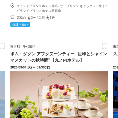
グランドプリンスホテル高輪
/
ザ・プリンス さくらタワー東京
/
グランドプリンスホテル新高輪
高輪台
3分
/
品川
3分
体験・遊び
東京都
千代田区
東
ポム・ダダン アフタヌーンティー “巨峰とシャイン
ス
マスカットの秋時間”【丸ノ内ホテル】
2026/09/01(火) ～ 09/30(水)