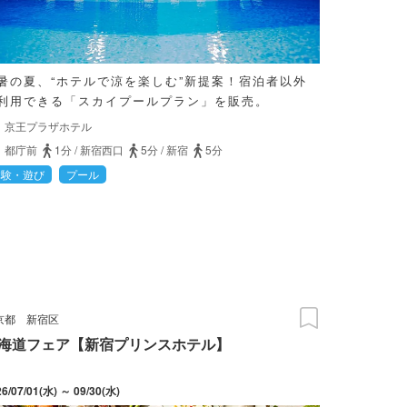
暑の夏、“ホテルで涼を楽しむ”新提案！宿泊者以外
利用できる「スカイプールプラン」を販売。
京王プラザホテル
都庁前
1分
/
新宿西口
5分
/
新宿
5分
体験・遊び
プール
京都
新宿区
海道フェア【新宿プリンスホテル】
26/07/01(水) ～ 09/30(水)