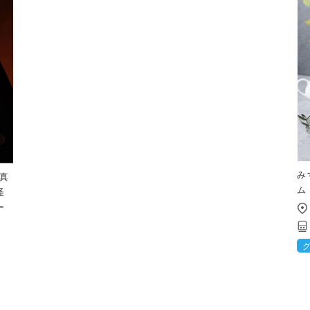
み
真
ム
怪
ー