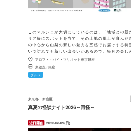
このマルシェが大切にしているのは、「地域との新
リア毎にスポットを当て、その土地の風土が育んだ
の中心から山梨の新しい魅力を五感でお届けする特
いつ訪れても新しい出会いがあるので、毎月の楽し
す。 ”プチ旅行気分”を味わいに、ぜひ訪れてみてく
アロフト・バイ・マリオット東京銀座
東銀座
/
銀座
グルメ
東京都
新宿区
真夏の怪談ナイト2026～再怪～
2026/08/09(日)