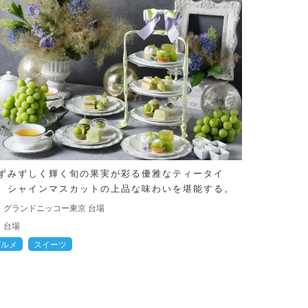
ずみずしく輝く旬の果実が彩る優雅なティータイ
 シャインマスカットの上品な味わいを堪能する。
グランドニッコー東京 台場
台場
グルメ
スイーツ