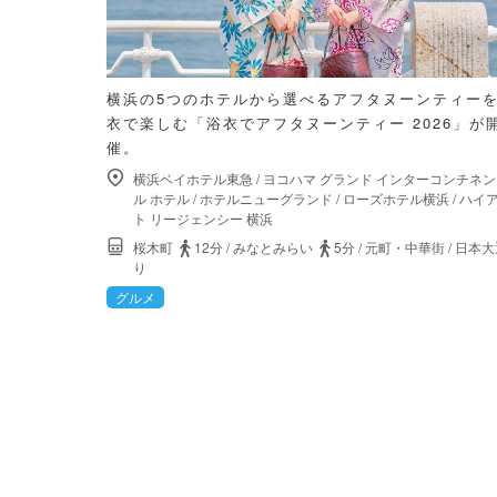
横浜の5つのホテルから選べるアフタヌーンティー
衣で楽しむ「浴衣でアフタヌーンティー 2026」が
催。
横浜ベイホテル東急
/
ヨコハマ グランド インターコンチネン
ル ホテル
/
ホテルニューグランド
/
ローズホテル横浜
/
ハイ
ト リージェンシー 横浜
桜木町
12分
/
みなとみらい
5分
/
元町・中華街
/
日本大
り
グルメ