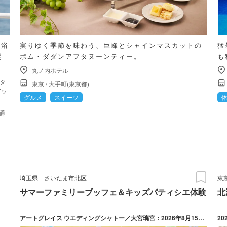
を浴
実りゆく季節を味わう、巨峰とシャインマスカットの
猛
開
ポム・ダダンアフタヌーンティー。
も
丸ノ内ホテル
タ
東京
/
大手町(東京都)
アッ
グルメ
スイーツ
通
埼玉県
さいたま市北区
東
サマーファミリーブッフェ＆キッズパティシエ体験
北
アートグレイス ウエディングシャトー／大宮璃宮：2026年8月15日（土）・16日（日） アートグレイス ウエディングコースト 東京ベイ（新浦安）：2026年8月15日（土）・16日（日）・30日（日） 伊勢山ヒルズ（横浜）：2026年8月15日（土）・16日（日）・30日（日）
20