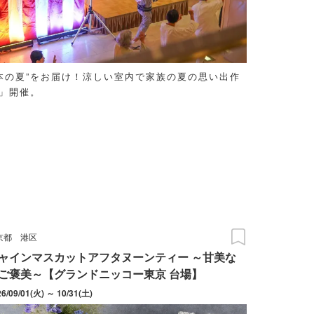
本の夏”をお届け！涼しい室内で家族の夏の思い出作
6」開催。
京都
港区
ャインマスカットアフタヌーンティー ～甘美な
ご褒美～【グランドニッコー東京 台場】
26/09/01(火) ～ 10/31(土)