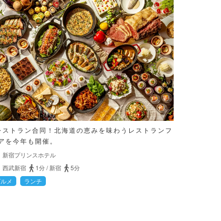
レストラン合同！北海道の恵みを味わうレストランフ
アを今年も開催。
新宿プリンスホテル
西武新宿
1分
/
新宿
5分
グルメ
ランチ