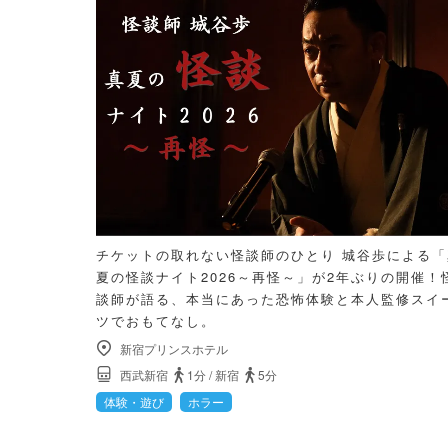
チケットの取れない怪談師のひとり 城谷歩による「
夏の怪談ナイト2026～再怪～」が2年ぶりの開催！
談師が語る、本当にあった恐怖体験と本人監修スイ
ツでおもてなし。
新宿プリンスホテル
西武新宿
1分
/
新宿
5分
体験・遊び
ホラー