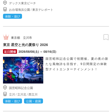
デックス東京ビーチ
お台場海浜公園
/
東京テレポート
体験・遊び
東京都
立川市
東京 星空と光の夏祭り 2026
2026/08/08(土) ～ 08/16(日)
国営昭和記念公園で初開催。夏の夜の新
たな風物詩を目指す、9日間限定の体験
型ナイトエンターテインメント！
国営昭和記念公園
立川
/
立川北
/
西立川
体験・遊び
公園・庭園