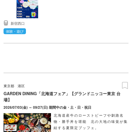
新宿西口
体験・遊び
東京都
港区
GARDEN DINING「北海道フェア」【グランドニッコー東京 台
場】
2026/07/03(金) ～ 09/27(日) 期間中の金・土・日・祝日
北海道産牛のローストビーフや釧路名
物・勝手丼を堪能 北の大地の味覚が集
結する夏限定ブッフェ。