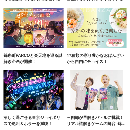
ンス！
TOKYO
錦糸町PARCOと楽天地を巡る謎
17種類の彩り豊かなおばんざい
解き企画が開催！
から自由にチョイス！
涼しく過ごせる東京ジョイポリ
三四郎が早解きバトルに挑戦！
スで絶叫＆ホラーを満喫！
リアル謎解きゲームの舞台"錦糸
町PARCO・楽天地"を巡る！