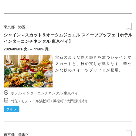
東京都
港区
シャインマスカット＆オータムジュエル スイーツブッフェ【ホテル
インターコンチネンタル 東京ベイ】
2026/09/01(火) ～ 11/09(月)
宝石のような艶と輝きを放つシャインマ
スカットと、秋の実りが織りなす、華や
かな秋のスイーツブッフェが登場。
ホテル インターコンチネンタル 東京ベイ
竹芝
/
モノレール浜松町
/
浜松町
/
大門(東京都)
グルメ
東京都
墨田区