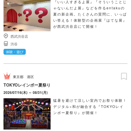
『いい人すぎるよ展』『そういうことじ
ゃないんだよ展』などを作るentakuの
夏の新企画。たくさんの質問に、いっぱ
い答える！体験型の企画展『はてな展』
が西武渋谷店にて開催！
西武渋谷店
渋谷
体験・遊び
東京都
港区
TOKYOレインボー夏祭り
2026/07/16(木) ～ 08/31(月)
猛暑を避けて涼しい室内でお祭り体験！
デジタル×和が融合する『TOKYOレイ
ンボー夏祭り』が開催！