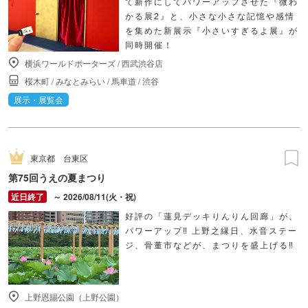
て新作にしてパワーアップさせた『微わ
かる展2』と、小さな小さな記憶や感情
を集めた新展示『小さいすぎるよ展』が
同時開催！
横浜ワールドポーターズ
/
西武渋谷店
桜木町
/
みなとみらい
/
馬車道
/
渋谷
展示・展覧会
東京都
台東区
第75回うえの夏まつり
～ 2026/08/11(火・祝)
好評の「蓮見デッキりんりん回廊」が、
パワーアップ‼ 上野之縁日、水音ステー
ジ、骨董市などが、まつりを盛上げる‼
上野恩賜公園（上野公園）