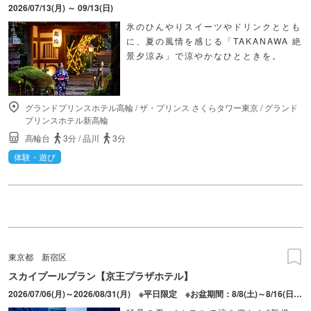
2026/07/13(月) ～ 09/13(日)
氷のひんやりスイーツやドリンクととも
に、夏の風情を感じる「TAKANAWA 絶
景夕涼み」で涼やかなひとときを。
グランドプリンスホテル高輪
/
ザ・プリンス さくらタワー東京
/
グランド
プリンスホテル新高輪
高輪台
3分
/
品川
3分
体験・遊び
東京都
新宿区
スカイプールプラン【京王プラザホテル】
2026/07/06(月)～2026/08/31(月) ※平日限定 ※お盆期間：8/8(土)～8/16(日)を除く 2026/09/01(火)～2026/09/27(日) ※全日対象