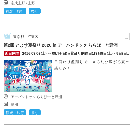
京成上野
/
上野
観光・旅行
祭り
東京都
江東区
第2回 とよす夏祭り 2026 in アーバンドック ららぽーと豊洲
2026/08/08(土) ～ 08/16(日) ※盆踊り開催日は8月8日(土)・9日(日)・11日(火・祝)・15日(土)・16日(日)のみ。 ※縁日およびキッチンカーについては期間中の全日程営業予定。 ※開催コンテンツは日によって異なります。
日替わり盆踊りで、来るたび広がる夏の
楽しみ！
アーバンドック ららぽーと豊洲
豊洲
観光・旅行
祭り