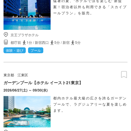
猛暑の夏、“ホテルで涼を楽しむ”新提
案！宿泊者以外も利用できる「スカイプ
ールプラン」を販売。
京王プラザホテル
都庁前
1分
/
新宿西口
5分
/
新宿
5分
体験・遊び
プール
東京都
江東区
ガーデンプール【ホテル イースト21東京】
2026/06/27(土) ～ 09/30(水)
都内ホテル最大級の広さを誇るガーデン
プールで、ラグジュアリーな夏を楽しめ
ます。