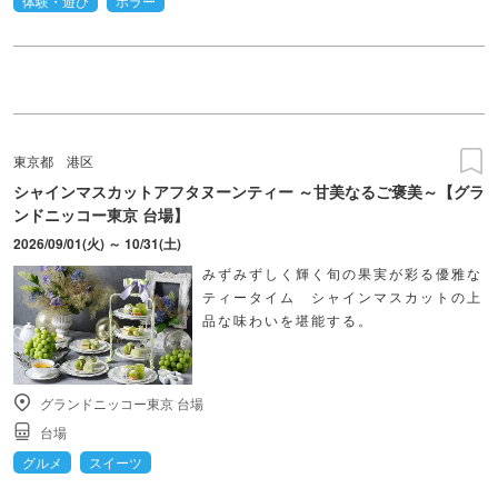
体験・遊び
ホラー
東京都
港区
シャインマスカットアフタヌーンティー ～甘美なるご褒美～【グラ
ンドニッコー東京 台場】
2026/09/01(火) ～ 10/31(土)
みずみずしく輝く旬の果実が彩る優雅な
ティータイム シャインマスカットの上
品な味わいを堪能する。
グランドニッコー東京 台場
台場
グルメ
スイーツ