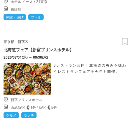
ホテル イースト21東京
東陽町
体験・遊び
プール
東京都
新宿区
北海道フェア【新宿プリンスホテル】
2026/07/01(水) ～ 09/30(水)
3レストラン合同！北海道の恵みを味わ
うレストランフェアを今年も開催。
新宿プリンスホテル
西武新宿
1分
/
新宿
5分
グルメ
ランチ