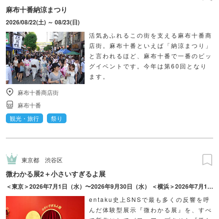
麻布十番納涼まつり
2026/08/22(土) ～ 08/23(日)
活気あふれるこの街を支える麻布十番商
店街。麻布十番といえば「納涼まつり」
と言われるほど、麻布十番で一番のビッ
グイベントです。今年は第60回となり
ます。
麻布十番商店街
麻布十番
観光・旅行
祭り
東京都
渋谷区
微わかる展2＋小さいすぎるよ展
＜東京＞2026年7月1日（水）〜2026年9月30日（水） ＜横浜＞2026年7月17日（金）〜2026年10月18日（日）
entaku史上SNSで最も多くの反響を呼
んだ体験型展示『微わかる展』を、すべ