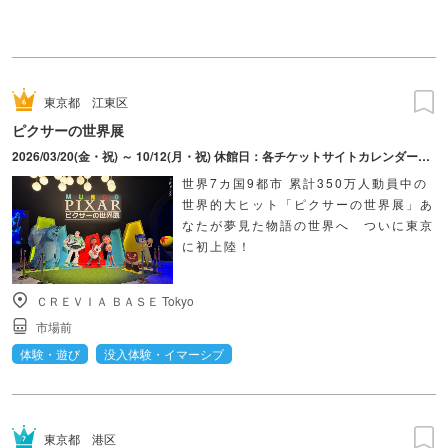
東京都
江東区
ピクサーの世界展
2026/03/20(金・祝) ～ 10/12(月・祝) 休館日：各チケットサイトカレンダーにてご確認ください。
世界7カ国9都市 累計350万人動員中の
世界的大ヒット「ピクサーの世界展」あ
なたが夢見た物語の世界へ ついに東京
に初上陸！
ＣＲＥＶＩＡ ＢＡＳＥ Tokyo
市場前
体験・遊び
没入体験・イマーシブ
東京都
港区