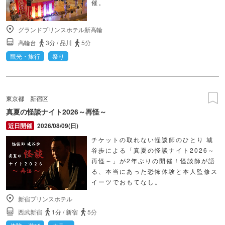
催。
グランドプリンスホテル新高輪
高輪台
3分
/
品川
5分
観光・旅行
祭り
東京都
新宿区
真夏の怪談ナイト2026～再怪～
2026/08/09(日)
チケットの取れない怪談師のひとり 城
谷歩による「真夏の怪談ナイト2026～
再怪～」が2年ぶりの開催！怪談師が語
る、本当にあった恐怖体験と本人監修ス
イーツでおもてなし。
新宿プリンスホテル
西武新宿
1分
/
新宿
5分