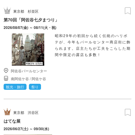
東京都
杉並区
第70回「阿佐谷七夕まつり」
2026/08/07(金) ～ 08/11(火・祝)
昭和29年の初回から続く伝統のハリボ
テが、今年もパールセンター商店街に飾
られます。店主たちが工夫をこらした期
間中限定の露店も多数！
阿佐谷パールセンター
南阿佐ケ谷
/
阿佐ケ谷
観光・旅行
祭り
東京都
渋谷区
はてな展
2026/06/27(土) ～ 09/30(水)