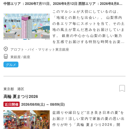
中部エリア ：2026年7月11日、2026年9月12日 西部エリア ：2026年8月8日、2026年8月22日、2026年10月10日 東部エリア ：2026年12月12日、2027年2月13日 県内全域 ：2027年1月9日、2027年3月13日 毎月第2土曜日（原則）
このマルシェが大切にしているのは、
「地域との新たな出会い」。 山梨県内
の各エリア毎にスポットを当て、その土
地の風土が育んだ恵みをお届けしていま
す。 銀座の中心から山梨の新しい魅力
を五感でお届けする特別な時間をお楽し
みください。 いつ訪れても新しい出会
アロフト・バイ・マリオット東京銀座
いがあるので、毎月の楽しみにしてみる
東銀座
/
銀座
のもおすすめです。 ”プチ旅行気分”を
グルメ
味わいに、ぜひ訪れてみてください。
東京都
港区
高輪 夏まつり2026
2026/08/08(土) ～ 08/09(日)
盆踊りや縁日など“古き良き日本の夏”を
お届け！涼しい室内で家族の夏の思い出
作りが叶う「高輪 夏まつり2026」開