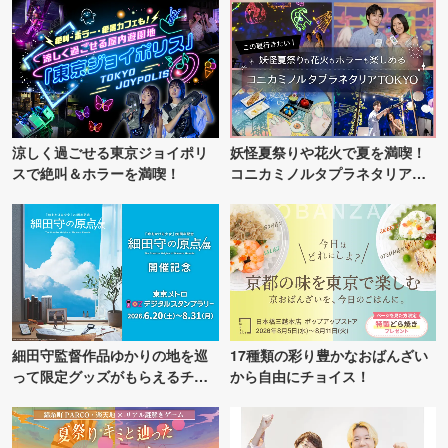
涼しく過ごせる東京ジョイポリ
妖怪夏祭りや花火で夏を満喫！
スで絶叫＆ホラーを満喫！
コニカミノルタプラネタリア
TOKYO
細田守監督作品ゆかりの地を巡
17種類の彩り豊かなおばんざい
って限定グッズがもらえるチャ
から自由にチョイス！
ンス！