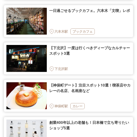
一日過ごせるブックカフェ。六本木「文喫」レポ
六本木駅
ブックカフェ
【下北沢】一度は行くべきディープなカルチャー
スポット3選
下北沢駅
【神保町デート】注目スポット10選！喫茶店やカ
レーの名店、名画座など
神保町駅
カレー
創業400年以上の老舗も！日本橋で立ち寄りたい
ショップ5選