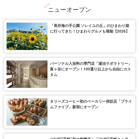
ニューオープン
「長井海の手公園 ソレイユの丘」のひまわり畑
に行ってきた！ひまわりグルメも堪能【2026】
パーソナル入浴料の専門店「湯治ラボラトリー」
富ヶ谷にオープン！100通り以上から自由にカス
タム
タリーズコーヒー初のベーカリー併設店「プライ
ムファイブ」新宿にオープン
“ほぼ日手帳”初の旗艦店！「ほぼ日手帳ストア」