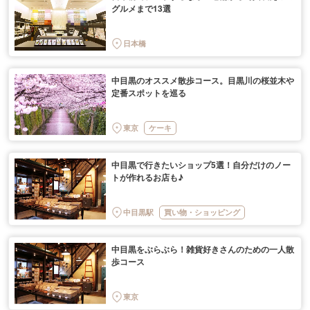
グルメまで13選
日本橋
中目黒のオススメ散歩コース。目黒川の桜並木や
定番スポットを巡る
東京
ケーキ
中目黒で行きたいショップ5選！自分だけのノー
トが作れるお店も♪
中目黒駅
買い物・ショッピング
中目黒をぶらぶら！雑貨好きさんのための一人散
歩コース
東京