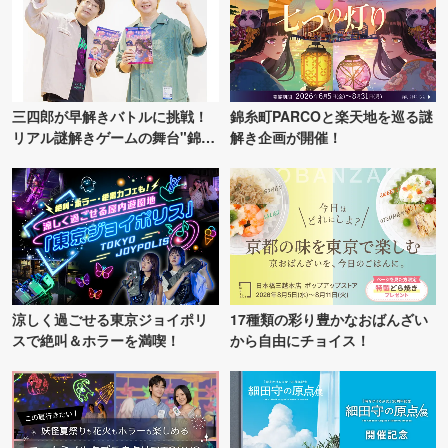
三四郎が早解きバトルに挑戦！
錦糸町PARCOと楽天地を巡る謎
リアル謎解きゲームの舞台"錦糸
解き企画が開催！
町PARCO・楽天地"を巡る！
涼しく過ごせる東京ジョイポリ
17種類の彩り豊かなおばんざい
スで絶叫＆ホラーを満喫！
から自由にチョイス！