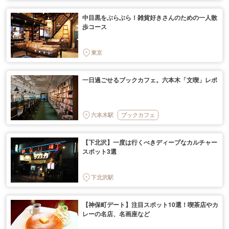
中目黒をぶらぶら！雑貨好きさんのための一人散
歩コース
東京
一日過ごせるブックカフェ。六本木「文喫」レポ
六本木駅
ブックカフェ
【下北沢】一度は行くべきディープなカルチャー
スポット3選
下北沢駅
【神保町デート】注目スポット10選！喫茶店やカ
レーの名店、名画座など