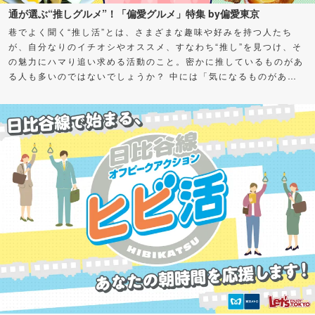
通が選ぶ“推しグルメ”！「偏愛グルメ」特集 by偏愛東京
巷でよく聞く“推し活”とは、さまざまな趣味や好みを持つ人たち
が、自分なりのイチオシやオススメ、すなわち“推し”を見つけ、そ
の魅力にハマり追い求める活動のこと。密かに推しているものがあ
る人も多いのではないでしょうか？ 中には「気になるものがある
けど、何から始めればよいかわからない」「私も推せる何かを見つ
けたい！」とお悩みの方もいるかもしれません。 そこで今回、さ
まざまなグルメの“通（ツウ）”に“推し”をアンケート！愛してやま
ない、超オススメスポット＆グルメを聞いちゃいました。気になる
カテゴリーがあったら、ぜひチェックしてみてくださいね。