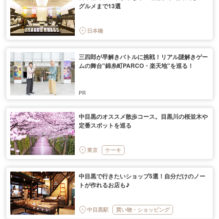
グルメまで13選
日本橋
三四郎が早解きバトルに挑戦！リアル謎解きゲー
ムの舞台"錦糸町PARCO・楽天地"を巡る！
中目黒のオススメ散歩コース。目黒川の桜並木や
定番スポットを巡る
東京
ケーキ
中目黒で行きたいショップ5選！自分だけのノー
トが作れるお店も♪
中目黒駅
買い物・ショッピング