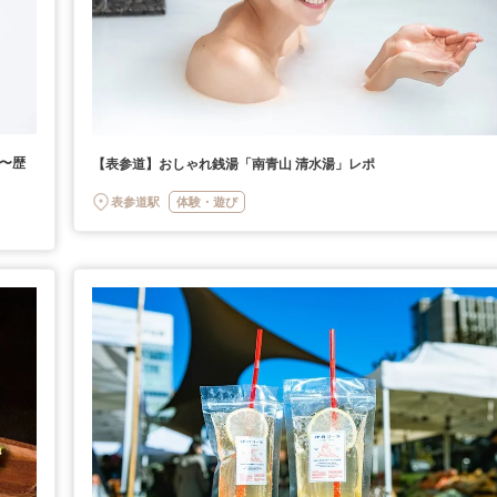
!〜歴
【表参道】おしゃれ銭湯「南青山 清水湯」レポ
表参道駅
体験・遊び