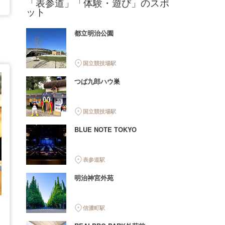
「表参道」「体験・遊び」のスポ
ット
都立明治公園
国立競技場駅
つば九郎ハウ巣
国立競技場駅
BLUE NOTE TOKYO
表参道駅
明治神宮外苑
信濃町駅