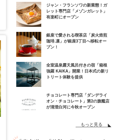
ジャン・フランソワの新業態！ガ
レット専門店「メゾンガレット」
有楽町にオープン
銀座で愛される喫茶店「炭火焙煎
珈琲.凛」が銀座3丁目へ移転オー
プン！
全室温泉露天風呂付きの宿「箱根
強羅 KAIKA」開業！日本式の新リ
トリート体験を提供
チョコレート専門店「ダンデライ
オン・チョコレート」第2の旗艦店
が清澄白河に今秋オープン
もっと見る