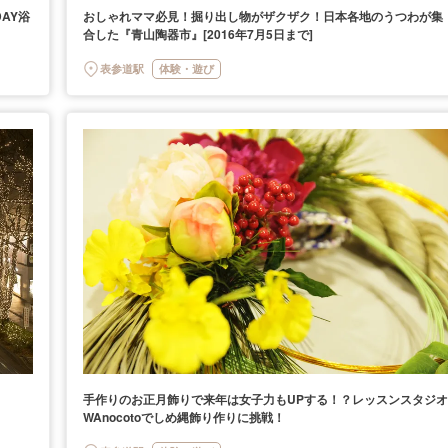
AY浴
おしゃれママ必見！掘り出し物がザクザク！日本各地のうつわが集
合した『青山陶器市』[2016年7月5日まで]
表参道駅
体験・遊び
手作りのお正月飾りで来年は女子力もUPする！？レッスンスタジオ
WAnocotoでしめ縄飾り作りに挑戦！