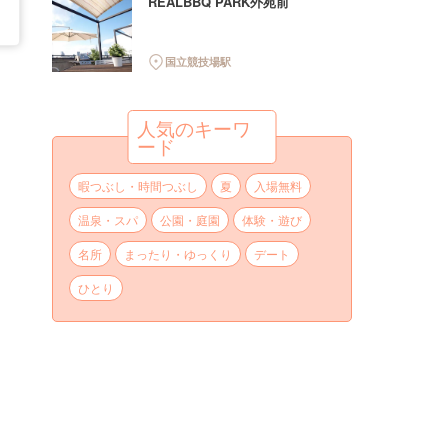
REALBBQ PARK外苑前
国立競技場駅
人気のキーワ
ード
暇つぶし・時間つぶし
夏
入場無料
温泉・スパ
公園・庭園
体験・遊び
名所
まったり・ゆっくり
デート
ひとり