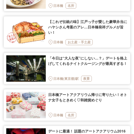
日本橋
名所
【これぞ伝統の味】江戸っ子が愛した豪華弁当に
ハヤシさん考案のアレ…日本橋発祥グルメが旨
い！
日本橋
お土産・手土産
「今日は“大人な夜”にしない…？」デートを格上
げしてくれるナイトクルージングが最高すぎる！
日本橋(東京都)駅
夜景
日本橋アートアクアリウム帰りに寄りたい！オト
ナ女子もときめく♡和雑貨めぐり
日本橋
名所
デートに最適！ 話題のアートアクアリウム2016