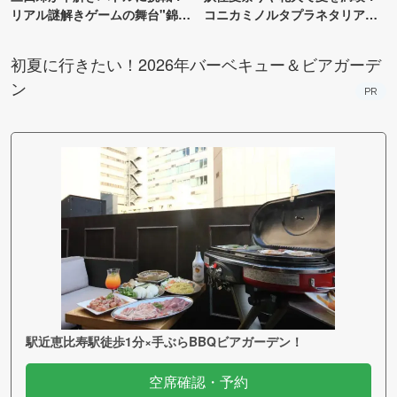
リアル謎解きゲームの舞台"錦糸
コニカミノルタプラネタリア
町PARCO・楽天地"を巡る！
TOKYO
初夏に行きたい！2026年バーベキュー＆ビアガーデ
ン
PR
駅近恵比寿駅徒歩1分×手ぶらBBQビアガーデン！
空席確認・予約