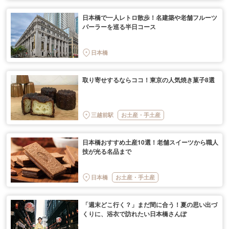
日本橋で一人レトロ散歩！名建築や老舗フルーツ
パーラーを巡る半日コース
日本橋
取り寄せするならココ！東京の人気焼き菓子8選
三越前駅
お土産・手土産
日本橋おすすめ土産10選！老舗スイーツから職人
技が光る名品まで
日本橋
お土産・手土産
「週末どこ行く？」まだ間に合う！夏の思い出づ
くりに、浴衣で訪れたい日本橋さんぽ