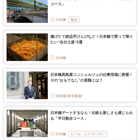
コース」
日本橋
散歩
揚げたて絶品芋けんぴなど！日本橋で買って帰り
たい“自分土産”5選
日本橋
日本橋髙島屋コンシェルジュの仕事現場に密着！
その“おもてなし”の真髄とは？
日本橋(東京都)駅
日本橋デートするなら！伝統も新しさも感じられ
る「半日散歩コース」
日本橋
ビール・ビアガーデン