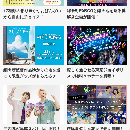
17種類の彩り豊かなおばんざい
錦糸町PARCOと楽天地を巡る謎
から自由にチョイス！
解き企画が開催！
細田守監督作品ゆかりの地を巡
涼しく過ごせる東京ジョイポリ
って限定グッズがもらえるチャ
スで絶叫＆ホラーを満喫！
ンス！
三四郎が早解きバトルに挑戦！
妖怪夏祭りや花火で夏を満喫！