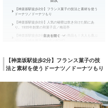
目次
【神楽坂駅徒歩2分】フランス菓子の技法と素材を使う
ドーナツ／ドーナツもり
【神楽坂駅徒歩2分】人気の秘密は炊き分けた餡にあ
り。1935年創業の和菓子店／梅花亭
【神楽坂駅徒歩2分】お酒を使った商品も！大人も喜ぶ
目次を開く
プリン＆焼き菓子のお店／ACHO
【神楽坂駅徒歩5分】“料理にも合うシンプルなパン”がそ
ろうベーカリー／パン・デ・フィロゾフ
【神楽坂駅徒歩2分】フランス菓子の技
【神楽坂駅徒歩9分】50年以上続く美味しさ！店舗限定
法と素材を使うドーナツ／ドーナツもり
「ペコちゃん焼」／不二家 飯田橋神楽坂店