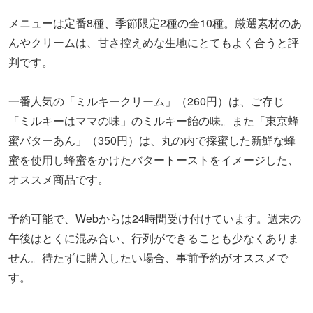
〒162-0825
東京都新宿区 神楽坂1-12
飯田橋駅
地図や詳細情報を見る
神楽坂のお散歩コースをチェックする
神楽坂の定番を観光。大人のた
めの「半日お散歩マップ＆モデ
ルコース」
神楽坂で一度は訪れたい定番スポットを中
心に巡る、昼スタートの半日散歩コースを
ご紹介。