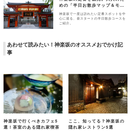
風情ある石畳の横丁も。神
約100種類の紅茶が飲み放
楽坂散歩でおさえておきた
題！ 牛込神楽坂「The tee
い「裏路地」5選
TOKYO」レポ
よく読まれている記事ランキング
1
東京の「涼しい場所」16選！夏のおでかけ
にピッタリ【2026】
2