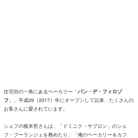
住宅街の一角にあるベーカリー「
パン・デ・フィロゾ
フ
」。平成29（2017）年にオープンして以来、たくさんの
お客さんに愛されています。
シェフの榎本哲さんは、「ドミニク・サブロン」のシェ
フ・ブーランジェを務めたり、「俺のベーカリー＆カフ
ェ」の商品開発やアドバイザー業務に携わったりと、パン
業界では知らない人がいないほどの経歴の持ち主。
そんな榎本さんが作る同店のパンは、小麦本来のうま味を
引き出すことにこだわり、じっくりと時間をかけて発酵～