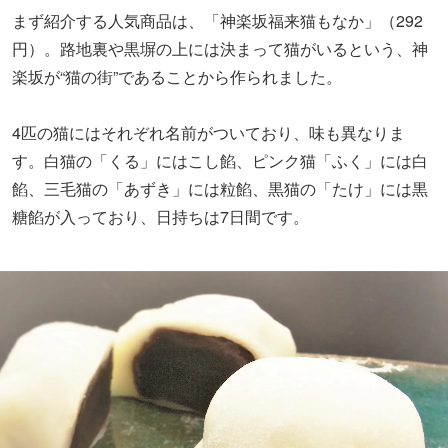
まず紹介する人気商品は、「神楽坂福来猫もなか」（292
円）。路地裏や黒塀の上には決まって猫がいるという、神
楽坂が“猫の街”であることから作られました。
4匹の猫にはそれぞれ名前がついており、味も異なりま
す。白猫の「くる」にはこし餡、ピンク猫「ふく」には白
餡、三毛猫の「あずき」には粒餡、黒猫の「たけ」には黒
糖餡が入っており、日持ちは7日間です。