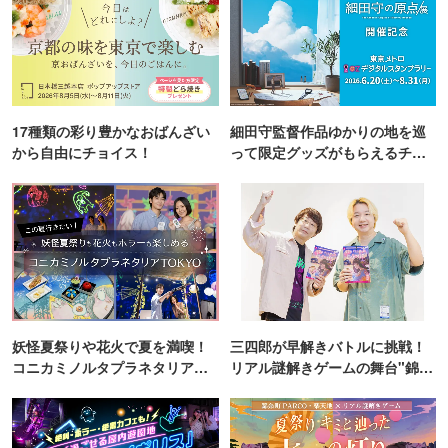
17種類の彩り豊かなおばんざい
細田守監督作品ゆかりの地を巡
から自由にチョイス！
って限定グッズがもらえるチャ
ンス！
妖怪夏祭りや花火で夏を満喫！
三四郎が早解きバトルに挑戦！
コニカミノルタプラネタリア
リアル謎解きゲームの舞台"錦糸
TOKYO
町PARCO・楽天地"を巡る！