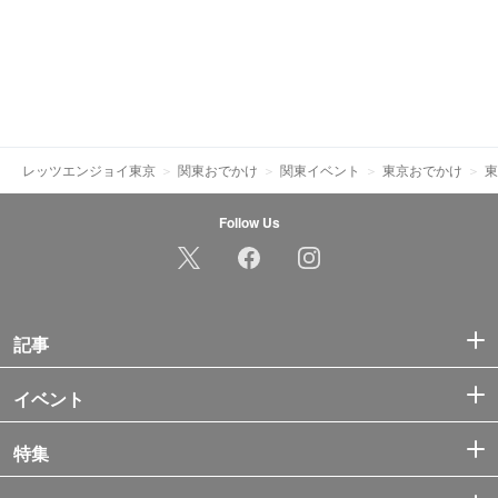
レッツエンジョイ東京
関東おでかけ
関東イベント
東京おでかけ
東
Follow Us
記事
イベント
特集