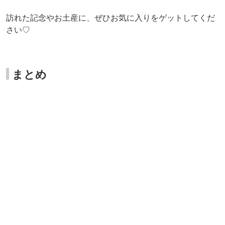
ゆっくりとソロタイムを満喫することができる「港区立郷
土歴史館」。友達やパートナーとワイワイ過ごす休日も良
いけれど、たまには自分が思うままに時を過ごす、のんび
りとした一人の時間を堪能してみては？クラシカルな世界
に浸って、ソロ休日を楽しんでくださいね♪
スポット