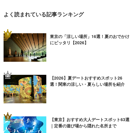
4
【2026】東京「ナイトプール」6選！ホテ
ルなどのプールでリゾート気分を
5
「暇な休日、何しよう？」大人の一人遊び
15選
ライター