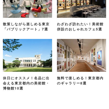
よく読まれている記事ランキング
1
東京の「涼しい場所」16選！夏のおでかけ
にピッタリ【2026】
2
【2026】夏デートおすすめスポット26
選！関東の涼しい・夏らしい場所を紹介
3
【東京】おすすめ大人デートスポット63選
｜定番の遊び場から隠れた名所まで