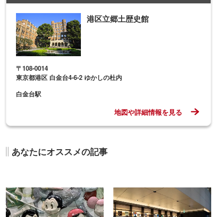
散策しながら楽しめる東京
わざわざ訪れたい！美術館
「パブリックアート」7選
併設のおしゃれカフェ5選
休日にオススメ！名品に出
無料で楽しめる！東京都内
会える東京都内の美術館・
のギャラリー8選
博物館10選