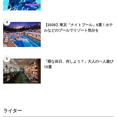
牧 五百音
大学の写真学科に通ったのち、ライター兼カメラマンと
して活動。趣味が高じ、主に飲食店の取材を行なってい
ます。食べること、お酒を嗜むこと、アクセサリー作り
に没頭中。
本記事内の情報に関して
※本記事内の情報は2024年12月27日時点のものです。掲載情報は現在と異なる場合があります
ので、事前にご確認ください。
※本記事は2022年11月02日に公開した内容を一部加筆・修正した上で、2024年12月27日に再
公開しております。
※本記事中の金額表示は、税抜表記のないものはすべて税込です。