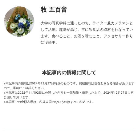
ピックアップ
PR
三四郎が早解きバトルに挑戦！
妖怪夏祭りや花火で夏を満喫！
リアル謎解きゲームの舞台"錦糸
コニカミノルタプラネタリアTO
町PARCO・楽天地"を巡る！
KYO