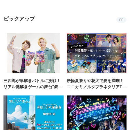
細田守監督作品ゆかりの地を巡
涼しく過ごせる東京ジョイポリ
って限定グッズがもらえるチャ
スで絶叫＆ホラーを満喫！
ンス！
17種類の彩り豊かなおばんざい
錦糸町PARCOと楽天地を巡る謎
から自由にチョイス！
解き企画が開催！