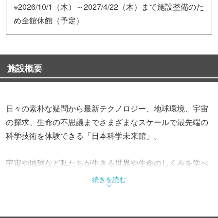
※2026/10/1（木）～2027/4/22（木）まで施設整備のた
め全館休館（予定）
施設概要
日々の素朴な疑問から最新テクノロジー、地球環境、宇宙
の探求、生命の不思議までさまざまなスケールで最先端の
科学技術を体験できる「日本科学未来館」。
宇宙や地球など私たちが生きる世界や生命のしくみを学べ
る「世界をさぐる」、ロボットやデジタルなど先端技術に
続きを読む
触れて未来社会を想像する「未来をつくる」、地球上の生
命と環境がどう自分とつながっているのかを考える「地球
とつながる」という3つのテーマの常設展で来場者を科学