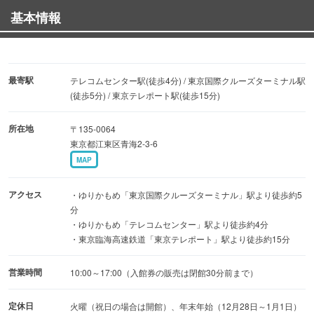
基本情報
技術の世界へ案内します。
「地球とつながる」エリアには、日本科学未来館のシンボ
ルでもある直径約6mの地球ディスプレイ「ジオ・コスモ
最寄駅
テレコムセンター駅(徒歩4分) / 東京国際クルーズターミナル駅
ス」を展示。宇宙から撮影した過去90日間の地球の姿を約
(徒歩5分) / 東京テレポート駅(徒歩15分)
10,000枚のLEDパネルで映し出します。
所在地
〒135-0064
東京都江東区青海2-3-6
また、全天周の立体視映像で科学の世界や宇宙を体感でき
MAP
る「ドームシアター」では、迫力ある映像を上映。年間を
通してさまざまな特別展も開催しています。
アクセス
・ゆりかもめ「東京国際クルーズターミナル」駅より徒歩約5
分
・ゆりかもめ「テレコムセンター」駅より徒歩約4分
・東京臨海高速鉄道「東京テレポート」駅より徒歩約15分
営業時間
10:00～17:00（入館券の販売は閉館30分前まで）
定休日
火曜（祝日の場合は開館）、年末年始（12月28日～1月1日）