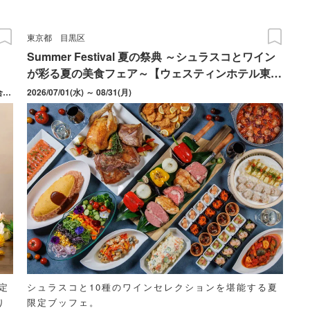
東京都
目黒区
Summer Festival 夏の祭典 ～シュラスコとワイン
が彩る夏の美食フェア～【ウェスティンホテル東
京】
2026/07/04(土) ～ 09/27(日) 定休日：月曜日 ※月曜日が祝日の場合は、翌火曜日を振替休業
2026/07/01(水) ～ 08/31(月)
限定
シュラスコと10種のワインセレクションを堪能する夏
り
限定ブッフェ。