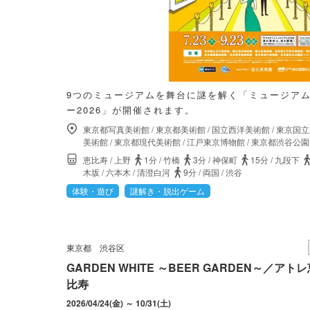
9つのミュージアムを舞台に謎を解く「ミュージアム
ー2026」が開催されます。
東京都写真美術館
/
東京都美術館
/
国立西洋美術館
/
東京国立
美術館
/
東京都現代美術館
/
江戸東京博物館
/
東京都渋谷公園
恵比寿
/
上野
1分
/
竹橋
3分
/
神保町
15分
/
九段下
木坂
/
六本木
/
清澄白河
9分
/
両国
/
渋谷
体験・遊び
謎解き・脱出ゲーム
東京都
渋谷区
GARDEN WHITE ～BEER GARDEN～／アト
比寿
2026/04/24(金) ～ 10/31(土)