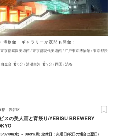
・博物館・ギャラリーが夜間も開館！
/
東京都庭園美術館
/
東京都現代美術館
/
江戸東京博物館
/
東京都渋
/
白金台
6分
/
清澄白河
9分
/
両国
/
渋谷
京都
渋谷区
ビスの美人画と宵祭り/YEBISU BREWERY
OKYO
26/07/08(水) ～ 08/31(月) 定休日：火曜日(祝日の場合は翌日)