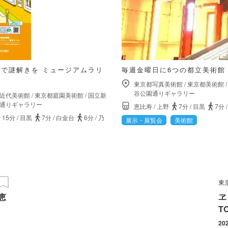
で謎解きを ミュージアムラリ
毎週金曜日に6つの都立美術館
東京都写真美術館
/
東京都美術館
谷公園通りギャラリー
近代美術館
/
東京都庭園美術館
/
国立新
通りギャラリー
恵比寿
/
上野
7分
/
目黒
7分
15分
/
目黒
7分
/
白金台
6分
/
乃
展示・展覧会
美術館
東
レ恵
ヱ
T
20