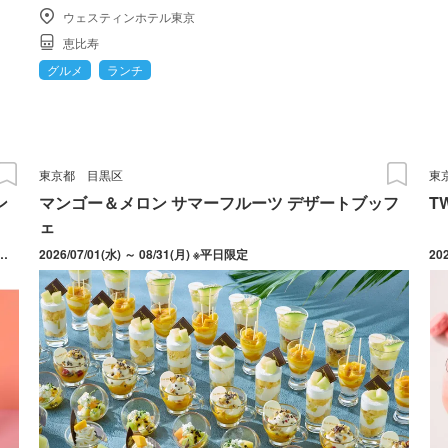
ウェスティンホテル東京
恵比寿
グルメ
ランチ
東京都
目黒区
東
ン
マンゴー＆メロン サマーフルーツ デザートブッフ
T
ェ
7月31日(金) ウェスティンホテル東京：7月18日(土)～8月30日(日) ※土日祝限定
2026/07/01(水) ～ 08/31(月) ※平日限定