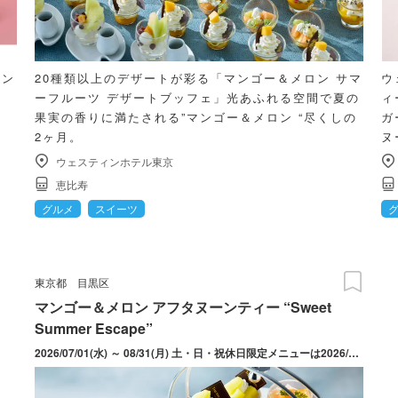
ョン
20種類以上のデザートが彩る「マンゴー＆メロン サマ
ウ
ーフルーツ デザートブッフェ」光あふれる空間で夏の
ィ
果実の香りに満たされる”マンゴー＆メロン “尽くしの
ガ
2ヶ月。
ヌ
ウェスティンホテル東京
恵比寿
グルメ
スイーツ
東京都
目黒区
マンゴー＆メロン アフタヌーンティー “Sweet
Summer Escape”
2026/07/01(水) ～ 08/31(月) 土・日・祝休日限定メニューは2026/07/04～2026/08/30開催。 平日限定メニューは2026/07/01～2026/08/31開催。