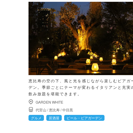
恵比寿の空の下、風と光を感じながら楽しむビアガ
デン。季節ごとにテーマが変わるイタリアンと充実
飲み放題を堪能できます。
GARDEN WHITE
代官山
/
恵比寿
/
中目黒
グルメ
居酒屋
ビール・ビアガーデン