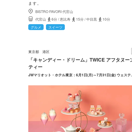
ます。
BISTRO FAVORI 代官山
代官山
6分
/
恵比寿
15分
/
中目黒
10分
グルメ
スイーツ
東京都
港区
「キャンディー・ドリーム」TWICE アフタヌー
ティー
JWマリオット・ホテル東京：6月1日(月)～