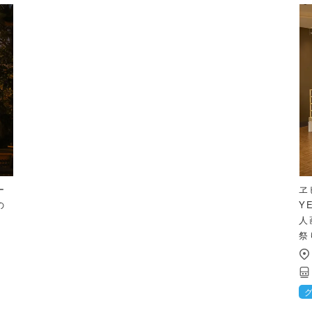
ー
ヱ
の
Y
人
祭