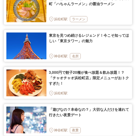
町「ハちゃんラーメン」の醤油ラーメン
浜松町駅
ラーメン
東京を見つめ続けるレジェンド！今こそ知ってほ
しい「東京タワー」の魅力
神谷町駅
名所
3,000円で餃子20種が食べ放題＆飲み放題！？
「チャオチャオ浜松町店」限定メニューがおトク
すぎた！
浜松町駅
「遊びなの？本命なの？」大切な人だけを連れて
行きたい夜景デート
神谷町駅
夜景