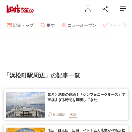
記事トップ
探す
ニューオープン
デート
「浜松町駅周辺」の記事一覧
驚きと感動の連続！「シンフォニークルーズ」で
至福すぎる時間を満喫してきた
日の出駅
名所
名店「ほん田」出身！ベトナム人店主が作る浜松