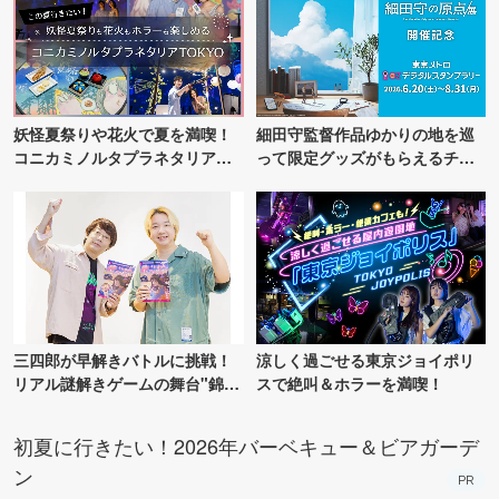
妖怪夏祭りや花火で夏を満喫！
細田守監督作品ゆかりの地を巡
コニカミノルタプラネタリア
って限定グッズがもらえるチャ
TOKYO
ンス！
三四郎が早解きバトルに挑戦！
涼しく過ごせる東京ジョイポリ
リアル謎解きゲームの舞台"錦糸
スで絶叫＆ホラーを満喫！
町PARCO・楽天地"を巡る！
初夏に行きたい！2026年バーベキュー＆ビアガーデ
ン
PR