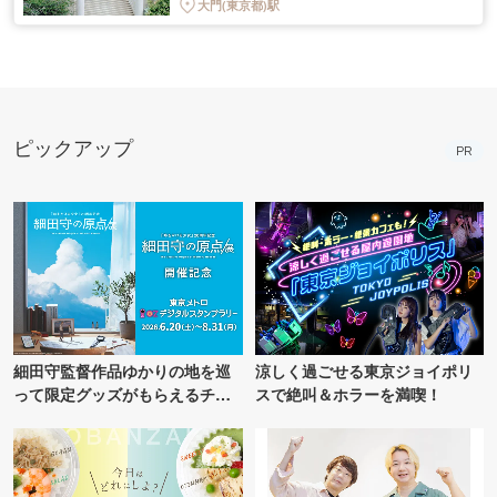
大門(東京都)駅
ピックアップ
PR
細田守監督作品ゆかりの地を巡
涼しく過ごせる東京ジョイポリ
って限定グッズがもらえるチャ
スで絶叫＆ホラーを満喫！
ンス！