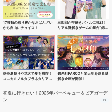
17種類の彩り豊かなおばんざい
三四郎が早解きバトルに挑戦！
から自由にチョイス！
リアル謎解きゲームの舞台"錦糸
町PARCO・楽天地"を巡る！
妖怪夏祭りや花火で夏を満喫！
錦糸町PARCOと楽天地を巡る謎
コニカミノルタプラネタリア
解き企画が開催！
TOKYO
初夏に行きたい！2026年バーベキュー＆ビアガーデ
ン
PR