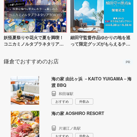
妖怪夏祭りや花火で夏を満喫！
細田守監督作品ゆかりの地を巡
コニカミノルタプラネタリア
って限定グッズがもらえるチャ
TOKYO
ンス！
鎌倉でおすすめのお店
PR
海の家 由比ヶ浜 －KAITO YUIGAMA－海
渡 BBQ
和田塚駅
おすすめ
外飲み
海の家 AOSHIRO RESORT
片瀬江ノ島駅
おすすめ
外飲み