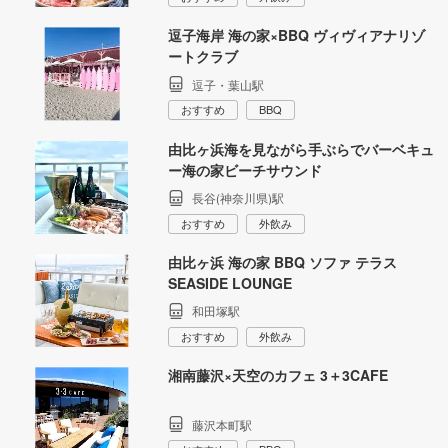
逗子海岸 海の家×BBQ ヴィヴィアナリゾ
ートクラブ
逗子・葉山駅
おすすめ
BBQ
由比ヶ浜海を見ながら手ぶらでバーベキュ
ー海の家ビーチサウンド
長谷(神奈川県)駅
おすすめ
外飲み
由比ヶ浜 海の家 BBQ ソファ テラス
SEASIDE LOUNGE
和田塚駅
おすすめ
外飲み
湘南藤沢×天空のカフェ 3＋3CAFE
藤沢本町駅