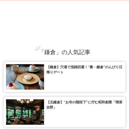
「鎌倉」の人気記事
【鎌倉】穴場で混雑回避！“裏・鎌倉”のんびり日
帰りデート
【北鎌倉】“お寺の階段下”に佇む昭和創業「喫茶
吉野」