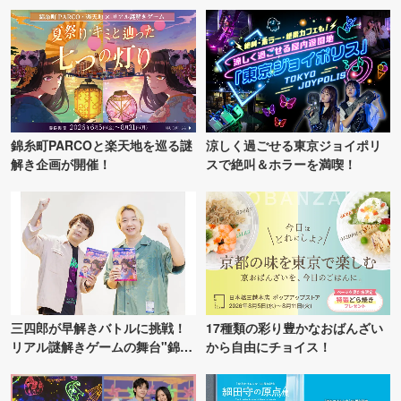
錦糸町PARCOと楽天地を巡る謎
涼しく過ごせる東京ジョイポリ
解き企画が開催！
スで絶叫＆ホラーを満喫！
三四郎が早解きバトルに挑戦！
17種類の彩り豊かなおばんざい
リアル謎解きゲームの舞台"錦糸
から自由にチョイス！
町PARCO・楽天地"を巡る！