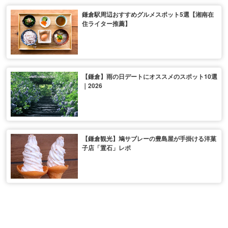
鎌倉駅周辺おすすめグルメスポット5選【湘南在
住ライター推薦】
【鎌倉】雨の日デートにオススメのスポット10選
｜2026
【鎌倉観光】鳩サブレーの豊島屋が手掛ける洋菓
子店「置石」レポ