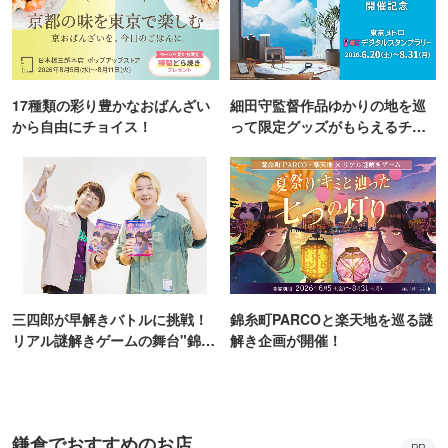
17種類の彩り豊かなおばんざい
細田守監督作品ゆかりの地を巡
から自由にチョイス！
って限定グッズがもらえるチャ
ンス！
三四郎が早解きバトルに挑戦！
錦糸町PARCOと楽天地を巡る謎
リアル謎解きゲームの舞台"錦糸
解き企画が開催！
町PARCO・楽天地"を巡る！
鎌倉でおすすめのお店