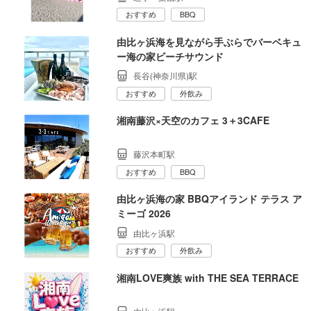
おすすめ
BBQ
由比ヶ浜海を見ながら手ぶらでバーベキュ
ー海の家ビーチサウンド
長谷(神奈川県)駅
おすすめ
外飲み
湘南藤沢×天空のカフェ 3＋3CAFE
藤沢本町駅
おすすめ
BBQ
由比ヶ浜海の家 BBQアイランド テラス ア
ミーゴ 2026
由比ヶ浜駅
おすすめ
外飲み
湘南LOVE爽族 with THE SEA TERRACE