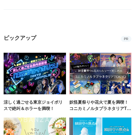
ピックアップ
PR
涼しく過ごせる東京ジョイポリ
妖怪夏祭りや花火で夏を満喫！
スで絶叫＆ホラーを満喫！
コニカミノルタプラネタリアTO
KYO