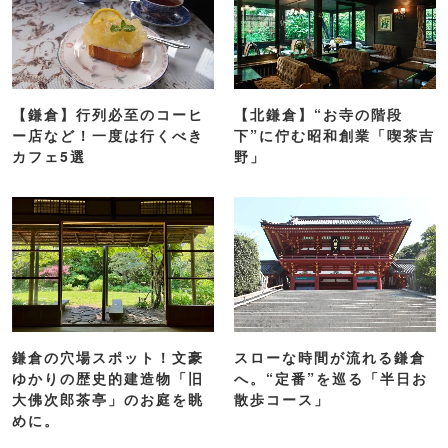
【鎌倉】行列必至のコーヒ
【北鎌倉】“お寺の階段
ー店など！一度は行くべき
下”に佇む昭和創業「喫茶吉
カフェ5選
野」
鎌倉の穴場スポット！文豪
スローな時間が流れる鎌倉
ゆかりの歴史的建造物「旧
へ。“定番”を巡る「半日お
大佛次郎茶亭」のお庭を眺
散歩コース」
めに。