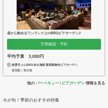
昼から飲めるワンランク上のBBQビアガーデン♪
空席確認・予約
平均予算 3,000円
絶景手ぶらBBQ 肉＆海鮮 新宿歌舞伎ビアガーデン
新宿駅／東京都
他の
バーベキュー
/
ビアガーデン
情報を見る
今が旬！季節のおすすめ特集