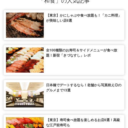
「和食」の人気記事
【東京】かにしゃぶや食べ放題も！「カニ料理」
が美味しい店6選
全100種類のお寿司＆サイドメニューが食べ放
題！新宿「きづなすし」レポ
日本橋でデートするなら！老舗から写真映え◎の
グルメまで13選
【東京】寿司食べ放題を楽しめるお店6選！高級
な江戸前寿司も