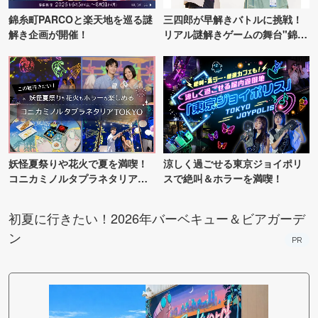
錦糸町PARCOと楽天地を巡る謎
三四郎が早解きバトルに挑戦！
解き企画が開催！
リアル謎解きゲームの舞台"錦糸
町PARCO・楽天地"を巡る！
妖怪夏祭りや花火で夏を満喫！
涼しく過ごせる東京ジョイポリ
コニカミノルタプラネタリア
スで絶叫＆ホラーを満喫！
TOKYO
初夏に行きたい！2026年バーベキュー＆ビアガーデ
ン
PR