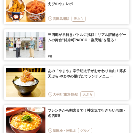
えびのや」レポ
高田馬場駅
天ぷら
三四郎が早解きバトルに挑戦！リアル謎解きゲー
ムの舞台"錦糸町PARCO・楽天地"を巡る！
あの「やまや」辛子明太子がおかわり自由！博多
天ぷら やまやの揚げたてランチメニュー
大手町(東京都)駅
天ぷら
フレンチから割烹まで！神楽坂で行きたい老舗・
名店5選
飯田橋・神楽坂
グルメ