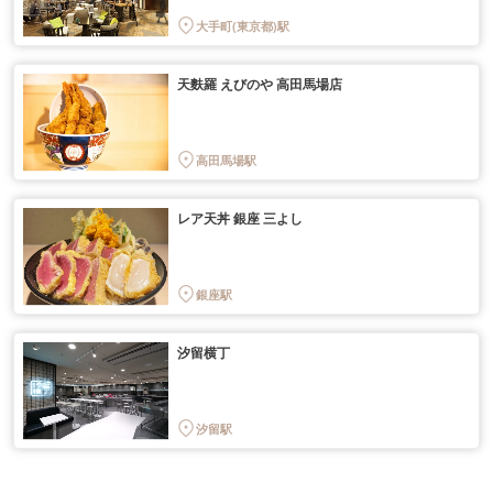
大手町(東京都)駅
天麩羅 えびのや 高田馬場店
高田馬場駅
レア天丼 銀座 三よし
銀座駅
汐留横丁
汐留駅