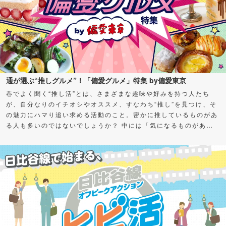
通が選ぶ“推しグルメ”！「偏愛グルメ」特集 by偏愛東京
巷でよく聞く“推し活”とは、さまざまな趣味や好みを持つ人たち
が、自分なりのイチオシやオススメ、すなわち“推し”を見つけ、そ
の魅力にハマり追い求める活動のこと。密かに推しているものがあ
る人も多いのではないでしょうか？ 中には「気になるものがある
けど、何から始めればよいかわからない」「私も推せる何かを見つ
けたい！」とお悩みの方もいるかもしれません。 そこで今回、さ
まざまなグルメの“通（ツウ）”に“推し”をアンケート！愛してやま
ない、超オススメスポット＆グルメを聞いちゃいました。気になる
カテゴリーがあったら、ぜひチェックしてみてくださいね。