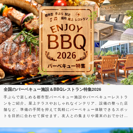
全国のバーベキュー施設＆BBQレストラン特集2026
手ぶらで楽しめる都市型バーベキュー施設やバーベキューレストラ
ンをご紹介。屋上テラスやおしゃれなインテリア、設備の整った店
舗など、準備の手間を抑えて気軽にバーベキュー体験できるスポッ
トを目的に合わせて探せます。友人との集まりや週末のおでかけ
に、バーベキューを楽しもう！