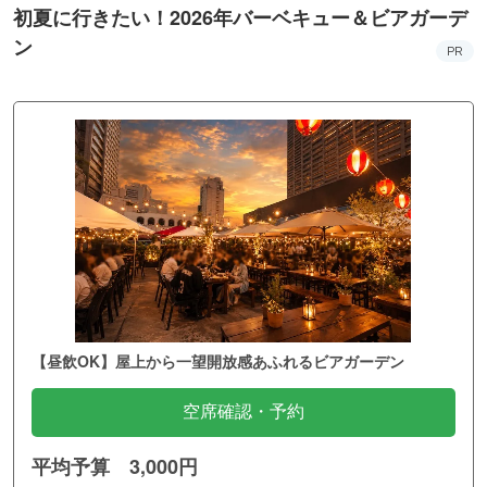
【昼飲OK】屋上から一望開放感あふれるビアガーデン
空席確認・予約
平均予算 3,000円
肉＆海鮮食べ放題 新宿BBQビアガーデン 天空ルーフトップ
西武新宿駅／東京都