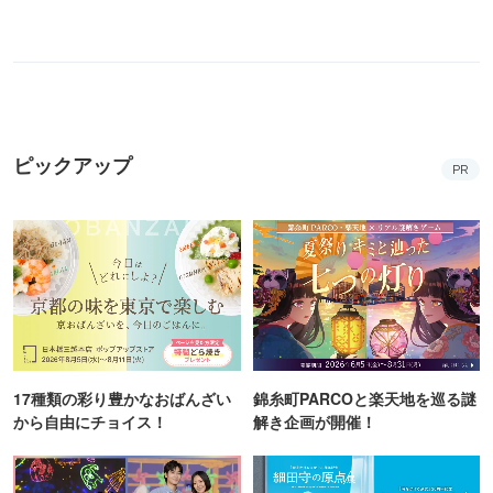
17種類の彩り豊かなおばんざい
錦糸町PARCOと楽天地を巡る謎
から自由にチョイス！
解き企画が開催！
妖怪夏祭りや花火で夏を満喫！
細田守監督作品ゆかりの地を巡
コニカミノルタプラネタリアTO
って限定グッズがもらえるチャ
KYO
ンス！