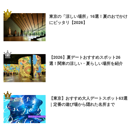
3
【東京】おすすめ大人デートスポット63選
｜定番の遊び場から隠れた名所まで
4
【2026】東京「ナイトプール」6選！ホテ
ルなどのプールでリゾート気分を
5
「暇な休日、何しよう？」大人の一人遊び
15選