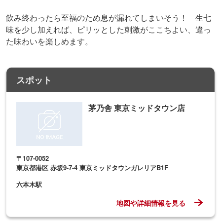
〒107-0052
東京都港区 赤坂9-7-4 東京ミッドタウンガレリアB1F
六本木駅
地図や詳細情報を見る
一人でまったりお味噌汁をすすっていると、心まで染みわ
たる優しい味を深く感じることができ、日本人であること
を改めて幸せに感じました！
味噌の種類や出汁が変わるだけでも、コクが出たり、具材
の甘さが引き立ったり、全然違ったおいしさを発揮してく
れるんですね。
みなさんも、こだわりいっぱい具もいっぱいな専門店の味
噌汁をいただいて、ホッと癒されてみてはいかがでしょう