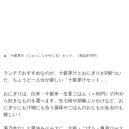
▲「十穀茅汁（じゅっこくかやじる）セット」（税込910円）
ランチでおすすめなのが、十穀茅汁とおにぎりが2個つい
た、ちょうど一人分が嬉しい「十穀茅汁セット」。
おにぎりは、白米・十穀米・生姜ごはん（＋50円）の中か
ら好きなものを選べます。生七味や胡麻ふりかけなど、お
にぎりにも汁物にも合う薬味やごはんのおともがあるのも
嬉しい！
茅乃舎だしと醤油をベースに、十穀・ごぼう・豚肩ロース
が入った「十穀茅汁」。無駄なものが一切ない、シンプル
なだしの旨味と深みが全面に感じられます。その味に感動
して、帰りに同じだしを購入していく人も多いのだとか。
十穀やごぼうなど、しっかり噛んで食べるので満腹感もば
っちりです。ヘルシーかつ栄養たっぷりで、食べると体が