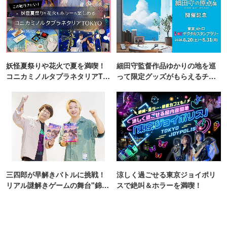
三四郎が早解きバトルに挑戦！
涼しく過ごせる東京ジョイポリ
リアル謎解きゲームの舞台"錦糸
スで絶叫＆ホラーを満喫！
町PARCO・楽天地"を巡る！
東京駅・丸の内でおすすめのお店
PR
星降る夜空ビアガーデンBBQ食べ放題ス
カイテラス はなこま東京
日本橋(東京都)駅
おすすめ
外飲み
THE ROAST KOBE Meat House
東京駅
おすすめ
外飲み