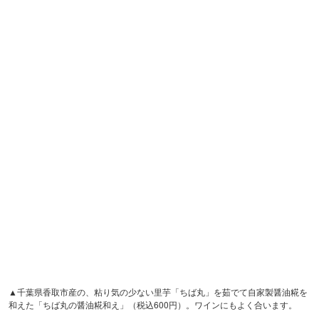
▲千葉県香取市産の、粘り気の少ない里芋「ちば丸」を茹でて自家製醤油糀を
和えた「ちば丸の醤油糀和え」（税込600円）。ワインにもよく合います。