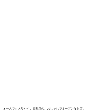
▲一人でも入りやすい雰囲気の、おしゃれでオープンなお店。
そんな茅乃舎のこだわりのだしを使った汁がいただけるお
店が、六本木の東京ミッドタウンにあります。 アイドルタ
イムが無いので、お昼ご飯のタイミングがずれてしまった
ときでも気軽に入ることができます。