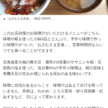
▲「おさむさま定食」（税込1000円）。
このお店自慢のお味噌汁がいただけるメニューがこちら、
味噌や糀を使った小鉢3品とどんぶり、手作り味噌で作っ
た味噌汁がついた「おさむさま定食」。営業時間内ならい
つでも食べることができます。
北海道産大袖の舞大豆・通常の3倍量のササニシキ糀・石
垣島の塩を使った、塩分量9%の手作り味噌は、糀の旨味と
有機大豆の甘みが感じられる深みのある味わいです。
味噌に自信があるからこそ、味噌汁はあえて出汁を取って
いません。具材は、わかめ・とろろ昆布・炒り荏胡麻・紅
あずまなど、日によって変わります。