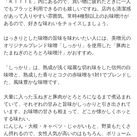
「ＫＩＴＴＥ」内にあるので、買い物に疲れたときに一人
でもフラッと利用できるのも嬉しいですね。店内も清潔感
があって入りやすい雰囲気。常時4種類以上のお味噌汁が
あるので、好きな味わいをチョイスしましょう。
はっきりとした味噌の旨味を味わいたい人には、美噌元の
オリジナルブレンド味噌「しっかり」を使用した「豚肉と
たまねぎのとろとろ味噌汁」がおすすめ。
「しっかり」は、熟成が浅く端麗な切れ味をした信州の白
味噌と、熟成した香りとコクの赤味噌を1対1でブレンドし
た、風味豊かな味噌です。
大量に入った玉ねぎと豚肉がとろとろになるまで煮込まれ
ていて、それぞれの甘みと旨味がしっかりと引き出されて
います。お味噌の甘さも相まって、どこか懐かしくホッと
する味わい。
にんじん・大根・キャベツ・じゃがいもと、野菜もたくさ
ん摂れるので、女性人気が高いのはもちろん、ボリューム