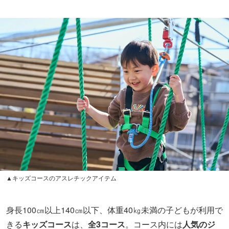
▲キッズコースのアスレチックアイテム
身長100㎝以上140㎝以下、体重40㎏未満の子どもが利用で
きる
キッズコース
は、
全3コース
。コース内には
人気のジ