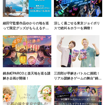
細田守監督作品ゆかりの地を巡
涼しく過ごせる東京ジョイポリ
って限定グッズがもらえるチャ
スで絶叫＆ホラーを満喫！
ンス！
錦糸町PARCOと楽天地を巡る謎
三四郎が早解きバトルに挑戦！
解き企画が開催！
リアル謎解きゲームの舞台"錦糸
町PARCO・楽天地"を巡る！