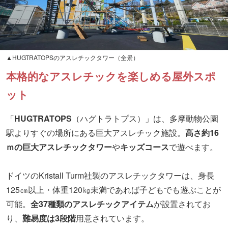
▲HUGTRATOPSのアスレチックタワー（全景）
本格的なアスレチックを楽しめる屋外スポ
ット
「
HUGTRATOPS
（ハグトラトプス）」は、多摩動物公園
駅よりすぐの場所にある巨大アスレチック施設。
高さ約16
ｍの巨大アスレチックタワー
や
キッズコース
で遊べます。
ドイツのKristall Turm社製のアスレチックタワーは、身長
125㎝以上・体重120㎏未満であれば子どもでも遊ぶことが
可能。
全37種類のアスレチックアイテム
が設置されてお
り、
難易度は3段階
用意されています。