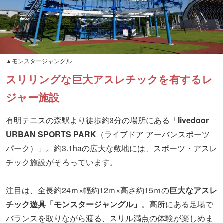
▲モンスタージャングル
スリリングな巨大アスレチックを有するレ
ジャー施設
有明テニスの森駅より徒歩約3分の場所にある「
livedoor
URBAN SPORTS PARK
（ライブドア アーバンスポーツ
パーク）」。約3.1haの広大な敷地には、スポーツ・アスレ
チック施設がそろっています。
注目は、全長約24ｍ×幅約12ｍ×高さ約15ｍの
巨大なアスレ
チック遊具「モンスタージャングル」
。高所にある足場で
バランスを取りながら渡る、スリル満点の体験が楽しめま