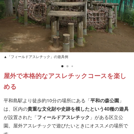
▲「フィールドアスレチック」の遊具例
屋外で本格的なアスレチックコースを楽し
める
平和島駅より徒歩約10分の場所にある「
平和の森公園
」
は、区内の
貴重な文化財や史跡を模したという40種の遊具
が設置された「
フィールドアスレチック
」がある区立公
園。屋外アスレチックで遊びたいときにオススメの場所で
す。