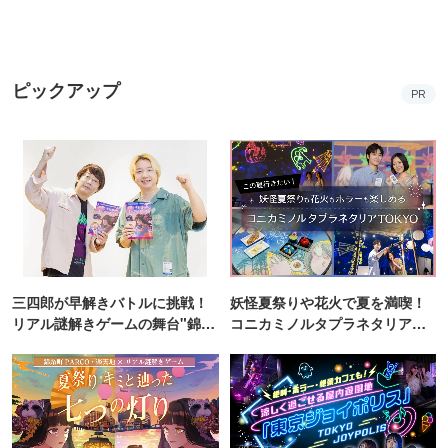
ピックアップ
PR
三四郎が早解きバトルに挑戦！
妖怪夏祭りや花火で夏を満喫！
リアル謎解きゲームの舞台"錦糸
コニカミノルタプラネタリア
町PARCO・楽天地"を巡る！
TOKYO