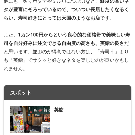
他にも、炙りホタテやミル貝につぶ貝など、
鮮度の高いネ
タが豊富にそろっているので、ついつい長居したくなるく
らい、寿司好きにとっては天国のようなお店
です。
また、
1カン100円からという良心的な価格帯で美味しい寿
司を自分好みに注文できる自由度の高さも、英鮨の良さ
だ
と思います。並ぶのが得意ではない方は、「寿司幸」より
も「英鮨」でサクッと好きなネタを楽しむのが良いかもし
れません。
スポット
英鮨