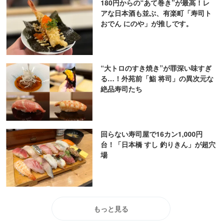
180円からの“あて巻き”が最高！レ
アな日本酒も並ぶ、有楽町「寿司ト
おでん にのや」が推しです。
“大トロのすき焼き”が罪深い味すぎ
る…！外苑前「鮨 将司」の異次元な
絶品寿司たち
回らない寿司屋で16カン1,000円
台！「日本橋 すし 釣りきん」が超穴
場
もっと見る