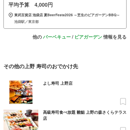
平均予算 4,000円
東武百貨店 池袋店 夏BeerFesta2026 ～芝生のビアガーデンBBQ～
池袋駅／東京都
他の
バーベキュー
/
ビアガーデン
情報を見る
その他の上野 寿司のおでかけ先
よし寿司 上野店
高級寿司食べ放題 雛鮨 上野の森さくらテラス
店