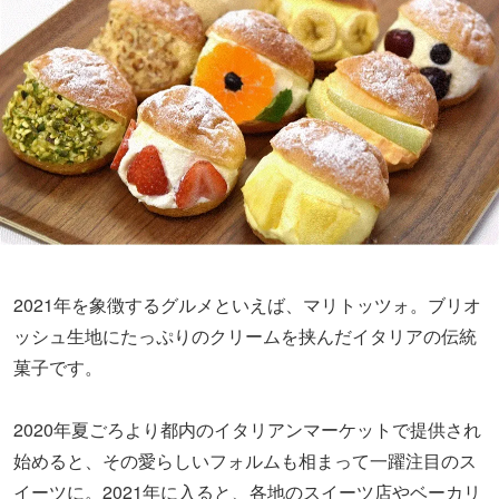
【8】シェアラウンジ：オフィス以外の用途も！働き方
の変化にあわせて多様に進化
2021年を象徴するグルメといえば、マリトッツォ。ブリオ
ッシュ生地にたっぷりのクリームを挟んだイタリアの伝統
菓子です。
2020年夏ごろより都内のイタリアンマーケットで提供され
始めると、その愛らしいフォルムも相まって一躍注目のス
イーツに。2021年に入ると、各地のスイーツ店やベーカリ