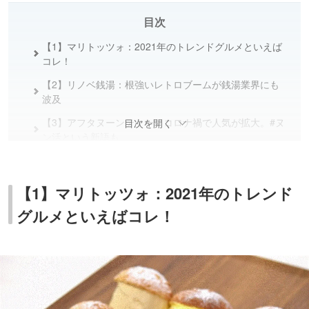
目次
【1】マリトッツォ：2021年のトレンドグルメといえば
コレ！
【2】リノベ銭湯：根強いレトロブームが銭湯業界にも
波及
【3】アフタヌーンティー：コロナ禍で人気が拡大。#ヌ
目次を開く
ン活という新語も
【4】個室サウナ：止まらないサウナブーム。2021年は
プライベート感重視に深化
【1】マリトッツォ：2021年のトレンド
【5】ハンバーグ：2021年は「オンザライス」スタイル
グルメといえばコレ！
で！
【6】都市型アウトレット＆オフプライスストア：良質
な商品を、賢くおトクに♪
【7】ネオ大衆居酒屋：古き良き風情を残した居酒屋が
一躍SNS映えスポットに！