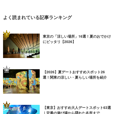
5
「暇な休日、何しよう？」大人の一人遊び
15選
ライター
牧 五百音
大学の写真学科に通ったのち、ライター兼カメラマンと
して活動。趣味が高じ、主に飲食店の取材を行なってい
ます。食べること、お酒を嗜むこと、アクセサリー作り