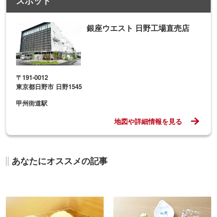
アム」に行ってきた
る工場見学4選
大人も楽しい！東京都内の
東京で人気！美味しい「シ
工場見学3選
ョートケーキ」8選
よく読まれている記事ランキング
1
東京の「涼しい場所」16選！夏のおでかけ