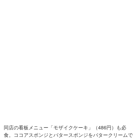
同店の看板メニュー「モザイクケーキ」（
486
円）も必
食。ココアスポンジとバタースポンジをバタークリームで
挟んでモザイク状に組み合わせたフォトジェニックなケー
キで、ホールで購入する人も多い大人気商品です。味もビ
ジュアルも満点で、おうちでのおやつタイムが待ち遠しく
なりそう。