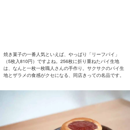
リーフパイと同じく、同店のベストセラーとして親しまれ
ているドライケーキ「ヴィクトリア」（
238
円）もお忘れ
なく。
眺めているだけでもうっとりするほど美しいこちらのお菓
子は、タルト生地の中にケーキ生地を絞り込み、さらにク
ッキー生地とイチゴジャムを塗ってもう一度焼くという工
程を経て完成。さまざまな食感が織りなすゴージャスなテ
イストを、じっくりと堪能してくださいね。