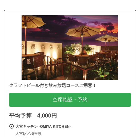
新宿の大人の隠れ家プライベート和テラスビアガーデン
空席確認・予約
平均予算 3,980円
【バーベキュー×ビアガーデン】 BBQてらす 御来光
新宿駅／東京都