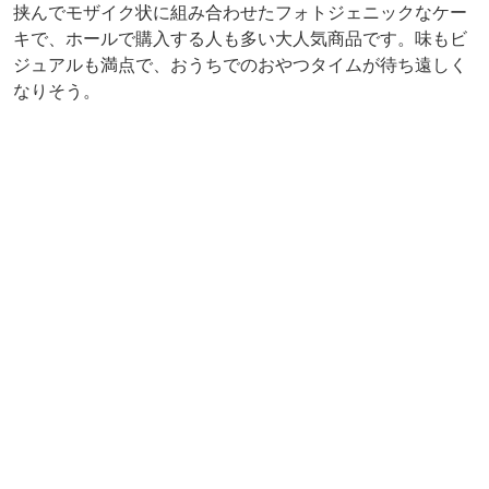
焼き菓子の一番人気といえば、やっぱり「リーフパイ」
（5枚入
810
円）ですよね。256枚に折り重ねたパイ生地
は、なんと一枚一枚職人さんの手作り。サクサクのパイ生
地とザラメの食感がクセになる、同店きっての名品です。