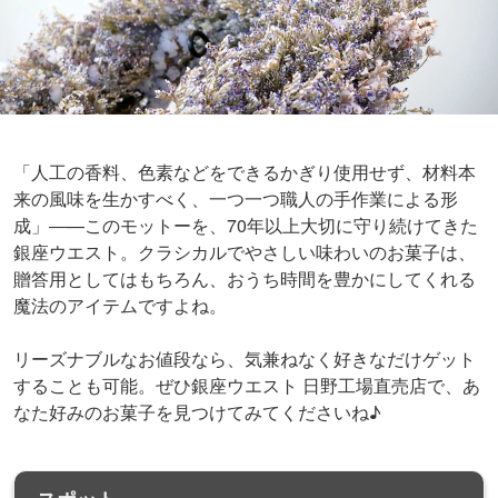
〒191-0012
東京都日野市 日野1545
甲州街道駅
地図や詳細情報を見る
あなたにオススメの記事
予約殺到の0円工場見学！
【関東】無料で行ける！お
「中村屋 中華まんミュージ
菓子等のお土産や試食があ