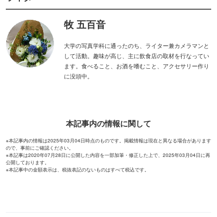
三四郎が早解きバトルに挑戦！
涼しく過ごせる東京ジョイポリ
リアル謎解きゲームの舞台"錦糸
スで絶叫＆ホラーを満喫！
町PARCO・楽天地"を巡る！
錦糸町PARCOと楽天地を巡る謎
細田守監督作品ゆかりの地を巡
解き企画が開催！
って限定グッズがもらえるチャ
ンス！