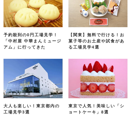
にピッタリ【2026】
2
【2026】夏デートおすすめスポット26
選！関東の涼しい・夏らしい場所を紹介
3
【東京】おすすめ大人デートスポット63選
｜定番の遊び場から隠れた名所まで
4
【2026】東京「ナイトプール」6選！ホテ
ルなどのプールでリゾート気分を