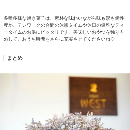
「人工の香料、色素などをできるかぎり使用せず、材料本
来の風味を生かすべく、一つ一つ職人の手作業による形
成」―—このモットーを、70年以上大切に守り続けてきた
銀座ウエスト。クラシカルでやさしい味わいのお菓子は、
贈答用としてはもちろん、おうち時間を豊かにしてくれる
魔法のアイテムですよね。
リーズナブルなお値段なら、気兼ねなく好きなだけゲット
することも可能。ぜひ銀座ウエスト 日野工場直売店で、あ
なた好みのお菓子を見つけてみてくださいね♪
スポット
銀座ウエスト 日野工場直売店