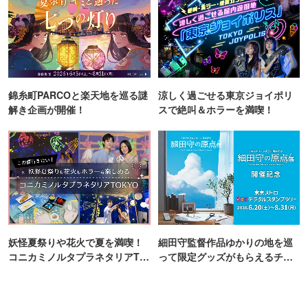
錦糸町PARCOと楽天地を巡る謎
涼しく過ごせる東京ジョイポリ
解き企画が開催！
スで絶叫＆ホラーを満喫！
妖怪夏祭りや花火で夏を満喫！
細田守監督作品ゆかりの地を巡
コニカミノルタプラネタリアTO
って限定グッズがもらえるチャ
KYO
ンス！