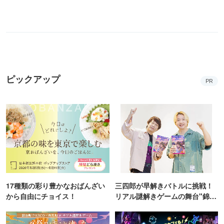
ピックアップ
PR
17種類の彩り豊かなおばんざい
三四郎が早解きバトルに挑戦！
から自由にチョイス！
リアル謎解きゲームの舞台"錦糸
町PARCO・楽天地"を巡る！