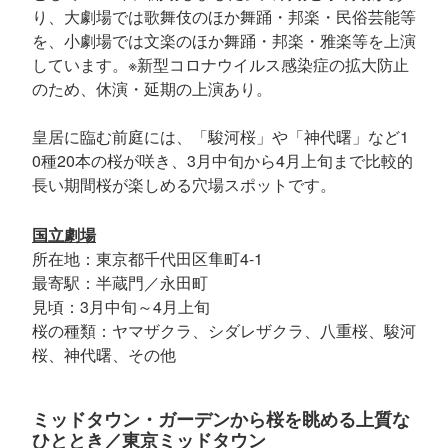
り、大劇場では歌舞伎のほか舞踊・邦楽・民俗芸能等
を、小劇場では文楽のほか舞踊・邦楽・雅楽等を上演
しています。※新型コロナウイルス感染症の拡大防止
のため、休演・延期の上演あり。
皇居に臨む前庭には、「駿河桜」や「神代曙」など1
0種20本の桜が咲き、3月中旬から4月上旬まで比較的
長い期間桜が楽しめる穴場スポットです。
国立劇場
所在地：東京都千代田区隼町4-1
最寄駅：半蔵門／永田町
見頃：3月中旬～4月上旬
桜の種類：ヤマザクラ、シダレザクラ、八重桜、駿河
桜、神代曙、その他
ミッドタウン・ガーデンから桜を眺める上質な
ひととき／東京ミッドタウン