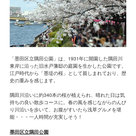
「墨田区立隅田公園」は、1931年に開園した隅田川
東岸に沿った旧水戸藩邸の庭園を生かした公園です。
江戸時代から「墨堤の桜」として親しまれており、歴
史の重みを感じます。
隅田川沿いに約340本の桜が植えられ、晴れた日は気
持ちの良い散歩コースに。春の風を感じながらのんび
り川沿いを歩いて、お腹がすいたら浅草グルメを堪
能・・・一人時間が充実しそう！
墨田区立隅田公園