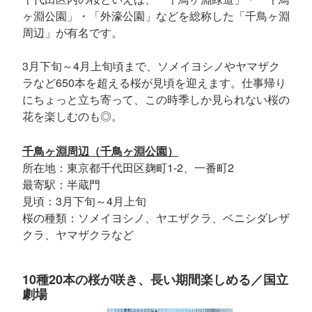
ヶ淵公園」・「外濠公園」などを総称した「千鳥ヶ淵
周辺」が有名です。
3月下旬～4月上旬頃まで、ソメイヨシノやヤマザク
ラなど650本を超える桜が見頃を迎えます。仕事帰り
にちょっと立ち寄って、この時季しか見られない桜の
花を楽しむのも◎。
千鳥ヶ淵周辺（千鳥ヶ淵公園）
所在地：東京都千代田区麹町1-2、一番町2
最寄駅：半蔵門
見頃：3月下旬～4月上旬
桜の種類：ソメイヨシノ、ヤエザクラ、ベニシダレザ
クラ、ヤマザクラなど
10種20本の桜が咲き、長い期間楽しめる／国立
劇場