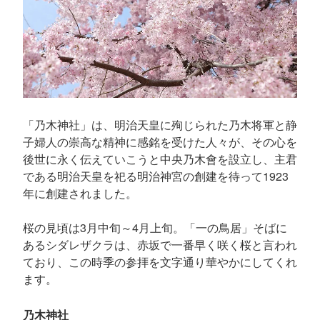
「乃木神社」は、明治天皇に殉じられた乃木将軍と静
子婦人の崇高な精神に感銘を受けた人々が、その心を
後世に永く伝えていこうと中央乃木會を設立し、主君
である明治天皇を祀る明治神宮の創建を待って1923
年に創建されました。
桜の見頃は3月中旬～4月上旬。「一の鳥居」そばに
あるシダレザクラは、赤坂で一番早く咲く桜と言われ
ており、この時季の参拝を文字通り華やかにしてくれ
ます。
乃木神社