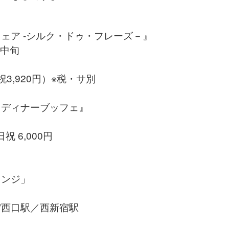
ェア -シルク・ドゥ・フレーズ－』
月中旬
祝3,920円）※税・サ別
＆ディナーブッフェ』
祝 6,000円
ウンジ」
宿西口駅／西新宿駅