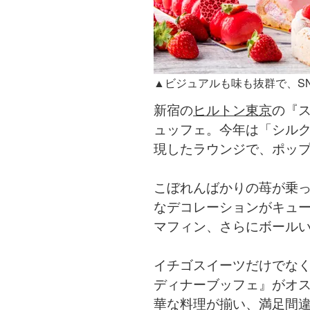
▲ビジュアルも味も抜群で、S
新宿の
ヒルトン東京
の『
ュッフェ。今年は「シル
現したラウンジで、ポップ
こぼれんばかりの苺が乗
なデコレーションがキュ
マフィン、さらにボールい
イチゴスイーツだけでな
ディナーブッフェ』がオス
華な料理が揃い、満足間