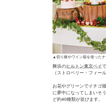
▲切り株やワイン箱を使ったナ
舞浜の
ヒルトン東京ベイ
で
（ストロベリー・フィー
お花やグリーンでイチゴ
に夢中になってしまいそう
ど約40種類が並びます。