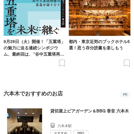
9月29日（火）開催！「五重塔」
都内・東京近郊のブックホテル5
の魅力に迫る連続シンポジウ
選！思う存分読書を楽しもう
ム、最終回は、“谷中五重塔再建
の意義を語り合う”がテーマ
六本木でおすすめのお店
PR
貸切屋上ビアガーデン＆BBQ 香音 六本木
六本木駅
おすすめ
BBQ