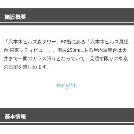
施設概要
「六本木ヒルズ森タワー」52階にある「六本木ヒルズ展望
台 東京シティビュー」。海抜250mにある屋内展望台は天
井まで一面のガラス張りとなっていて、見渡す限りの東京
の眺望を楽しめます。
東京タワーや新宿副都心のビル群はもちろん、晴れた日に
続きを読む
は遠く富士山や房総半島までを見渡すことも。日没後は
「日本夜景遺産」にも登録されている、眩いばかりに光り
輝く東京の夜景を堪能できます。
基本情報
フロア全体が「スカイギャラリー」となっており、ポップ
カルチャーや都市型エンターテインメントをテーマに、眺