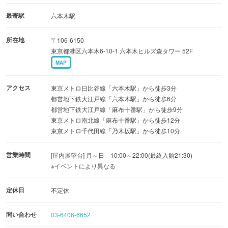
望と融合したイベントや展覧会を定期的に開催していま
最寄駅
六本木駅
す。
所在地
〒106-6150
東京都港区六本木6-10-1 六本木ヒルズ森タワー 52F
同階にはカフェやレストランがあり、壮大な眺望を眺めな
MAP
がら軽食やコース料理をいただくことができます。また、
同階にある「森アーツセンターギャラリー」や、一つ上の
アクセス
東京メトロ日比谷線「六本木駅」から徒歩3分
階にある「森美術館」で芸術鑑賞を楽しむこともできま
都営地下鉄大江戸線「六本木駅」から徒歩6分
都営地下鉄大江戸線「麻布十番駅」から徒歩9分
す。
東京メトロ南北線「麻布十番駅」から徒歩12分
東京メトロ千代田線「乃木坂駅」から徒歩10分
営業時間
[屋内展望台] 月～日 10:00～22:00(最終入館21:30)
※イベントにより異なる
定休日
不定休
問い合わせ
03-6406-6652