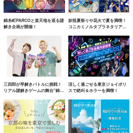
錦糸町PARCOと楽天地を巡る謎
妖怪夏祭りや花火で夏を満喫！
解き企画が開催！
コニカミノルタプラネタリア
TOKYO
三四郎が早解きバトルに挑戦！
涼しく過ごせる東京ジョイポリ
リアル謎解きゲームの舞台"錦糸
スで絶叫＆ホラーを満喫！
町PARCO・楽天地"を巡る！