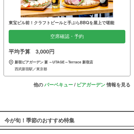
東宝ビル前！クラフトビールと手ぶらBBQを屋上で堪能
空席確認・予約
平均予算 3,000円
新宿ビアガーデン 宴 ～UTAGE～Terrace 新宿店
西武新宿駅／東京都
他の
バーベキュー
/
ビアガーデン
情報を見る
今が旬！季節のおすすめ特集