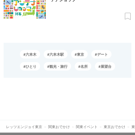
六本木
六本木駅
東京
デート
ひとり
観光・旅行
名所
展望台
レッツエンジョイ東京
関東おでかけ
関東イベント
東京おでかけ
東