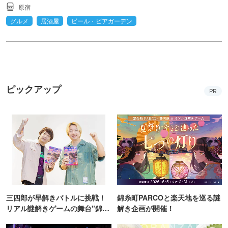
原宿
グルメ
居酒屋
ビール・ビアガーデン
ピックアップ
PR
三四郎が早解きバトルに挑戦！
錦糸町PARCOと楽天地を巡る謎
リアル謎解きゲームの舞台"錦糸
解き企画が開催！
町PARCO・楽天地"を巡る！