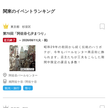
関東のイベントランキング
東京都
杉並区
第70回「阿佐谷七夕まつり」
～ 2026/08/11(火・祝)
昭和29年の初回から続く伝統のハリボ
テが、今年もパールセンター商店街に飾
られます。店主たちが工夫をこらした期
間中限定の露店も多数！
阿佐谷パールセンター
南阿佐ケ谷
/
阿佐ケ谷
観光・旅行
祭り