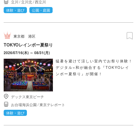
立川
/
立川北
/
西立川
体験・遊び
公園・庭園
東京都
港区
TOKYOレインボー夏祭り
2026/07/16(木) ～ 08/31(月)
猛暑を避けて涼しい室内でお祭り体験！
デジタル×和が融合する『TOKYOレイ
ンボー夏祭り』が開催！
デックス東京ビーチ
お台場海浜公園
/
東京テレポート
体験・遊び