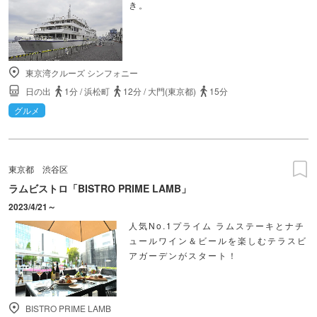
き。
東京湾クルーズ シンフォニー
日の出
1分
/
浜松町
12分
/
大門(東京都)
15分
グルメ
東京都
渋谷区
ラムビストロ「BISTRO PRIME LAMB」
2023/4/21～
人気No.1プライム ラムステーキとナチ
ュールワイン＆ビールを楽しむテラスビ
アガーデンがスタート！
BISTRO PRIME LAMB