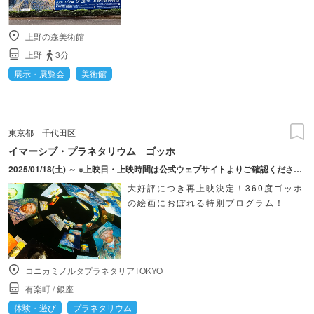
上野の森美術館
上野
3分
展示・展覧会
美術館
東京都
千代田区
イマーシブ・プラネタリウム ゴッホ
2025/01/18(土) ～ ※上映日・上映時間は公式ウェブサイトよりご確認ください。
大好評につき再上映決定！360度ゴッホ
の絵画におぼれる特別プログラム！
コニカミノルタプラネタリアTOKYO
有楽町
/
銀座
体験・遊び
プラネタリウム