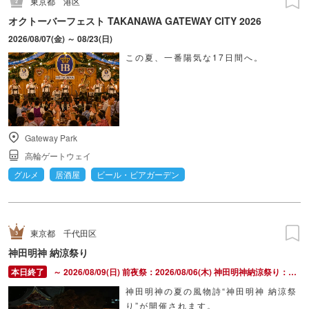
東京都
港区
オクトーバーフェスト TAKANAWA GATEWAY CITY 2026
2026/08/07(金) ～ 08/23(日)
この夏、一番陽気な17日間へ。
Gateway Park
高輪ゲートウェイ
グルメ
居酒屋
ビール・ビアガーデン
東京都
千代田区
神田明神 納涼祭り
～ 2026/08/09(日) 前夜祭：2026/08/06(木) 神田明神納涼祭り：2026/08/07(金) ～ 2026/08/09(日)
神田明神の夏の風物詩“神田明神 納涼祭
り”が開催されます。