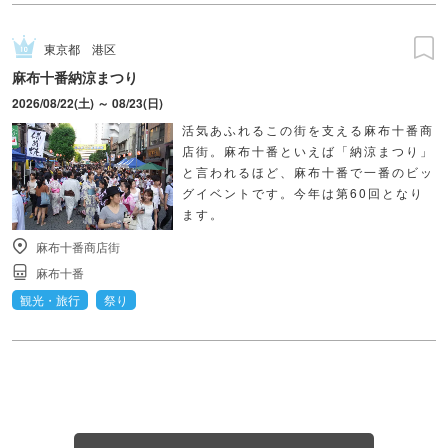
東京都
港区
麻布十番納涼まつり
2026/08/22(土) ～ 08/23(日)
活気あふれるこの街を支える麻布十番商
店街。麻布十番といえば「納涼まつり」
と言われるほど、麻布十番で一番のビッ
グイベントです。今年は第60回となり
ます。
麻布十番商店街
麻布十番
観光・旅行
祭り