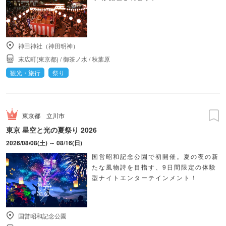
神田神社（神田明神）
末広町(東京都)
/
御茶ノ水
/
秋葉原
観光・旅行
祭り
東京都
立川市
東京 星空と光の夏祭り 2026
2026/08/08(土) ～ 08/16(日)
国営昭和記念公園で初開催。夏の夜の新
たな風物詩を目指す、9日間限定の体験
型ナイトエンターテインメント！
国営昭和記念公園