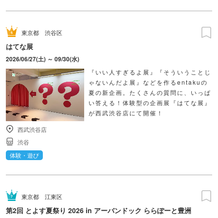
東京都
渋谷区
はてな展
2026/06/27(土) ～ 09/30(水)
『いい人すぎるよ展』『そういうことじ
ゃないんだよ展』などを作るentakuの
夏の新企画。たくさんの質問に、いっぱ
い答える！体験型の企画展『はてな展』
が西武渋谷店にて開催！
西武渋谷店
渋谷
体験・遊び
東京都
江東区
第2回 とよす夏祭り 2026 in アーバンドック ららぽーと豊洲