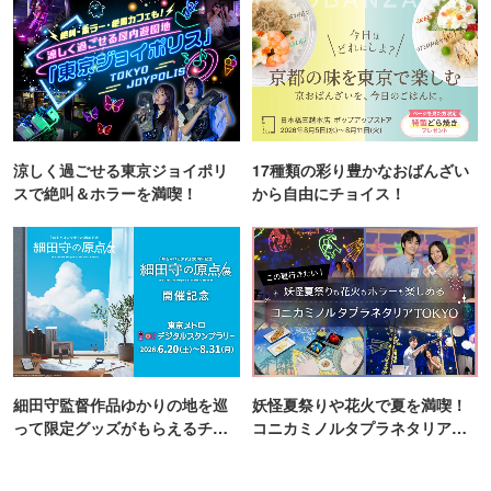
涼しく過ごせる東京ジョイポリ
17種類の彩り豊かなおばんざい
スで絶叫＆ホラーを満喫！
から自由にチョイス！
細田守監督作品ゆかりの地を巡
妖怪夏祭りや花火で夏を満喫！
って限定グッズがもらえるチャ
コニカミノルタプラネタリア
ンス！
TOKYO