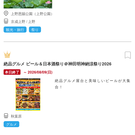
上野恩賜公園（上野公園）
京成上野
/
上野
観光・旅行
祭り
絶品グルメ ビール＆日本酒祭り＠神田明神納涼祭り2026
～ 2026/08/09(日)
絶品グルメ屋台と美味しいビールが大集
合！
秋葉原
グルメ