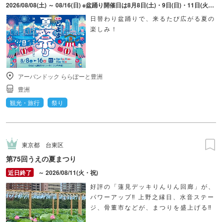
2026/08/08(土) ～ 08/16(日) ※盆踊り開催日は8月8日(土)・9日(日)・11日(火・祝)・15日(土)・16日(日)のみ。 ※縁日およびキッチンカーについては期間中の全日程営業予定。 ※開催コンテンツは日によって異なります。
日替わり盆踊りで、来るたび広がる夏の
楽しみ！
アーバンドック ららぽーと豊洲
豊洲
観光・旅行
祭り
東京都
台東区
第75回うえの夏まつり
～ 2026/08/11(火・祝)
好評の「蓮見デッキりんりん回廊」が、
パワーアップ‼ 上野之縁日、水音ステー
ジ、骨董市などが、まつりを盛上げる‼