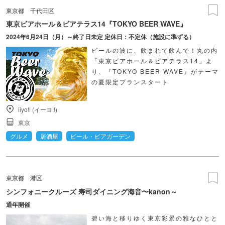
東京都
千代田区
東京ビアホール＆ビアテラス14『TOKYO BEER WAVE』
2024年6月24日（月）～終了日未定 定休日：不定休（施設に準ずる）
ビールの波に、飲まれて飲んで！丸の内
「東京ビアホール＆ビアテラス14」よ
り、『TOKYO BEER WAVE』がテーマ
の夏限定プランスタート
iiyo!! (イーヨ!!)
東京
グルメ
居酒屋
ビール・ビアガーデン
東京都
港区
シンフォニークルーズ 寿司ダイニング海音〜kanon～
通年開催
碧い海と移りゆく東京彩景の雅なひとと