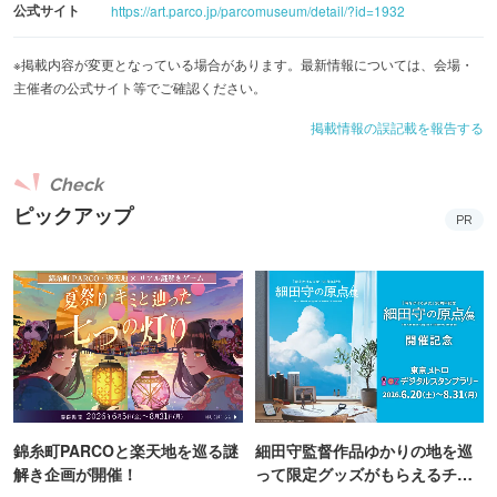
公式サイト
を思わせるような不気味な雰囲気が漂っており、恐怖心と
https://art.parco.jp/parcomuseum/detail/?id=1932
好奇心でドキドキしながら足を踏み入れました。
※掲載内容が変更となっている場合があります。最新情報については、会場・
各部屋ではヘッドホンを使用したり壁に耳をあててみた
主催者の公式サイト等でご確認ください。
り、様々な形で「音」を聴くことができます。展示物を見
掲載情報の誤記載を報告する
ながら改めて1つ1つの音にフォーカスして聴くことで、
「日常で聴き慣れているはずの音」に違和感を抱いてしま
Check
うような、奇妙な体験をしました。
ピックアップ
PR
最後の部屋は撮影禁止の体験ブース。「ここから先は自己
責任でお願いします」と案内があり、途中退室を考えてし
まう程不安な気持ちにさせられます。
何が行われるかはぜひ自分の「耳」で確かめてみてくださ
い。
--------------------------------
◆展覧会テーマ：「音と感情の実験室」
錦糸町PARCOと楽天地を巡る謎
細田守監督作品ゆかりの地を巡
解き企画が開催！
って限定グッズがもらえるチャ
人間は、目に見えないものや未知なるものに対して最も深