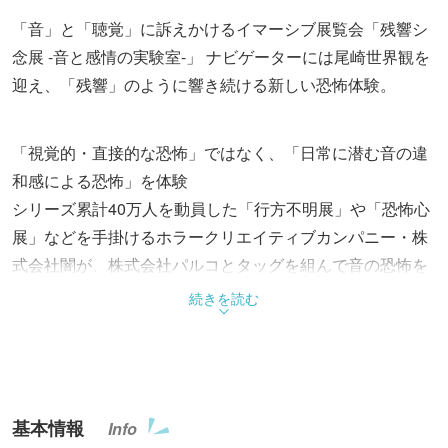
「音」と「聴覚」に訴えかけるイマーシブ展覧会「残響シ
念展 -音と感情の実験室-」 ナビゲーターには尾崎世界観を
迎え、「残響」のように響き続ける新しい恐怖体験。
「視覚的・直接的な恐怖」ではなく、「日常に潜む音の違
和感による恐怖」を体験
シリーズ累計40万人を動員した「行方不明展」や「恐怖心
展」などを手掛けるホラークリエイティブカンパニー・株
式会社闇が、株式会社パルコとタッグを組んで音の恐怖を
テーマにした新作展覧会「残響シ念展 -音と感情の実験
続きを読む
室-」がPARCO FACTORY(池袋PARCO 本館7F)にて開催さ
れます。
この展覧会では、音がいかに人間の認知を操り、感情を書
基本情報
Info
き換え、存在しないものの気配を作り出すのかを、被験者