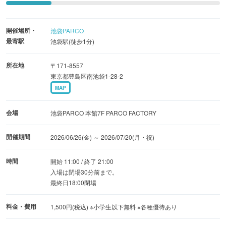
となり自身の身体で体験できます。
本展を導くナビゲーターには、ネット怪談「つねにすで
開催場所・
池袋PARCO
に」(著：梨／株式会社闇)の書籍の読者でもある尾崎世界
最寄駅
池袋駅(徒歩1分)
観氏が就任。さらに、本展の恐怖と没入感を象徴するメイ
ンビジュアルには、独特の不穏な世界観で支持を集めるイ
所在地
〒171-8557
ラストレーター・fracoco氏を起用。
東京都豊島区南池袋1-28-2
MAP
従来のお化け屋敷のような「視覚的・直接的な恐怖」では
なく、「耳から感じる恐怖」や「日常に潜む音の違和感」
会場
池袋PARCO 本館7F PARCO FACTORY
にフォーカスした「残留思念」×「残響」を掛け合わせ
た、これまでにない没入型ホラー体験ができます。
開催期間
2026/06/26(金) ～ 2026/07/20(月・祝)
あなたの日常の『音』を歪ませる、新感覚のホラー体験と
なります。
時間
開始 11:00 / 終了 21:00
入場は閉場30分前まで。
最終日18:00閉場
--------------------------------
＜編集部の体験コメント＞
料金・費用
1,500円(税込) ※小学生以下無料 ※各種優待あり
全体的に白壁を基調とした無機質な会場は、冷たい実験室