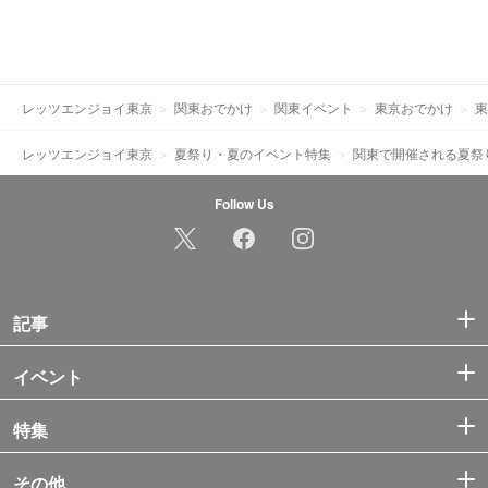
レッツエンジョイ東京
関東おでかけ
関東イベント
東京おでかけ
東
レッツエンジョイ東京
夏祭り・夏のイベント特集
関東で開催される夏祭
Follow Us
記事
イベント
特集
その他