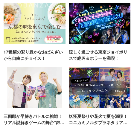
ンス！
い恐怖を抱きます。視覚情報に溢れる現代において、私た
ちの感情を密かに支配しているのは、実は「耳から入る情
報」ではないでしょうか。映像が同じでも、音が変われば
なんでもない風景が恐怖に染まるように、音は人間の認知
を容易に操ります。本展は、その事実を体感するための“実
験”です。音がいかに私たちの感情を書き換えるのか、会場
17種類の彩り豊かなおばんざい
涼しく過ごせる東京ジョイポリ
で体感できます。
から自由にチョイス！
スで絶叫＆ホラーを満喫！
◆「残響シ念」とは
「残響」と「残留思念」を掛け合わせた造語です。
もし、「音(残響)」だけで、そこに存在しないはずの「気
配(シ念)」を作り出せるとしたら＿＿。
被験者には、6つの実験室を通じて、音がいかに人間の認
知を操り、感情を書き換えるかを体験できます。
三四郎が早解きバトルに挑戦！
妖怪夏祭りや花火で夏を満喫！
姿なき気配が立ち上がる瞬間を、自身の耳で確かめられま
リアル謎解きゲームの舞台"錦糸
コニカミノルタプラネタリア
町PARCO・楽天地"を巡る！
TOKYO
す。