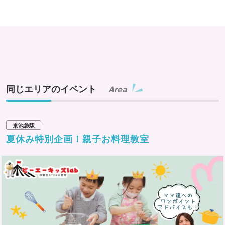
会場を出た後も、街の雑踏や部屋の静寂のなかに、その気
配は「残響」のように響き続けるでしょう。
聴覚を通じて、安全な日常を少しだけズラしてしまうかも
しれません。
耳から感じる新しい恐怖体験を味わってみてはいかがでし
同じエリアのイベント
Area
ょうか。
※本設定はすべてフィクションです。
東池袋駅
※画像はイメージです。
夏休み特別企画！親子お料理教室
※入室は自己責任にて行うよう注意喚起されています。
※イベントの詳細は公式サイトをご確認ください。