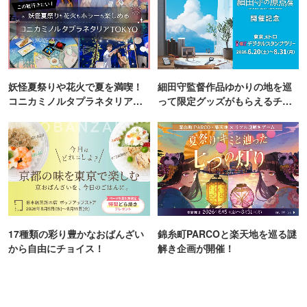
※内容の詳細は公式サイトをご確認ください。
妖怪夏祭りや花火で夏を満喫！
細田守監督作品ゆかりの地を巡
コニカミノルタプラネタリア
って限定グッズがもらえるチャ
TOKYO
ンス！
17種類の彩り豊かなおばんざい
錦糸町PARCOと楽天地を巡る謎
から自由にチョイス！
解き企画が開催！