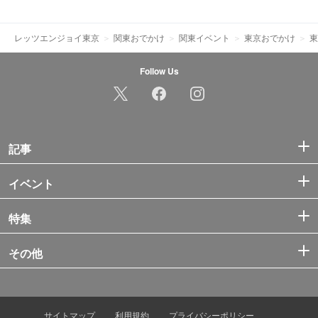
レッツエンジョイ東京
関東おでかけ
関東イベント
東京おでかけ
東
Follow Us
記事
イベント
特集
その他
サイトマップ
利用規約
プライバシーポリシー