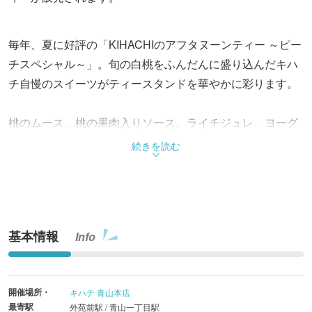
毎年、夏に好評の「KIHACHIのアフタヌーンティー ～ピー
チスペシャル～」。旬の白桃をふんだんに盛り込んだキハ
チ自慢のスイーツがティースタンドを華やかに彩ります。
桃のムース、桃の果肉入りソース、ライチジュレ、ヨーグ
ルトパンナコッタをグラスに重ねた「白桃のヴェリー
続きを読む
ヌ」、こだわり卵を使用した「白桃のプリン・ア・ラ・モ
ード」、桃のマリネを添えた「白桃のクレープ」などスイ
ーツ10種がラインアップ。
基本情報
Info
ワインにあう「白桃のカプレーゼ」や「スモークした伊達
鶏とルッコラのサンド」などセイボリーも堪能できます。
開催場所・
キハチ 青山本店
フレッシュの白桃、サクサクと香ばしいパイ生地、クレー
最寄駅
外苑前駅 / 青山一丁目駅