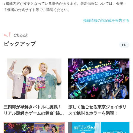
・白桃のクラムパイ
※掲載内容が変更となっている場合があります。最新情報については、会場・
主催者の公式サイト等でご確認ください。
・ピーチジュレ
・桃のジェラート
掲載情報の誤記載を報告する
・白桃のカプレーゼ
・スモークした伊達鶏とルッコラのサンド
Check
ピックアップ
・フライドポテト パルミジャーノ掛け
PR
～フリードリンク90分制～
・赤ワイン
・白ワイン
・コーヒー
・紅茶
・ハーブティー
三四郎が早解きバトルに挑戦！
涼しく過ごせる東京ジョイポリ
リアル謎解きゲームの舞台"錦糸
スで絶叫＆ホラーを満喫！
※天候・仕入れの状況により、食材やメニュー、実施期間
町PARCO・楽天地"を巡る！
が変更になる場合がございます。