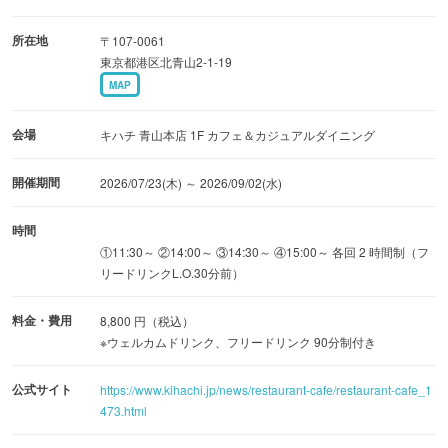
ム・シャンティとディプロマットクリームを丁寧に重ねた
「KIHACHIの白桃パイ」も登場。アフタヌーンティーとと
所在地
〒107-0061
もに桃づくしのティータイムを提案します。この機会に足
東京都港区北青山2-1-19
MAP
を運んでみてはいかがでしょうか。
会場
キハチ 青山本店 1F カフェ＆カジュアルダイニング
～ウェルカムドリンク～
桃風味のスパークリングワイン または、桃のモクテル
開催期間
2026/07/23(木) ～ 2026/09/02(水)
～スイーツ＆セイボリー～
時間
①11:30～ ②14:00～ ③14:30～ ④15:00～ 各回 2 時間制（フ
・白桃のヴェリーヌ
リードリンクL.O.30分前）
・白桃のプリン・ア・ラ・モード
・白桃ムースのタルト
料金・費用
8,800 円（税込）
・白桃を添えたチーズケーキ
※ウェルカムドリンク、フリードリンク 90分制付き
・白桃のショートケーキ
公式サイト
https://www.kihachi.jp/news/restaurant-cafe/restaurant-cafe_1
・カヌレ
473.html
・白桃のクレープ