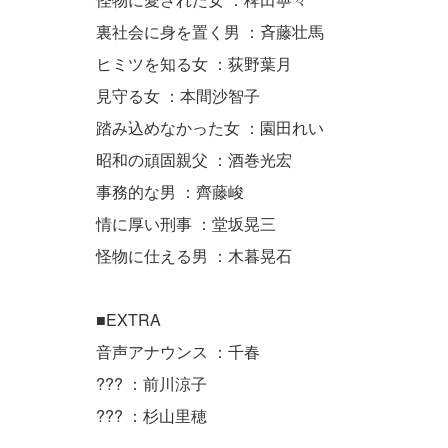
裏社会に身を置く男 ：斉藤壮馬
ヒミツを知る女 ：荻野葉月
見守る女 ：本間沙智子
踏み込めなかった女 ：園田れい
昭和の頑固親父 ：酒巻光宏
事務的な男 ：齊藤峻
情に厚い刑事 ：堂坂晃三
怪物に仕える男 ：木暮晃石
■EXTRA
音声アナウンス ：千春
??? ：前川涼子
??? ：杉山里穂