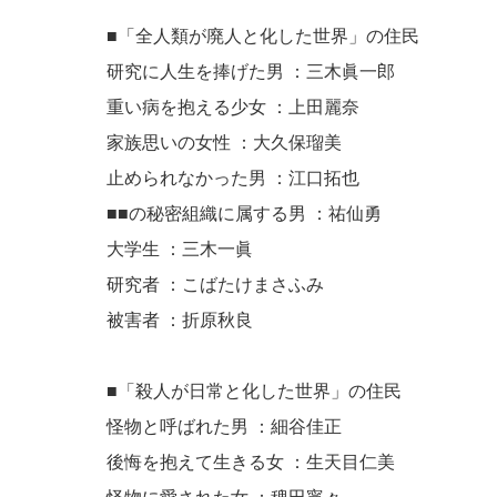
■「全人類が廃人と化した世界」の住民
研究に人生を捧げた男 ：三木眞一郎
重い病を抱える少女 ：上田麗奈
家族思いの女性 ：大久保瑠美
止められなかった男 ：江口拓也
■■の秘密組織に属する男 ：祐仙勇
大学生 ：三木一眞
研究者 ：こばたけまさふみ
被害者 ：折原秋良
■「殺人が日常と化した世界」の住民
怪物と呼ばれた男 ：細谷佳正
後悔を抱えて生きる女 ：生天目仁美
怪物に愛された女 ：稗田寧々