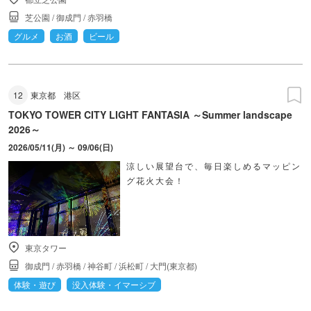
芝公園
/
御成門
/
赤羽橋
グルメ
お酒
ビール
12
東京都
港区
TOKYO TOWER CITY LIGHT FANTASIA ～Summer landscape
2026～
2026/05/11(月) ～ 09/06(日)
涼しい展望台で、毎日楽しめるマッピン
グ花火大会！
東京タワー
御成門
/
赤羽橋
/
神谷町
/
浜松町
/
大門(東京都)
体験・遊び
没入体験・イマーシブ