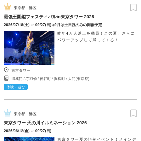
東京都
港区
最強王図鑑フェスティバルin東京タワー 2026
2026/07/18(土) ～ 09/27(日) ※9月は土日祝のみの開催予定
昨年4万人以上を動員！この夏、さらに
パワーアップして帰ってくる！
東京タワー
御成門
/
赤羽橋
/
神谷町
/
浜松町
/
大門(東京都)
体験・遊び
東京都
港区
東京タワー 天の川イルミネーション 2026
2026/06/12(金) ～ 09/27(日)
東京タワー夏の恒例イベント！メインデ