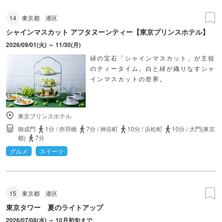
14
東京都
港区
シャインマスカット アフタヌーンティー【東京プリンスホテル】
2026/09/01(火) ～ 11/30(月)
緑の宝石「シャインマスカット」が主役
のティータイム。白と緑が織りなすシャ
インマスカットの世界。
東京プリンスホテル
御成門
1分
/
赤羽橋
7分
/
神谷町
10分
/
浜松町
10分
/
大門(東京
都)
7分
グルメ
スイーツ
15
東京都
港区
東京タワー 夏のライトアップ
2026/07/08(水) ～ 10月初旬まで