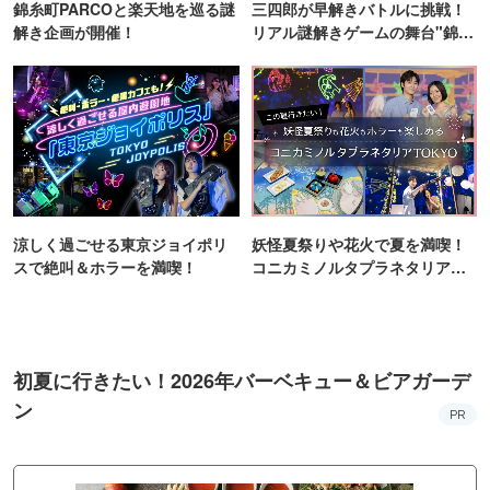
錦糸町PARCOと楽天地を巡る謎
三四郎が早解きバトルに挑戦！
解き企画が開催！
リアル謎解きゲームの舞台"錦糸
町PARCO・楽天地"を巡る！
涼しく過ごせる東京ジョイポリ
妖怪夏祭りや花火で夏を満喫！
スで絶叫＆ホラーを満喫！
コニカミノルタプラネタリア
TOKYO
初夏に行きたい！2026年バーベキュー＆ビアガーデ
ン
PR