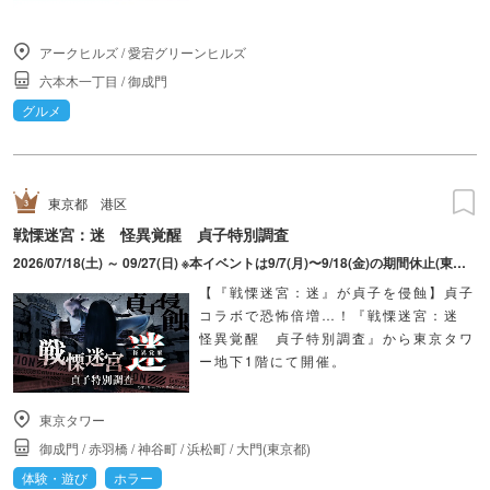
アークヒルズ
/
愛宕グリーンヒルズ
六本木一丁目
/
御成門
グルメ
東京都
港区
戦慄迷宮：迷 怪異覚醒 貞子特別調査
2026/07/18(土) ～ 09/27(日) ※本イベントは9/7(月)〜9/18(金)の期間休止(東京タワーは通常営業しています)
【『戦慄迷宮：迷』が貞子を侵蝕】貞子
コラボで恐怖倍増…！『戦慄迷宮：迷
怪異覚醒 貞子特別調査』から東京タワ
ー地下1階にて開催。
東京タワー
御成門
/
赤羽橋
/
神谷町
/
浜松町
/
大門(東京都)
体験・遊び
ホラー