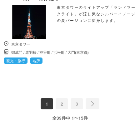
東京タワーのライトアップ「ランドマー
クライト」が涼し気なシルバーイメージ
の夏バージョンに変身します。
東京タワー
御成門
/
赤羽橋
/
神谷町
/
浜松町
/
大門(東京都)
観光・旅行
名所
1
2
3
全39件中 1〜15件