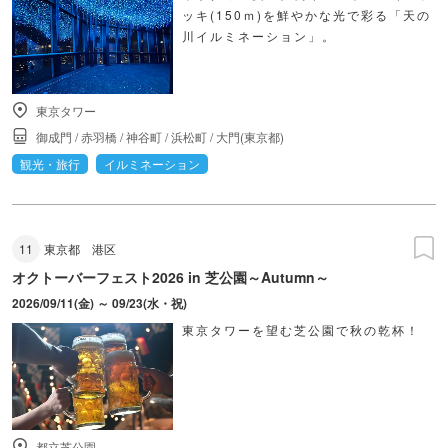
ッキ(150ｍ)を鮮やかな光で彩る「天の
川イルミネーション」。
東京タワー
御成門
/
赤羽橋
/
神谷町
/
浜松町
/
大門(東京都)
観光・旅行
イルミネーション
11
東京都
港区
オクトーバーフェスト2026 in 芝公園～Autumn～
2026/09/11(金) ～ 09/23(水・祝)
東京タワーを望む芝公園で秋の乾杯！
都立芝公園