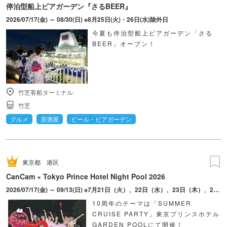
停泊型船上ビアガーデン『さるBEER』
2026/07/17(金) ～ 08/30(日) ※8月25日(火)・26日(水)除外日
今夏も停泊型船上ビアガーデン「さる
BEER」オープン！
竹芝客船ターミナル
竹芝
グルメ
居酒屋
ビール・ビアガーデン
東京都
港区
CanCam × Tokyo Prince Hotel Night Pool 2026
2026/07/17(金) ～ 09/13(日) ※7月21日（火）、22日（水）、23日（木）、27日（月）、28日（火）、29日（水）、30日（木）は営業されません。
10周年のテーマは「SUMMER
CRUISE PARTY」東京プリンスホテル
GARDEN POOLにて開催！