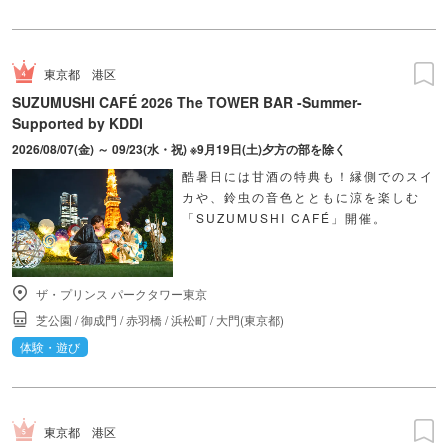
東京都
港区
SUZUMUSHI CAFÉ 2026 The TOWER BAR -Summer-
Supported by KDDI
2026/08/07(金) ～ 09/23(水・祝) ※9月19日(土)夕方の部を除く
酷暑日には甘酒の特典も！縁側でのスイ
カや、鈴虫の音色とともに涼を楽しむ
「SUZUMUSHI CAFÉ」開催。
ザ・プリンス パークタワー東京
芝公園
/
御成門
/
赤羽橋
/
浜松町
/
大門(東京都)
体験・遊び
東京都
港区