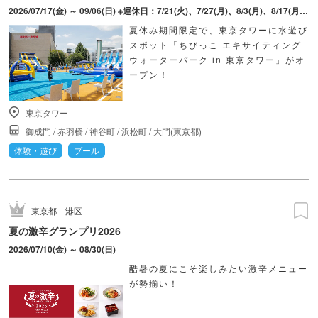
2026/07/17(金) ～ 09/06(日) ※運休日：7/21(火)、7/27(月)、8/3(月)、8/17(月)、8/24(月)、9/1(火)
夏休み期間限定で、東京タワーに水遊び
スポット「ちびっこ エキサイティング
ウォーターパーク in 東京タワー」がオ
ープン！
東京タワー
御成門
/
赤羽橋
/
神谷町
/
浜松町
/
大門(東京都)
体験・遊び
プール
東京都
港区
夏の激辛グランプリ2026
2026/07/10(金) ～ 08/30(日)
酷暑の夏にこそ楽しみたい激辛メニュー
が勢揃い！