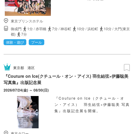
東京プリンスホテル
御成門
1分
/
赤羽橋
7分
/
神谷町
10分
/
浜松町
10分
/
大門(東京
都)
7分
体験・遊び
プール
東京都
港区
『Couture on Ice(クチュール・オン・アイス) 羽生結弦×伊藤聡美
写真集』出版記念展
2026/07/24(金) ～ 08/30(日)
『Couture on Ice（クチュール・オ
ン・アイス） 羽生結弦×伊藤聡美 写真
集』出版記念展を開催。
東京タワー