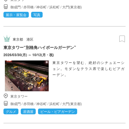
御成門
/
赤羽橋
/
神谷町
/
浜松町
/
大門(東京都)
展示・展覧会
写真
東京都
港区
東京タワー“別格角ハイボールガーデン”
2026/03/30(月) ～ 10/12(月・祝)
東京タワーを望む、絶好のシチュエーシ
ョン。モダンなテラス席で楽しむビアガ
ーデン。
東京タワー
御成門
/
赤羽橋
/
神谷町
/
浜松町
/
大門(東京都)
グルメ
居酒屋
ビール・ビアガーデン