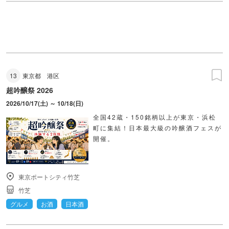
13
東京都
港区
超吟醸祭 2026
2026/10/17(土) ～ 10/18(日)
全国42蔵・150銘柄以上が東京・浜松
町に集結！日本最大級の吟醸酒フェスが
開催。
東京ポートシティ竹芝
竹芝
グルメ
お酒
日本酒