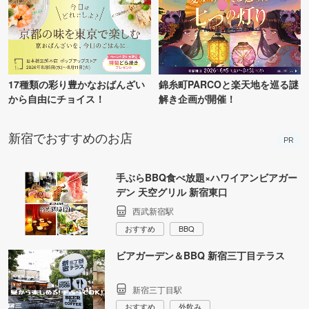
17種類の彩り豊かなおばんざい
錦糸町PARCOと楽天地を巡る謎
から自由にチョイス！
解き企画が開催！
新宿でおすすめのお店
PR
手ぶらBBQ食べ放題×ハワイアンビアガー
デン 天空グリル 新宿東口
西武新宿駅
おすすめ
BBQ
ビアガーデン＆BBQ 新宿三丁目テラス
新宿三丁目駅
おすすめ
外飲み