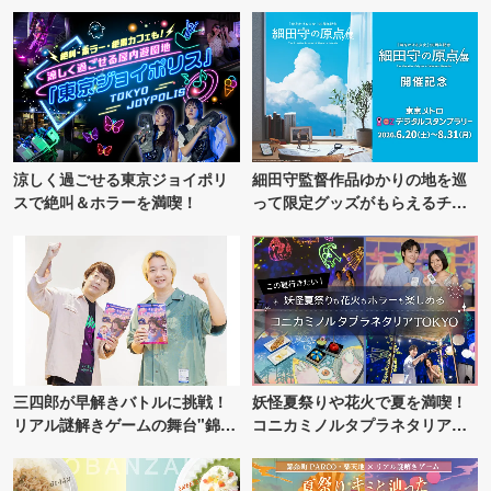
涼しく過ごせる東京ジョイポリ
細田守監督作品ゆかりの地を巡
スで絶叫＆ホラーを満喫！
って限定グッズがもらえるチャ
ンス！
三四郎が早解きバトルに挑戦！
妖怪夏祭りや花火で夏を満喫！
リアル謎解きゲームの舞台"錦糸
コニカミノルタプラネタリア
町PARCO・楽天地"を巡る！
TOKYO