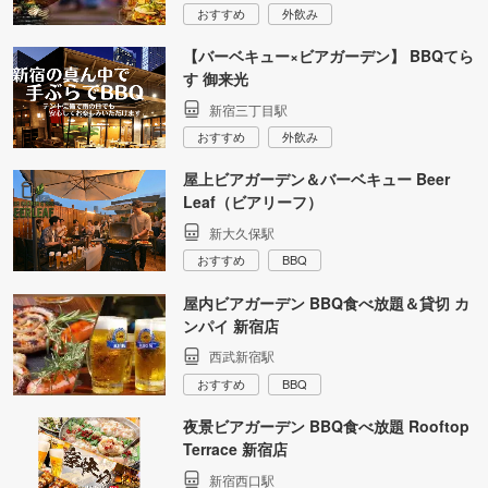
おすすめ
外飲み
【バーベキュー×ビアガーデン】 BBQてら
す 御来光
新宿三丁目駅
おすすめ
外飲み
屋上ビアガーデン＆バーベキュー Beer
Leaf（ビアリーフ）
新大久保駅
おすすめ
BBQ
屋内ビアガーデン BBQ食べ放題＆貸切 カ
ンパイ 新宿店
西武新宿駅
おすすめ
BBQ
夜景ビアガーデン BBQ食べ放題 Rooftop
Terrace 新宿店
新宿西口駅