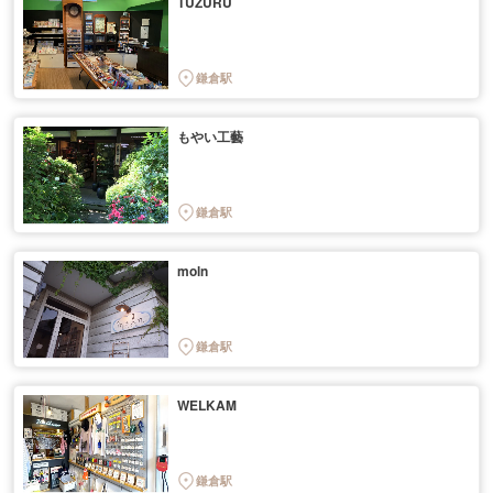
TUZURU
鎌倉駅
もやい工藝
鎌倉駅
moln
鎌倉駅
WELKAM
鎌倉駅