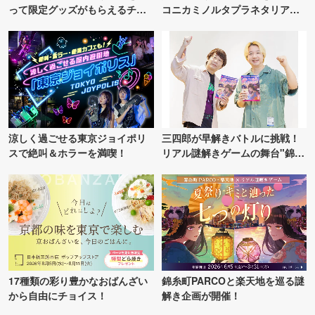
って限定グッズがもらえるチャ
コニカミノルタプラネタリア
ンス！
TOKYO
涼しく過ごせる東京ジョイポリ
三四郎が早解きバトルに挑戦！
スで絶叫＆ホラーを満喫！
リアル謎解きゲームの舞台"錦糸
町PARCO・楽天地"を巡る！
17種類の彩り豊かなおばんざい
錦糸町PARCOと楽天地を巡る謎
から自由にチョイス！
解き企画が開催！