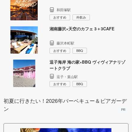
和田塚駅
おすすめ
外飲み
湘南藤沢×天空のカフェ 3＋3CAFE
藤沢本町駅
おすすめ
BBQ
逗子海岸 海の家×BBQ ヴィヴィアナリゾ
ートクラブ
逗子・葉山駅
おすすめ
BBQ
初夏に行きたい！2026年バーベキュー＆ビアガーデ
ン
PR