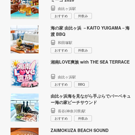
由比ヶ浜駅
おすすめ
外飲み
海の家 由比ヶ浜 －KAITO YUIGAMA－海
渡 BBQ
和田塚駅
おすすめ
外飲み
湘南LOVE爽族 with THE SEA TERRACE
由比ヶ浜駅
おすすめ
BBQ
由比ヶ浜海を見ながら手ぶらでバーベキュ
ー海の家ビーチサウンド
長谷(神奈川県)駅
おすすめ
外飲み
ZAIMOKUZA BEACH SOUND