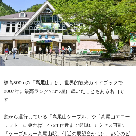
【7】由緒ある古刹を2人でお参り／高尾山薬王院有喜寺
【8】ハイキングの小腹を満たす「ごまだんご」が名物
／権現茶屋
【9】標高約500mの場所にある絶景レストラン／高尾山
ビアマウント
【10】お帰り前に天然温泉でひとっ風呂♪／京王高尾山
温泉 / 極楽湯
標高599mの「
高尾山
」は、世界的観光ガイドブックで
2007年に最高ランクの3つ星に輝いたこともある名山で
す。
麓から運行している「高尾山ケーブル」や「高尾山エコー
リフト」に乗れば、472m付近まで簡単にアクセス可能。
「ケーブルカー高尾山駅」付近の展望台からは、都心のビ