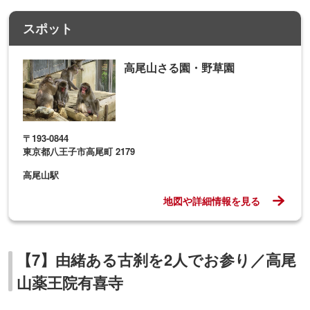
スポット
高尾山さる園・野草園
〒193-0844
東京都八王子市高尾町 2179
高尾山駅
地図や詳細情報を見る
【7】由緒ある古刹を2人でお参り／高尾
山薬王院有喜寺