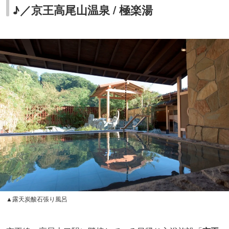
▲露天炭酸石張り風呂
京王線・高尾山口駅に隣接している日帰り入浴施設「
京王
高尾山温泉 / 極楽湯
」。地下約1,000mから湧き出る天然温
泉を“あつ湯”と“ぬる湯”の2種類の露天岩風呂で楽しめま
す。
そのほかにも、檜風呂、期間や季節ごとに変化する替り風
呂、露天炭酸石張り風呂、座り湯など数種類の湯船を設
置。サウナ＆水風呂もあるので、ハイキング後のリフレッ
シュに最適です。
高尾名物のとろろを使ったメニューなどを食べられる食事