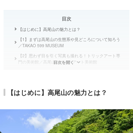
目次
【はじめに】高尾山の魅力とは？
【1】まずは高尾山の生態系や見どころについて知ろう
／TAKAO 599 MUSEUM
【2】思わず目を引く写真も撮れる！トリックアート専
門の美術館／高尾山トリックアート美術館
目次を開く
【3】石窯で焼いたナポリ風ピッツァが食べられるイタ
リアンレストラン／FuMotoYA
【4】いなり寿司とかわいいおやつ！ケーブルカー清滝
【はじめに】高尾山の魅力とは？
駅前にある和喫茶／高尾すみれ庵
【5】食べ歩きにピッタリな天狗焼とチーズタルトが名
物／高尾山スミカ
【6】キュートなおサルさんたちに釘付け！／高尾山さ
る園・野草園