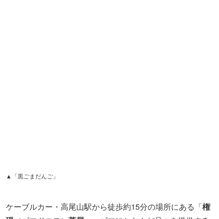
▲「黒ごまだんご」
ケーブルカー・高尾山駅から徒歩約15分の場所にある「
権
現
（ゴマドコロ）
茶屋
」。ゴマにちなんだ品々を提供する
同店では、高尾山名物の「三福だんご」も、黒ゴマを練り
込んだ「黒ごまだんご」と金ゴマを練り込んだ「金ごまだ
んご」の2種で提供しています。
ほかにも、タレにゴマをたっぷり入れた「味噌田楽」や
「黒ごま甘酒」などがラインナップ。高尾山山道1号路の
中腹にあるので、ハイキング中のちょうど小腹が減ってき
たときの休憩にもピッタリなスポットです。