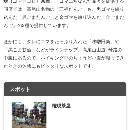
スポット
権現茶屋
〒193-0844
東京都八王子市高尾町 2177-2
高尾山駅
地図や詳細情報を見る
【9】標高約500mの場所にある絶景レス
トラン／高尾山ビアマウント