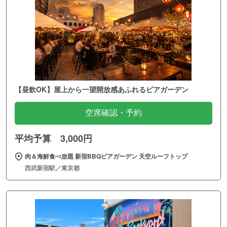
【昼飲OK】屋上から一望開放感あふれるビアガーデン
空席確認・予約
平均予算 3,000円
肉＆海鮮食べ放題 新宿BBQビアガーデン 天空ルーフトップ
西武新宿駅／東京都