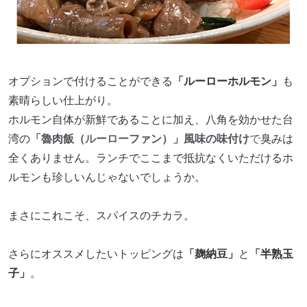
オプションで付けることができる
「ルーローホルモン」
も
素晴らしい仕上がり。
ホルモン自体が新鮮であることに加え、八角を効かせた台
湾の
「魯肉飯（
ルーロー
ファン）」風味の味付け
で
臭みは
全くありません。ランチでここまで抵抗なくいただけるホ
ルモンも珍しいんじゃないでしょうか。
まさにこれこそ、スパイスのチカラ。
さらにオススメしたいトッピングは
「麹納豆」
と
「半熟玉
子」
。