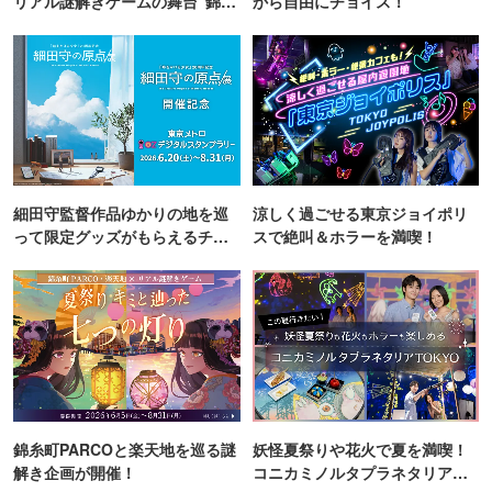
リアル謎解きゲームの舞台"錦糸
から自由にチョイス！
町PARCO・楽天地"を巡る！
細田守監督作品ゆかりの地を巡
涼しく過ごせる東京ジョイポリ
って限定グッズがもらえるチャ
スで絶叫＆ホラーを満喫！
ンス！
錦糸町PARCOと楽天地を巡る謎
妖怪夏祭りや花火で夏を満喫！
解き企画が開催！
コニカミノルタプラネタリア