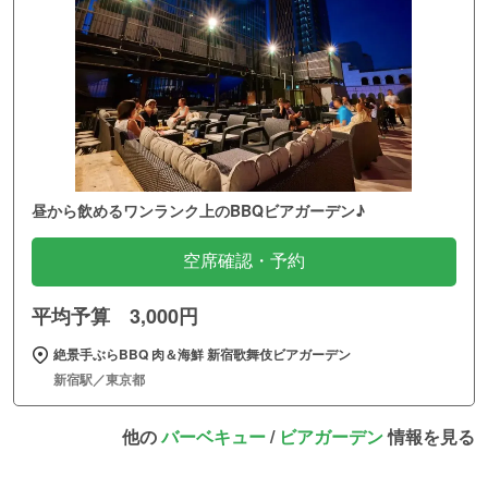
昼から飲めるワンランク上のBBQビアガーデン♪
空席確認・予約
平均予算 3,000円
絶景手ぶらBBQ 肉＆海鮮 新宿歌舞伎ビアガーデン
新宿駅／東京都
他の
バーベキュー
/
ビアガーデン
情報を見る