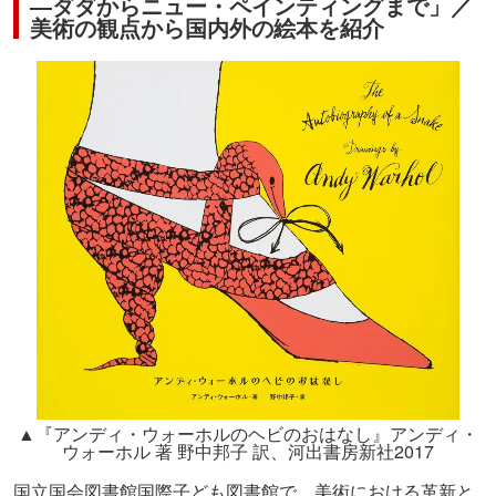
―ダダからニュー・ペインティングまで」／
美術の観点から国内外の絵本を紹介
▲『アンディ・ウォーホルのヘビのおはなし』アンディ・
ウォーホル 著 野中邦⼦ 訳、河出書房新社2017
国立国会図書館国際子ども図書館で、美術における革新と