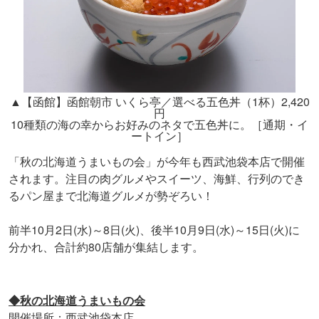
▲【函館】函館朝市 いくら亭／選べる五色丼（1杯）2,420
円
10種類の海の幸からお好みのネタで五色丼に。［通期・イ
ートイン］
「秋の北海道うまいもの会」が今年も西武池袋本店で開催
されます。注目の肉グルメやスイーツ、海鮮、行列のでき
るパン屋まで北海道グルメが勢ぞろい！
前半10月2日(水)～8日(火)、後半10月9日(水)～15日(火)に
分かれ、合計約80店舗が集結します。
◆秋の北海道うまいもの会
開催場所：
西武池袋本店