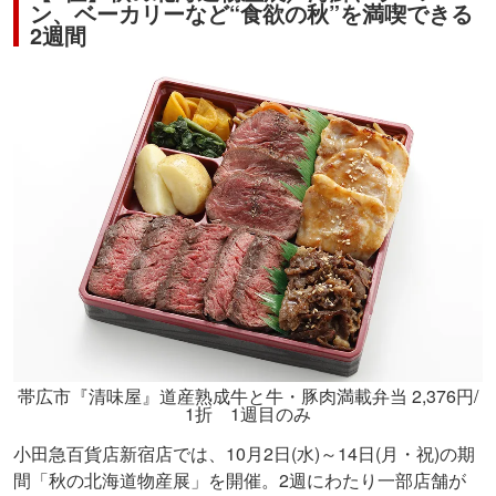
ン、ベーカリーなど“食欲の秋”を満喫できる
2週間
帯広市『清味屋』道産熟成牛と牛・豚肉満載弁当 2,376円/
1折 1週目のみ
小田急百貨店新宿店では、10月2日(水)～14日(月・祝)の期
間「秋の北海道物産展」を開催。2週にわたり一部店舗が