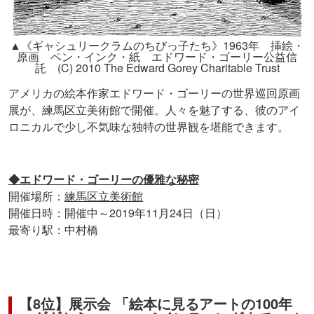
▲《ギャシュリークラムのちびっ子たち》1963年 挿絵・
原画 ペン・インク・紙 エドワード・ゴーリー公益信
託 (C) 2010 The Edward Gorey Charitable Trust
アメリカの絵本作家エドワード・ゴーリーの世界巡回原画
展が、練馬区立美術館で開催。人々を魅了する、彼のアイ
ロニカルで少し不気味な独特の世界観を堪能できます。
◆エドワード・ゴーリーの優雅な秘密
開催場所：
練馬区立美術館
開催日時：開催中～2019年11月24日（日）
最寄り駅：中村橋
【8位】展⽰会 「絵本に⾒るアートの100年