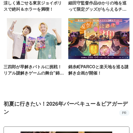
涼しく過ごせる東京ジョイポリ
細田守監督作品ゆかりの地を巡
スで絶叫＆ホラーを満喫！
って限定グッズがもらえるチャ
ンス！
三四郎が早解きバトルに挑戦！
錦糸町PARCOと楽天地を巡る謎
リアル謎解きゲームの舞台"錦糸
解き企画が開催！
町PARCO・楽天地"を巡る！
初夏に行きたい！2026年バーベキュー＆ビアガーデ
ン
PR