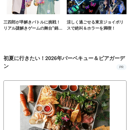
三四郎が早解きバトルに挑戦！
涼しく過ごせる東京ジョイポリ
リアル謎解きゲームの舞台"錦糸
スで絶叫＆ホラーを満喫！
町PARCO・楽天地"を巡る！
初夏に行きたい！2026年バーベキュー＆ビアガーデ
ン
PR