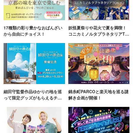
17種類の彩り豊かなおばんざい
妖怪夏祭りや花火で夏を満喫！
から自由にチョイス！
コニカミノルタプラネタリアTO
KYO
細田守監督作品ゆかりの地を巡
錦糸町PARCOと楽天地を巡る謎
って限定グッズがもらえるチャ
解き企画が開催！
ンス！