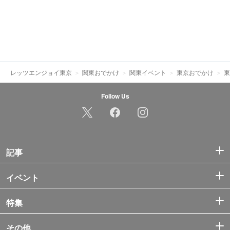
レッツエンジョイ東京
関東おでかけ
関東イベント
東京おでかけ
東
Follow Us
記事
イベント
特集
その他