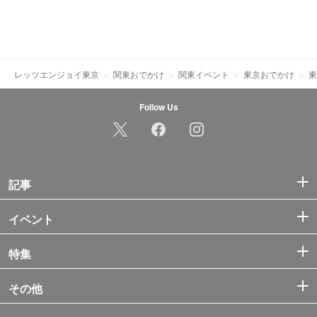
レッツエンジョイ東京
関東おでかけ
関東イベント
東京おでかけ
東
Follow Us
記事
イベント
特集
その他