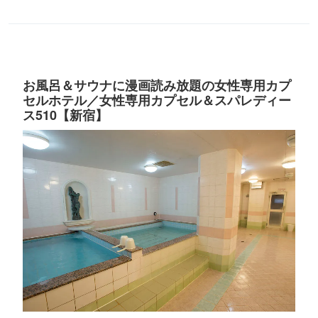
お風呂＆サウナに漫画読み放題の女性専用カプ
セルホテル／女性専用カプセル＆スパレディー
ス510【新宿】