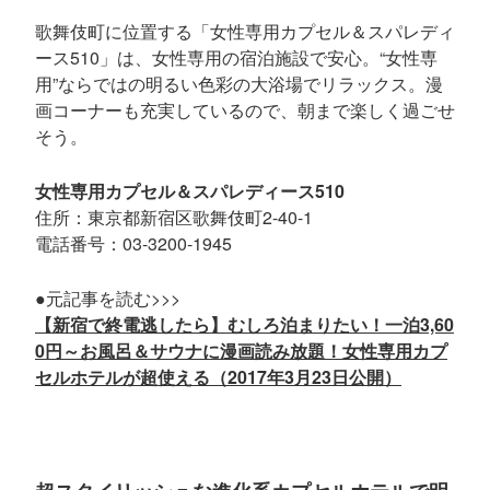
歌舞伎町に位置する「女性専用カプセル＆スパレディ
ース510」は、女性専用の宿泊施設で安心。“女性専
用”ならではの明るい色彩の大浴場でリラックス。漫
画コーナーも充実しているので、朝まで楽しく過ごせ
そう。
女性専用カプセル＆スパレディース510
住所：東京都新宿区歌舞伎町2-40-1
電話番号：03-3200-1945
●元記事を読む>>>
【新宿で終電逃したら】むしろ泊まりたい！一泊3,60
0円～お風呂＆サウナに漫画読み放題！女性専用カプ
セルホテルが超使える（2017年3月23日公開）