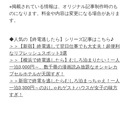
※掲載されている情報は、オリジナル記事制作時のも
のになります。料金や内容は変更になる場合がありま
す。
◆人気の【終電逃したら】シリーズ記事はこちら♪
＞＞【新宿】終電逃して翌日仕事でも大丈夫！超便利
なリフレッシュスポット3選
＞＞【横浜で終電逃したら】むしろ泊まりたい！一人
一泊3,000円～、数千冊の漫画読み放題なオシャレカ
プセルホテルが天国すぎ！
＞＞新宿で終電を逃したらむしろ泊まっちゃえ！一人
一泊3,300円～のおしゃれゲストハウスが女子の味方
すぎ！