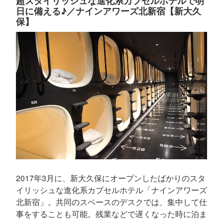
超スタイリッシュな進化系カプセルホテルで明
日に備える♪／ナインアワーズ北新宿【新大久
保】
2017年3月に、新大久保にオープンしたばかりのスタ
イリッシュな進化系カプセルホテル「ナインアワーズ
北新宿」。共同のスペースのデスクでは、集中して仕
事をすることも可能。残業などで遅くなった時に泊ま