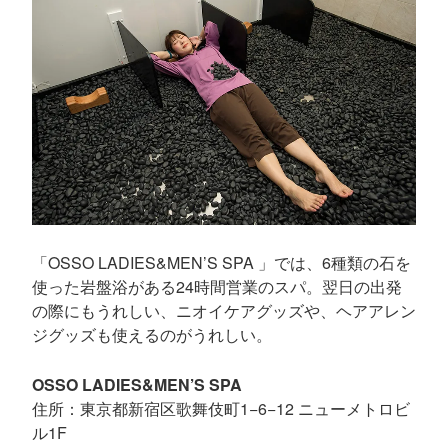
「OSSO LADIES&MEN’S SPA 」では、6種類の石を
使った岩盤浴がある24時間営業のスパ。翌日の出発
の際にもうれしい、ニオイケアグッズや、ヘアアレン
ジグッズも使えるのがうれしい。
OSSO LADIES&MEN’S SPA
住所：東京都新宿区歌舞伎町1−6−12 ニューメトロビ
ル1F