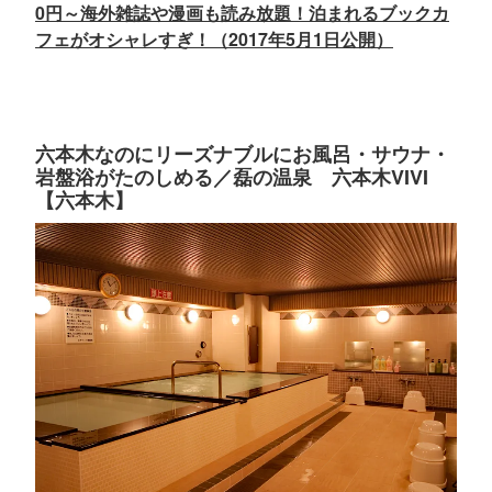
0円～海外雑誌や漫画も読み放題！泊まれるブックカ
フェがオシャレすぎ！（2017年5月1日公開）
六本木なのにリーズナブルにお風呂・サウナ・
岩盤浴がたのしめる／磊の温泉 六本木VIVI
【六本木】