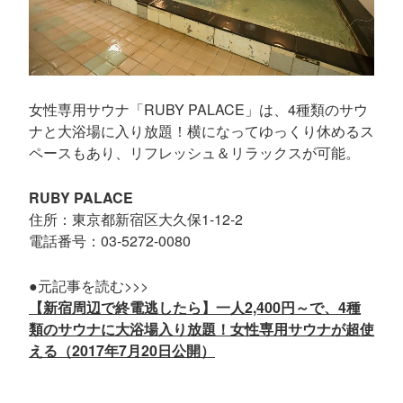
女性専用サウナ「RUBY PALACE」は、4種類のサウ
ナと大浴場に入り放題！横になってゆっくり休めるス
ペースもあり、リフレッシュ＆リラックスが可能。
RUBY PALACE
住所：東京都新宿区大久保1-12-2
電話番号：03-5272-0080
●元記事を読む>>>
【新宿周辺で終電逃したら】一人2,400円～で、4種
類のサウナに大浴場入り放題！女性専用サウナが超使
える（2017年7月20日公開）