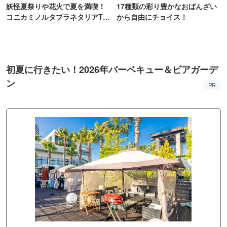
妖怪夏祭りや花火で夏を満喫！
17種類の彩り豊かなおばんざい
コニカミノルタプラネタリアTO
から自由にチョイス！
KYO
初夏に行きたい！2026年バーベキュー＆ビアガーデ
ン
PR