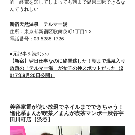
的。終電を逃してしまっても朝まで温泉三昧できるな
んてうれしい！
新宿天然温泉 テルマー湯
住所：東京都新宿区歌舞伎町1丁目1-2
電話番号：03-5285-1726
●元記事を読む>>>
【新宿】翌日仕事なのに終電逃した！朝まで温泉入り
放題の「テルマー湯」が女子の神スポットだった（2
017年9月20日公開）
美容家電が使い放題でネイルまでできちゃう！
進化系まんが喫茶／まんが喫茶マンボー渋谷宇
田川町店【渋谷】