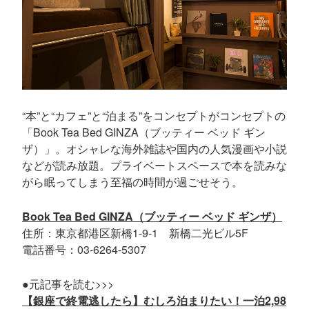
“本”と“カフェ”と“泊まる”をコンセプトがコンセプトの
「Book Tea Bed GINZA（ブッティー ベッド ギン
ザ）」。オシャレな海外雑誌や国内の人気漫画や小説
などが読み放題。プライベートスペースで本を読みな
がら眠ってしまう至福の時間が過ごせそう。
Book Tea Bed GINZA（ブッティー ベッド ギンザ）
住所：東京都港区新橋1-9-1 新橋二光ビル5F
電話番号：03-6264-5307
●元記事を読む>>>
【銀座で終電逃したら】むしろ泊まりたい！一泊2,98