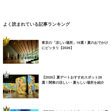
よく読まれている記事ランキング
1
東京の「涼しい場所」16選！夏のおでかけ
にピッタリ【2026】
2
【2026】夏デートおすすめスポット26
選！関東の涼しい・夏らしい場所を紹介
3