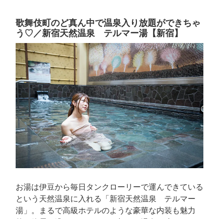
歌舞伎町のど真ん中で温泉入り放題ができちゃ
う♡／新宿天然温泉 テルマー湯【新宿】
お湯は伊豆から毎日タンクローリーで運んできている
という天然温泉に入れる「新宿天然温泉 テルマー
湯」。まるで高級ホテルのような豪華な内装も魅力