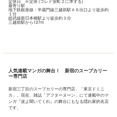
定休日 不定休 (コレド室町２に準ずる)
最寄り駅
地下鉄銀座線・半蔵門線三越前駅Ａ６出口より徒歩約
１分
総武線新日本橋駅より徒歩約３分
三越前駅から127m
人気連載マンガの舞台！ 新宿のスープカリー
ー専門店
新宿三丁目のスープカリーの専門店、「東京ドミニ
カ」。現在、雑誌「アフターヌーン」にて連載中のマ
ンガ『波よ聞いてくれ』の舞台にもなる隠れ家的名店
です。