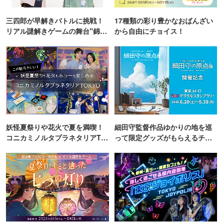
三四郎が早解きバトルに挑戦！
17種類の彩り豊かなおばんざい
リアル謎解きゲームの舞台"錦糸
から自由にチョイス！
町PARCO・楽天地"を巡る！
妖怪夏祭りや花火で夏を満喫！
細田守監督作品ゆかりの地を巡
コニカミノルタプラネタリアTO
って限定グッズがもらえるチャ
KYO
ンス！