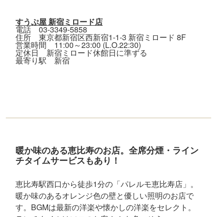
すうぷ屋 新宿ミロード店
電話 03-3349-5858
住所 東京都新宿区西新宿1-1-3 新宿ミロード 8F
営業時間 11:00～23:00 (L.O.22:30)
定休日 新宿ミロード休館日に準ずる
最寄り駅 新宿
暖か味のある恵比寿のお店。全席分煙・ライン
チタイムサービスもあり！
恵比寿駅西口から徒歩1分の「パレルモ恵比寿店」。
暖か味のあるオレンジ色の壁と優しい照明のお店で
す。BGMは最新の洋楽や懐かしの洋楽をセレクト。