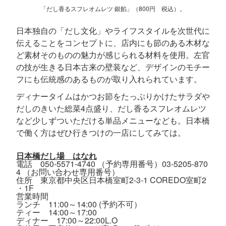
「だし香るスフレオムレツ 銀餡」（800円 税込）。
日本独自の「だし文化」やライフスタイルを次世代に
伝えることをコンセプトに、店内にも節のある木材な
ど素材そのものの魅力が感じられる材料を使用。左官
の技が生きる日本古来の壁装など、デザインのモチー
フにも伝統感のあるものが取り入れられています。
ディナータイムはかつお節をたっぷりかけたサラダや
だしのきいた総菜4点盛り、だし香るスフレオムレツ
など少しずついただける単品メニューなども。日本橋
で働く方はぜひ行きつけの一店にしてみては。
日本橋だし場 はなれ
電話 050-5571-4740 （予約専用番号）03-5205-870
4 （お問い合わせ専用番号）
住所 東京都中央区日本橋室町2-3-1 COREDO室町2
・1F
営業時間
ランチ 11:00～14:00 (予約不可）
ティー 14:00～17:00
ディナー 17:00～22:00L.O