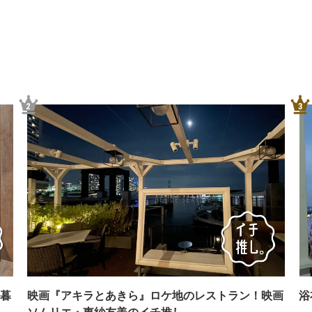
2
3
暮
映画『アキラとあきら』ロケ地のレストラン！映画
浴
ソムリエ・東紗友美のイチ推し。