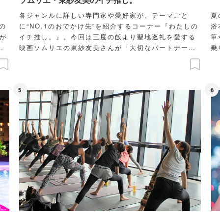
各ジャンルに詳しい専門家や愛好家が、テーマごと
夏
の
に“NO.1のおでかけ先”を紹介するコーナー『わたしの
浴
が
イチ推し。』。今回は三度の飯より聖地巡礼を愛する
筆
ビ
映画ソムリエの東紗友美さんが「大切なパートナーに
乗り込
なりたい人と行くならココ！」という映画ロケ地をナ
点
ビゲートします。
す
5
6