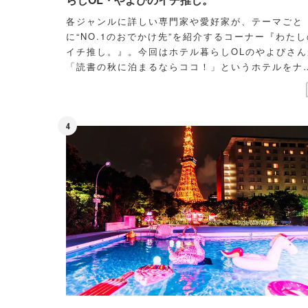
各ジャンルに詳しい専門家や愛好家が、テーマごと
に“NO.1のおでかけ先”を紹介するコーナー『わたし
イチ推し。』。今回はホテル暮らしOLのやよぴさん
「読書の秋に泊まるならココ！」というホテルをナ
ゲートします。
4