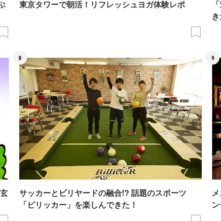
ぶ
東京タワーで朝活！リフレッシュヨガ体験レポ
「
き
8
9
玄
サッカーとビリヤードの融合!? 話題のスポーツ
メ
「ビリッカー」を楽しんできた！
ン