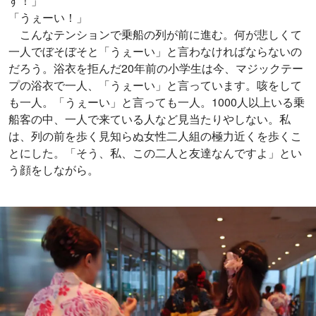
す！」
「うぇーい！」
こんなテンションで乗船の列が前に進む。何が悲しくて
一人でぼそぼそと「うぇーい」と言わなければならないの
だろう。浴衣を拒んだ20年前の小学生は今、マジックテー
プの浴衣で一人、「うぇーい」と言っています。咳をして
も一人。「うぇーい」と言っても一人。1000人以上いる乗
船客の中、一人で来ている人など見当たりやしない。私
は、列の前を歩く見知らぬ女性二人組の極力近くを歩くこ
とにした。「そう、私、この二人と友達なんですよ」とい
う顔をしながら。