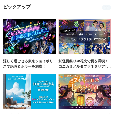
ピックアップ
PR
涼しく過ごせる東京ジョイポリ
妖怪夏祭りや花火で夏を満喫！
スで絶叫＆ホラーを満喫！
コニカミノルタプラネタリアTO
KYO