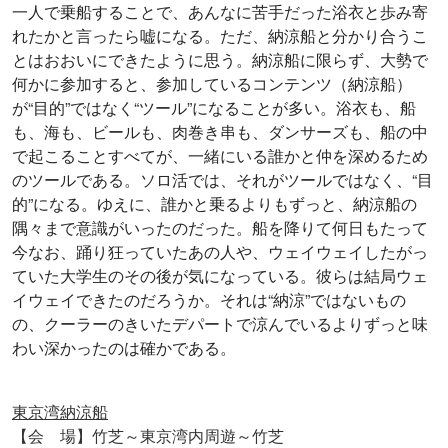
一人で乗船することで、あんなに苦手だった浴衣と歩み寄
れたかと言ったら嘘になる。ただ、納涼船と分かり合うこ
とはおおいにできたように思う。納涼船に限らず、大勢で
何かに参加すると、参加しているコンテンツ（納涼船）
が“目的”ではなく“ツール”になることが多い。浴衣も、船
も、海も、ビールも、肉巻き串も、ダンサーズも、船の中
で起こることすべてが、一緒にいる誰かと仲を深めるため
のツールである。ソロ活では、それがツールではなく、“目
的”になる。ゆえに、誰かと乗るよりもずっと、納涼船の
隅々まで意識がいったのだった。船を降りて何日もたって
今なお、踊り狂っていたあの人や、ウェイウェイしたがっ
ていた大学生のその後が気になっている。彼らは結局ウェ
イウェイできたのだろうか。それは“納涼”ではないもの
の、クーラーのきいたデパートで涼んでいるよりずっと味
わい深かったのは確かである。
東京湾納涼船
【会 場】竹芝～東京湾内周遊～竹芝