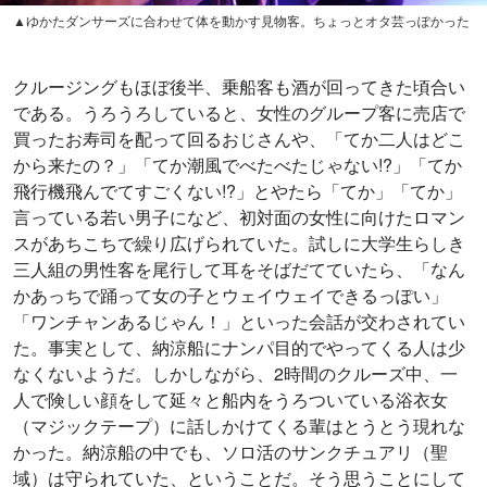
▲ゆかたダンサーズに合わせて体を動かす見物客。ちょっとオタ芸っぽかった
クルージングもほぼ後半、乗船客も酒が回ってきた頃合い
である。うろうろしていると、女性のグループ客に売店で
買ったお寿司を配って回るおじさんや、「てか二人はどこ
から来たの？」「てか潮風でべたべたじゃない!?」「てか
飛行機飛んでてすごくない!?」とやたら「てか」「てか」
言っている若い男子になど、初対面の女性に向けたロマン
スがあちこちで繰り広げられていた。試しに大学生らしき
三人組の男性客を尾行して耳をそばだてていたら、「なん
かあっちで踊って女の子とウェイウェイできるっぽい」
「ワンチャンあるじゃん！」といった会話が交わされてい
た。事実として、納涼船にナンパ目的でやってくる人は少
なくないようだ。しかしながら、2時間のクルーズ中、一
人で険しい顔をして延々と船内をうろついている浴衣女
（マジックテープ）に話しかけてくる輩はとうとう現れな
かった。納涼船の中でも、ソロ活のサンクチュアリ（聖
域）は守られていた、ということだ。そう思うことにして