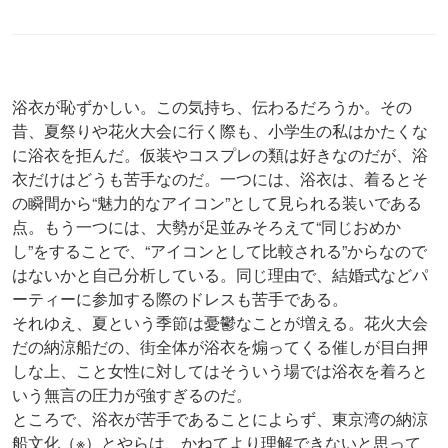
浴衣が恥ずかしい。この気持ち、伝わるだろうか。その
昔、夏祭りや花火大会に行く際も、小学生の私はかたくな
に浴衣を拒んだ。仮装やコスプレの類は好きなのだが、浴
衣だけはどうも苦手なのだ。一つには、浴衣は、着るとそ
の瞬間から“魅力的なアイコン”として見られる装いである
点。もう一つには、大勢が足並みそろえて“同じおめか
し”をすることで、“アイコンとして比較される”からなので
はないかと自己分析している。同じ理由で、結婚式などパ
ーティーに参加する際のドレスも苦手である。
それゆえ、夏という季節は憂鬱なことが増える。花火大会
だの納涼船だの、街全体が浴衣を煽ってくる催しが目白押
しな上、こと女性に対してはそういう場では浴衣を着ろと
いう無言の圧力が強すぎるのだ。
ところで、浴衣が苦手であることによらず、東京湾の納涼
船文化（※）とやらは、かねてより理解できないと思って