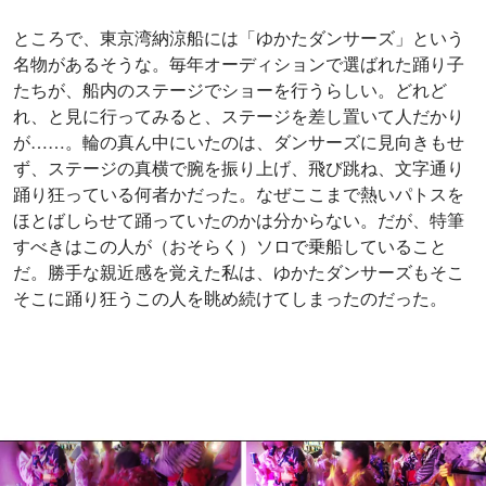
ところで、東京湾納涼船には「ゆかたダンサーズ」という
名物があるそうな。毎年オーディションで選ばれた踊り子
たちが、船内のステージでショーを行うらしい。どれど
れ、と見に行ってみると、ステージを差し置いて人だかり
が……。輪の真ん中にいたのは、ダンサーズに見向きもせ
ず、ステージの真横で腕を振り上げ、飛び跳ね、文字通り
踊り狂っている何者かだった。なぜここまで熱いパトスを
ほとばしらせて踊っていたのかは分からない。だが、特筆
すべきはこの人が（おそらく）ソロで乗船していること
だ。勝手な親近感を覚えた私は、ゆかたダンサーズもそこ
そこに踊り狂うこの人を眺め続けてしまったのだった。