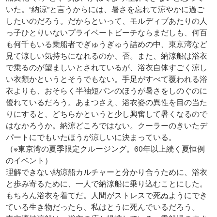
いた。“納涼”と言うからには、暑さを忘れて涼やかに過ご
したいのだろう。だからといって、モルディブあたりの人
っ子ひとりいないプライベートビーチならまだしも、何百
も何千もいる乗船者でぎゅうぎゅう詰めの中、東京湾など
見て涼しい気持ちになれるのか、否。また、納涼船は浴衣
で乗るのが望ましいとされているが、浴衣自体すごく涼し
い衣類かというとそうでもない。手足がすべて覆われる浴
衣よりも、おそらく半袖短パンのほうが暑さをしのぐのに
優れているだろう。あまつさえ、浴衣姿の異性を目の当た
りにすると、どちらかというと少し興奮して暑くなるので
はなかろうか。納涼どころではない。クーラーのきいたデ
パートにでもいたほうが涼しいに決まっている。
（※東京湾の夏季限定クルージング。60年以上続く夏恒例
のイベント）
理解できない納涼船カルチャーと分かり合うために、浴衣
と歩み寄るために、一人で納涼船に乗り込むことにした。
もちろん浴衣を着てだ。人間がストレスで死ぬようにでき
ている生き物だったら、私はとうに死んでいるだろう。