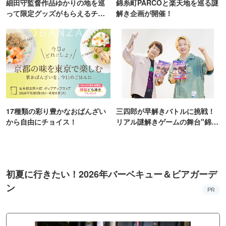
細田守監督作品ゆかりの地を巡
錦糸町PARCOと楽天地を巡る謎
って限定グッズがもらえるチャ
解き企画が開催！
ンス！
17種類の彩り豊かなおばんざい
三四郎が早解きバトルに挑戦！
から自由にチョイス！
リアル謎解きゲームの舞台"錦糸
町PARCO・楽天地"を巡る！
初夏に行きたい！2026年バーベキュー＆ビアガーデ
ン
PR