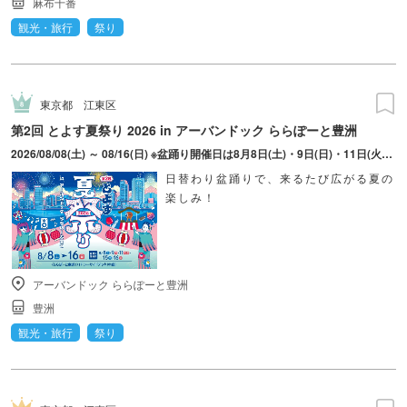
麻布十番
観光・旅行
祭り
東京都
江東区
第2回 とよす夏祭り 2026 in アーバンドック ららぽーと豊洲
2026/08/08(土) ～ 08/16(日) ※盆踊り開催日は8月8日(土)・9日(日)・11日(火・祝)・15日(土)・16日(日)のみ。 ※縁日およびキッチンカーについては期間中の全日程営業予定。 ※開催コンテンツは日によって異なります。
日替わり盆踊りで、来るたび広がる夏の
楽しみ！
アーバンドック ららぽーと豊洲
豊洲
観光・旅行
祭り