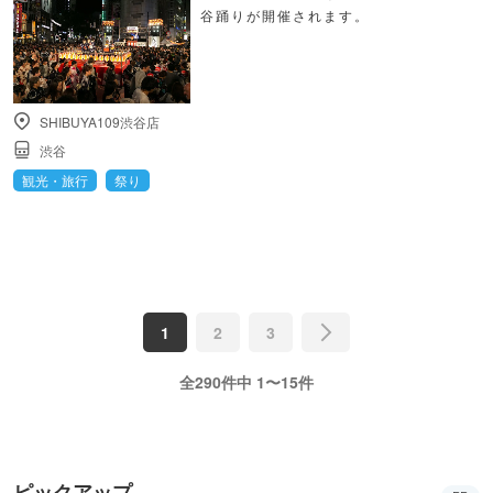
谷踊りが開催されます。
SHIBUYA109渋谷店
渋谷
観光・旅行
祭り
1
2
3
全290件中 1〜15件
ピックアップ