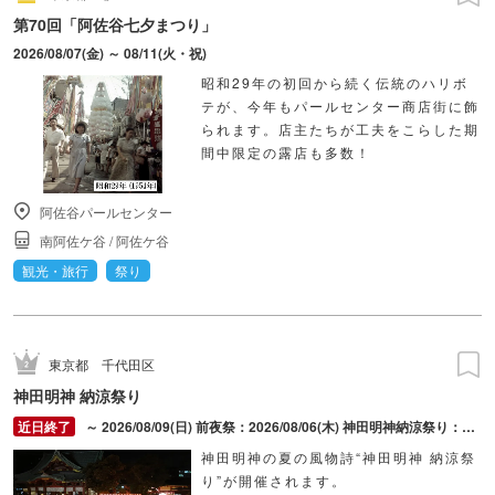
第70回「阿佐谷七夕まつり」
2026/08/07(金) ～ 08/11(火・祝)
昭和29年の初回から続く伝統のハリボ
テが、今年もパールセンター商店街に飾
られます。店主たちが工夫をこらした期
間中限定の露店も多数！
阿佐谷パールセンター
南阿佐ケ谷
/
阿佐ケ谷
観光・旅行
祭り
東京都
千代田区
神田明神 納涼祭り
～ 2026/08/09(日) 前夜祭：2026/08/06(木) 神田明神納涼祭り：2026/08/07(金) ～ 2026/08/09(日)
神田明神の夏の風物詩“神田明神 納涼祭
り”が開催されます。