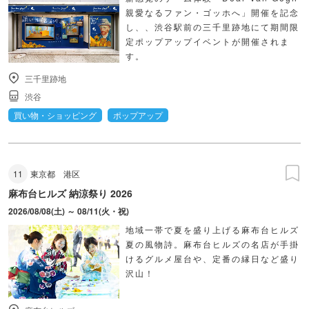
親愛なるファン・ゴッホへ」開催を記念
し、、渋谷駅前の三千里跡地にて期間限
定ポップアップイベントが開催されま
す。
三千里跡地
渋谷
買い物・ショッピング
ポップアップ
11
東京都
港区
麻布台ヒルズ 納涼祭り 2026
2026/08/08(土) ～ 08/11(火・祝)
地域一帯で夏を盛り上げる麻布台ヒルズ
夏の風物詩。麻布台ヒルズの名店が手掛
けるグルメ屋台や、定番の縁日など盛り
沢山！