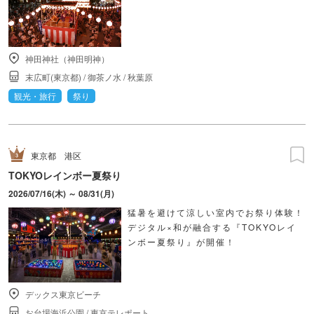
神田神社（神田明神）
末広町(東京都)
/
御茶ノ水
/
秋葉原
観光・旅行
祭り
東京都
港区
TOKYOレインボー夏祭り
2026/07/16(木) ～ 08/31(月)
猛暑を避けて涼しい室内でお祭り体験！
デジタル×和が融合する『TOKYOレイ
ンボー夏祭り』が開催！
デックス東京ビーチ
お台場海浜公園
/
東京テレポート