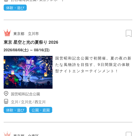
体験・遊び
東京都
立川市
東京 星空と光の夏祭り 2026
2026/08/08(土) ～ 08/16(日)
国営昭和記念公園で初開催。夏の夜の新
たな風物詩を目指す、9日間限定の体験
型ナイトエンターテインメント！
国営昭和記念公園
立川
/
立川北
/
西立川
体験・遊び
公園・庭園
東京都
台東区