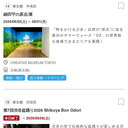
14
東京都
中央区
細田守の原点/展
2026/06/20(土) ～ 08/31(月)
『時をかける少女』以前の“原点”に迫る
展示やサマーウォーズ「OZ」の世界観
を体感できるエリアを展開！
CREATIVE MUSEUM TOKYO
京橋(東京都)
体験・遊び
没入体験・イマーシブ
15
東京都
渋谷区
第7回渋谷盆踊り2026 Shibuya Bon Odori
～ 2026/08/08(土)
渋谷の街で伝統的な盆踊りが楽しめる渋