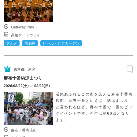
Gateway Park
高輪ゲートウェイ
グルメ
居酒屋
ビール・ビアガーデン
東京都
港区
麻布十番納涼まつり
2026/08/22(土) ～ 08/23(日)
活気あふれるこの街を支える麻布十番商
店街。麻布十番といえば「納涼まつり」
と言われるほど、麻布十番で一番のビッ
グイベントです。今年は第60回となり
ます。
麻布十番商店街