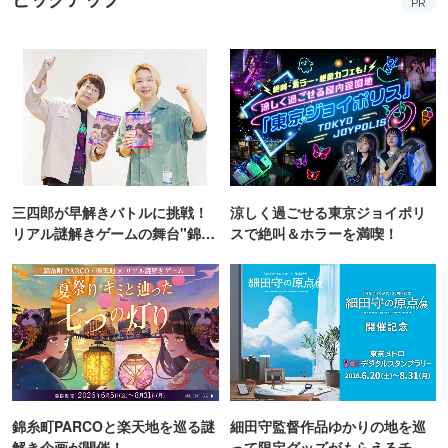
PR
三四郎が早解きバトルに挑戦！
涼しく過ごせる東京ジョイポリ
リアル謎解きゲームの舞台"錦糸
スで絶叫＆ホラーを満喫！
町PARCO・楽天地"を巡る！
錦糸町PARCOと楽天地を巡る謎
細田守監督作品ゆかりの地を巡
解き企画が開催！
って限定グッズがもらえるチャ