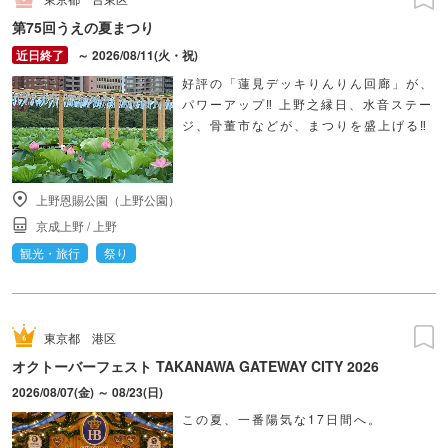
第75回うえの夏まつり
～ 2026/08/11(火・祝)
好評の「蓮見デッキりんりん回廊」が、
パワーアップ‼ 上野之縁日、水音ステー
ジ、骨董市などが、まつりを盛上げる‼
上野恩賜公園（上野公園）
京成上野
/
上野
観光・旅行
祭り
東京都
港区
オクトーバーフェスト TAKANAWA GATEWAY CITY 2026
2026/08/07(金) ～ 08/23(日)
この夏、一番陽気な17日間へ。