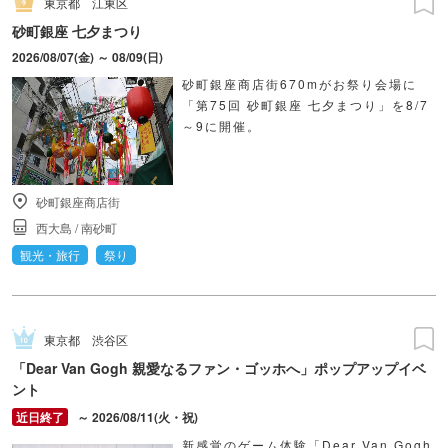
東京都
江東区
砂町銀座 七夕まつり
2026/08/07(金) ～ 08/09(日)
砂町銀座商店街670mがお祭り会場に
「第75回 砂町銀座 七夕まつり」を8/7
～9に開催。
砂町銀座商店街
西大島
/
南砂町
観光・旅行
祭り
東京都
渋谷区
「Dear Van Gogh 親愛なるファン・ゴッホへ」ポップアップイベ
ント
～ 2026/08/11(火・祝)
新感覚のゲーム体験「Dear Van Gogh