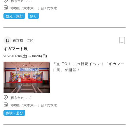
麻布台ヒルズ
神谷町
/
六本木一丁目
/
六本木
観光・旅行
祭り
12
東京都
港区
ギガマート展
2026/07/18(土) ～ 08/16(日)
「盗-TOH-」の新規イベント「ギガマー
ト展」が開催！
麻布台ヒルズ
神谷町
/
六本木一丁目
/
六本木
体験・遊び