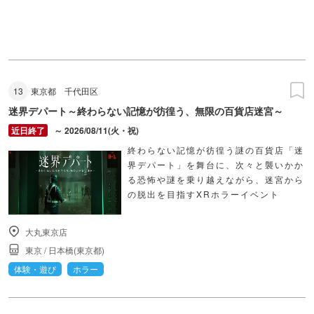
13
東京都
千代田区
迷界デパート～終わらない記憶が彷徨う、無限の百貨店迷宮～
～ 2026/08/11(火・祝)
終わらない記憶が彷徨う謎の百貨店「迷
界デパート」を舞台に、次々と襲いかか
る恐怖や謎を乗り越えながら、迷宮から
の脱出を目指すXRホラーイベント
大丸東京店
東京
/
日本橋(東京都)
体験・遊び
ホラー